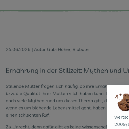
25.06.2026 | Autor Gabi Höher, Biobote
Ernährung in der Stillzeit: Mythen und 
Stillende Mütter fragen sich häufig, ob ihre Ernährung einen 
bzw. die Qualität ihrer Muttermilch haben kann. Das liegt ni
noch viele Mythen rund um dieses Thema gibt, die sich har
wenn es um blähende Lebensmittel geht, haben viele Gem
einen schlechten Ruf.
wertsc
2009/1
Zu Unrecht, denn dafür gibt es keine wissenschaftliche Evid