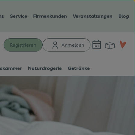
ns
Service
Firmenkunden
Veranstaltungen
Blog
Warenk
L
Registrieren
Anmelden
hen
tskammer
Naturdrogerie
Getränke