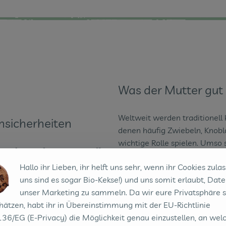
Was der Mutter gu
Weltweit werden traditionell
Unsicherheiten
denen häufig Zwiebeln, Knob
wichtige Rolle spielen. Umso 
Einfluss auf die Inhaltsstoffe
stillende Mütter in der Regel
cht zuletzt daran, dass es
Hallo ihr Lieben, ihr helft uns sehr, wenn ihr Cookies zulas
bekommt.
tnäckig halten. Besonders
uns sind es sogar Bio-Kekse!) und uns somit erlaubt, Date
üsesorten und Hülsenfrüchte
Es gilt nun eher danach zu 
unser Marketing zu sammeln. Da wir eure Privatsphäre 
der Regel auch dem Baby. Bei
hätzen, habt ihr in Übereinstimmung mit der EU-Richtlinie
eine wichtige regionale Nährst
36/EG (E-Privacy) die Möglichkeit genau einzustellen, an wel
enz.