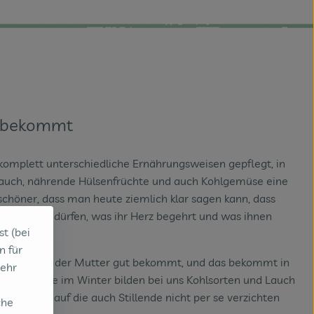
t bekommt
 komplett unterschiedliche Ernährungsweisen gepflegt, in
lauch, nährende Hülsenfrüchte und auch Kohlgemüse eine
schöner, dass man heute ziemlich klar sagen kann, dass
 alles essen dürfen, was ihr Herz begehrt und was ihnen
st (bei
n für
schauen, was der Mutter gut bekommt, und das bekommt in
sehr
spielsweise im Winter bilden bei uns Kohlsorten und Lauch
offquelle, auf die auch Stillende nicht per se verzichten
che