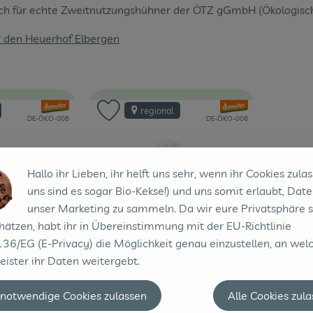
ich für echte Zweitnutzungshühner der ÖTZ gGmbH (Ökologisc
r den Heuerhof Elbergen
, Verband:
, Verband:
regional
Favouriten hinzufügen
Produkt zu Favouriten hinzufügen
, Kontrollstelle:
, Kontrollstelle:
DE-ÖKO-006
DE-ÖKO-006
Hallo ihr Lieben, ihr helft uns sehr, wenn ihr Cookies zulas
uns sind es sogar Bio-Kekse!) und uns somit erlaubt, Date
unser Marketing zu sammeln. Da wir eure Privatsphäre 
hätzen, habt ihr in Übereinstimmung mit der EU-Richtlinie
36/EG (E-Privacy) die Möglichkeit genau einzustellen, an wel
eister ihr Daten weitergebt.
 notwendige Cookies zulassen
Alle Cookies zul