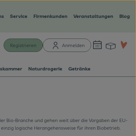
ns
Service
Firmenkunden
Veranstaltungen
Blog
Warenk
L
Registrieren
Anmelden
hen
tskammer
Naturdrogerie
Getränke
 der Bio-Branche und gehen weit über die Vorgaben der EU-
einzig logische Herangehensweise für ihren Biobetrieb.