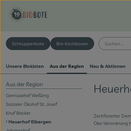
Schnupperkiste
Bio-Kochboxen
Unsere Biokisten
Aus der Region
Neu & Aktionen
Aus der Region
Heuerh
Gemüsehof Weßling
Sozialer Ökohof St. Josef
Knuf Bäcker
Zertifizierter De
Heuerhof Elbergen
Öko-Verordnung hi
Johannshof