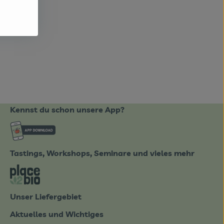
enkorb hinzufügen
Kennst du schon unsere App?
ote_de/
Externer Link zu https://www.biobote-emsland
Tastings, Workshops, Seminare und vieles mehr
tter-0826.html
Externer Link zu https://place2bio.de/
Unser Liefergebiet
Aktuelles und Wichtiges