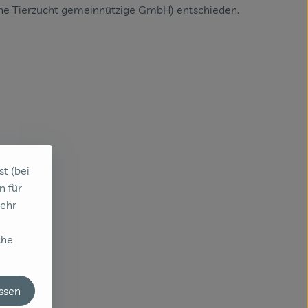
he Tierzucht gemeinnützige GmbH) entschieden.
st (bei
n für
sehr
che
assen