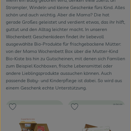
Wenn ein Baby geboren wird, denken viele zuerst an
Themenwelten
Strampler, Windeln und kleine Geschenke fürs Kind. Alles
schön und auch wichtig. Aber die Mama? Die hat
Obst & Gemüse
gerade Großes geleistet und verdient etwas, das ihr hilft,
guttut und den Alltag leichter macht. In unseren
Frischetheke
Wochenbett Geschenkideen findet ihr liebevoll
Vorratskammer
ausgewählte Bio-Produkte für frischgebackene Mütter:
von der Mama Wochenbett Box über die Mutter-Kind
Naturdrogerie
Bio-Kiste bis hin zu Gutscheinen, mit denen sich Familien
zum Beispiel Kochboxen, frische Lebensmittel oder
Getränke
andere Lieblingsprodukte aussuchen können. Auch
passende Baby- und Kinderpflege ist dabei. So wird aus
einem Geschenk echte Unterstützung.
Das Konzept
Über uns
, Kontrollstelle:
DE-ÖKO-006
Produkt zu Favouriten hinzufügen
Produkt zu Favouriten hinzufügen
Service
Firmenkunden