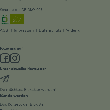
Kontrollstelle: DE-ÖKO-006
Externer Link zu https://www.oekokiste.de/
AGB
|
Impressum
|
Datenschutz |
Widerruf
Folge uns auf
Externer Link zu https://www.facebook.com/derBiobote/
Externer Link zu https://www.instagram.com/biobo
Unser aktueller Newsletter
Externer Link zu https://biobote.de/mailvorlage/newslet
Du möchtest Biokistler werden?
Kunde werden
Das Konzept der Biokiste