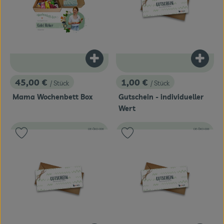
Veranstaltungen
Blog
Produkt zum Warenkorb hinzufügen
Produk
45,00 €
1,00 €
/ Stück
/ Stück
, Preis:
, Preis:
Mama Wochenbett Box
Gutschein - individueller
Wert
, Kontrollstelle:
, Kontrollstelle:
DE-ÖKO-006
DE-ÖKO-006
Produkt zu Favouriten hinzufügen
Produkt zu Favouriten hinzufügen