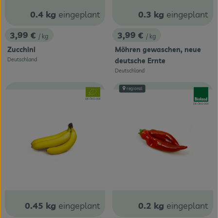
0.4 kg
eingeplant
0.3 kg
eingeplant
3,99 €
3,99 €
/ kg
/ kg
, Preis:
, Preis:
Zucchini
Möhren gewaschen, neue
Deutschland
deutsche Ernte
, Herkunft:
Deutschland
, Herkunft:
regional
, Verband:
, Verband
, Kontrollstelle:
DE-ÖKO-006
, Kontrollstelle:
DE-ÖKO-006
0.45 kg
eingeplant
0.2 kg
eingeplant