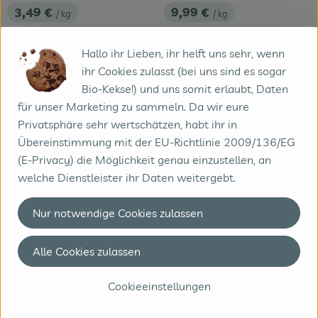
3,49 €
9,99 €
/ kg
/ kg
, Preis:
, Preis:
, Alter Preis:
10,99 €
/ kg
Bananen - fair trade
Dominikanische Republik
Spitzpaprika rot
Hallo ihr Lieben, ihr helft uns sehr, wenn
, Herkunft:
Deutschland
ihr Cookies zulasst (bei uns sind es sogar
, Herkunft:
Bio-Kekse!) und uns somit erlaubt, Daten
, Verband:
, Verband
für unser Marketing zu sammeln. Da wir eure
, Kontrollstelle:
DE-ÖKO-006
, Kontrollstelle:
DE-ÖKO-006
Privatsphäre sehr wertschätzen, habt ihr in
Übereinstimmung mit der EU-Richtlinie 2009/136/EG
(E-Privacy) die Möglichkeit genau einzustellen, an
welche Dienstleister ihr Daten weitergebt.
Nur notwendige Cookies zulassen
Alle Cookies zulassen
0.35 kg
eingeplant
0.3 kg
eingeplant
Cookieeinstellungen
9,99 €
6,99 €
/ kg
/ kg
, Preis:
, Preis:
, Alter Preis:
7,99 €
/ kg
Reneclauden