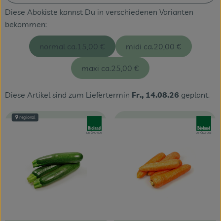
Diese Abokiste kannst Du in verschiedenen Varianten
Veranstaltungen
bekommen:
Blog
normal ca.
15,00 €
midi ca.
20,00 €
maxi ca.
25,00 €
Diese Artikel sind zum Liefertermin
Fr., 14.08.26
geplant.
regional
, Verband:
, Verband
, Kontrollstelle:
, Kontrollstelle:
DE-ÖKO-006
DE-ÖKO-006