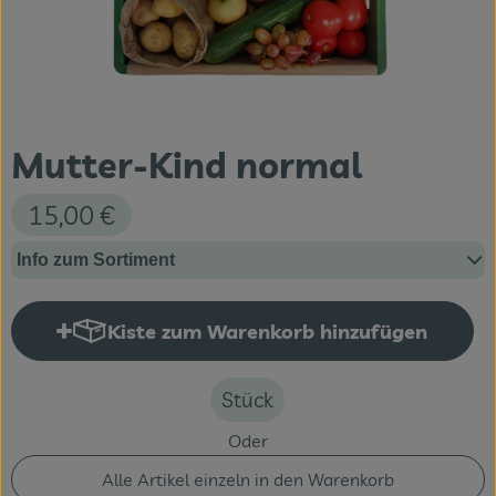
Themenwelten
Obst & Gemüse
Frischetheke
Mutter-Kind normal
Vorratskammer
15,00 €
Naturdrogerie
Info zum Sortiment
Getränke
Kiste zum Warenkorb hinzufügen
Kiste zum Warenkorb hinzufüge
Das Konzept
Über uns
Stück
Oder
Service
Alle Artikel einzeln in den Warenkorb
Firmenkunden