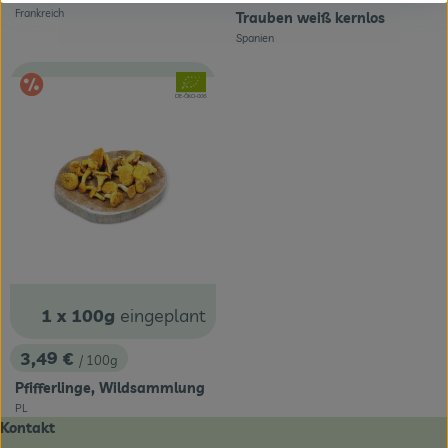
Frankreich
Trauben weiß kernlos
, Herkunft:
Spanien
, Herkunft:
Im Angebot
, Verband:
, Kontrollstelle:
DE-ÖKO-006
1 x 100g
eingeplant
3,49 €
/ 100g
, Preis:
Pfifferlinge, Wildsammlung
PL
, Herkunft:
Kontakt