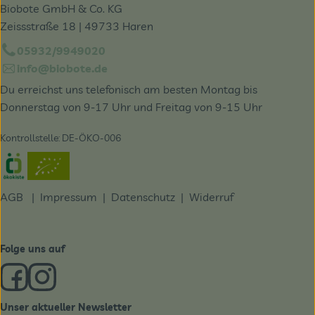
Biobote GmbH & Co. KG
Zeissstraße 18 | 49733 Haren
05932/9949020
info@biobote.de
Du erreichst uns telefonisch am besten Montag bis
Donnerstag von 9-17 Uhr und Freitag von 9-15 Uhr
Kontrollstelle: DE-ÖKO-006
Externer Link zu https://www.oekokiste.de/
AGB
|
Impressum
|
Datenschutz |
Widerruf
Folge uns auf
Externer Link zu https://www.facebook.com/derBiobote/
Externer Link zu https://www.instagram.com/biobo
Unser aktueller Newsletter