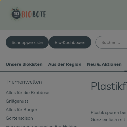
Schnupperkiste
Bio-Kochboxen
Unsere Biokisten
Aus der Region
Neu & Aktionen
Themenwelten
Plastikf
Alles für die Brotdose
Grillgenuss
Alles für Burger
Plastik sparen be
Gartensaison
Ganz einfach mit
Von unseren regionalen Bio-Helden