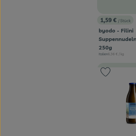
1,59 €
/ Stück
, Preis:
byodo - Filini
Suppennudeln
250g
, Referenzpreis:
Italien
6,36 €
/ kg
, Herkunft:
Produkt zu 