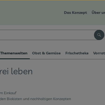
Das Konzept
Über u
Suc
Themenwelten
Obst & Gemüse
Frischetheke
Vorra
rei leben
im Einkauf
 den Biokisten und nachhaltigen Konzepten