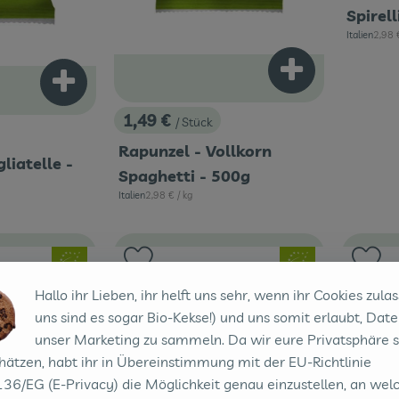
Spirell
, Refe
Italien
2,98
, Herkunft:
Produkt zum War
Produkt zum Warenkorb hinzufügen
1,49 €
/ Stück
, Preis:
Rapunzel - Vollkorn
liatelle -
Spaghetti - 500g
, Referenzpreis:
Italien
2,98 €
/ kg
, Herkunft:
, Verband:
, Verband:
Favouriten hinzufügen
Produkt zu Favouriten hinzufügen
Pr
, Kontrollstelle:
, Kontrollstelle:
IT-BIO-006
IT-BIO-006
gebot
Im Angebot
I
Hallo ihr Lieben, ihr helft uns sehr, wenn ihr Cookies zulas
uns sind es sogar Bio-Kekse!) und uns somit erlaubt, Date
unser Marketing zu sammeln. Da wir eure Privatsphäre 
hätzen, habt ihr in Übereinstimmung mit der EU-Richtlinie
36/EG (E-Privacy) die Möglichkeit genau einzustellen, an wel