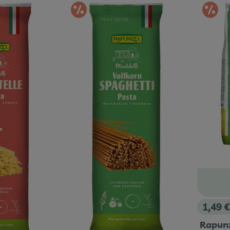
gebot
Im Angebot
I
1,49 
, Preis
Rapunz