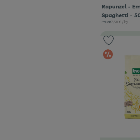
Rapunzel - E
Spaghetti - 5
, Referenzpreis:
Italien
7,58 €
/ kg
, Herkunft:
Produkt zu 
Im An