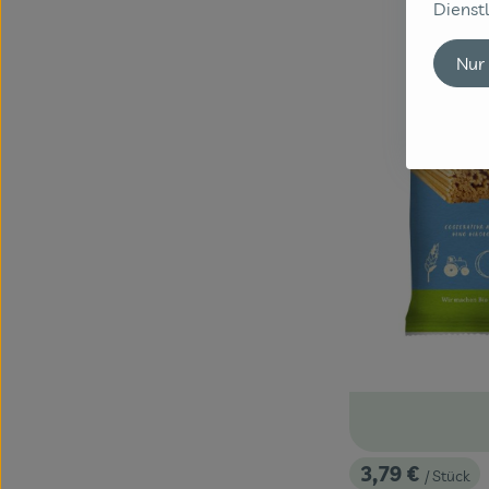
Dienstl
Nur
3,79 €
/ Stück
, Preis: