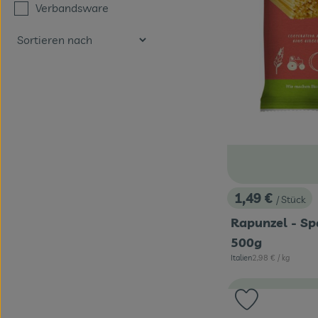
Verbandsware
1,49 €
/ Stück
, Preis:
Rapunzel - Sp
500g
, Referenzpreis:
Italien
2,98 €
/ kg
, Herkunft:
Produkt zu 