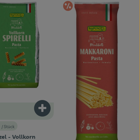
m Angebot
Im Angebot
Produkt zum Warenkorb hinzufügen
€
/ Stück
:
el - Vollkorn