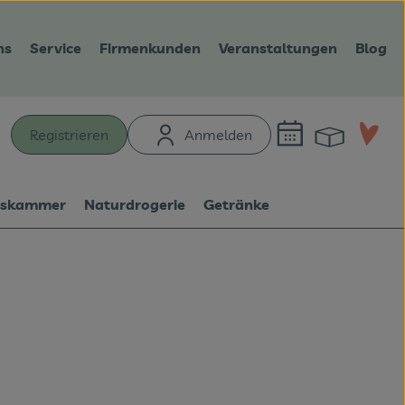
ns
Service
Firmenkunden
Veranstaltungen
Blog
Warenk
L
Registrieren
Anmelden
hen
tskammer
Naturdrogerie
Getränke