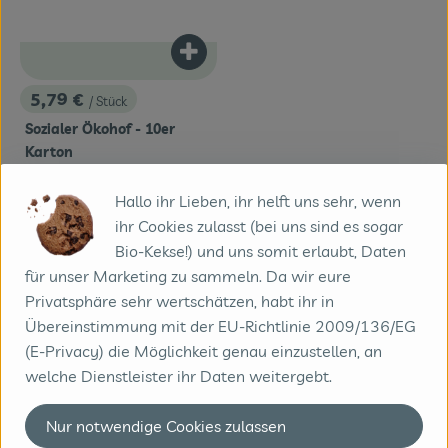
Veranstaltungen
Produkt zum Warenkorb hinzufügen
Blog
5,79 €
/ Stück
, Preis:
Sozialer Ökohof - 10er
Karton
Deutschland
, Herkunft:
Hallo ihr Lieben, ihr helft uns sehr, wenn
ihr Cookies zulasst (bei uns sind es sogar
Kontakt
Bio-Kekse!) und uns somit erlaubt, Daten
Biobote GmbH & Co. KG
für unser Marketing zu sammeln. Da wir eure
Zeissstraße 18 | 49733 Haren
Privatsphäre sehr wertschätzen, habt ihr in
05932/9949020
Übereinstimmung mit der EU-Richtlinie 2009/136/EG
info@biobote.de
(E-Privacy) die Möglichkeit genau einzustellen, an
welche Dienstleister ihr Daten weitergebt.
Du erreichst uns telefonisch am besten Montag bis
Donnerstag von 9-17 Uhr und Freitag von 9-15 Uhr
Nur notwendige Cookies zulassen
Kontrollstelle: DE-ÖKO-006