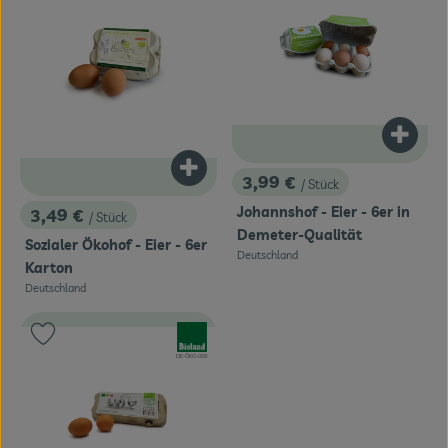
Themenwelten
Obst & Gemüse
Frischetheke
Produk
Vorratskammer
Produkt zum Warenkorb hinzufügen
3,99 €
/ Stück
Naturdrogerie
, Preis:
Johannshof - Eier - 6er in
3,49 €
/ Stück
, Preis:
Demeter-Qualität
Getränke
Sozialer Ökohof - Eier - 6er
Deutschland
, Herkunft:
Karton
Deutschland
, Herkunft:
Das Konzept
, Verband:
Produkt zu Favouriten hinzufügen
Über uns
, Kontrollstelle:
DE-ÖKO-006
Service
Firmenkunden