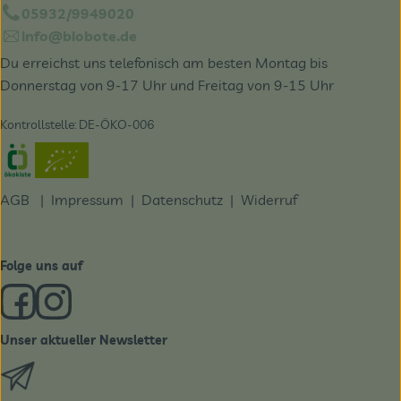
05932/9949020
info@biobote.de
Du erreichst uns telefonisch am besten Montag bis
Donnerstag von 9-17 Uhr und Freitag von 9-15 Uhr
Kontrollstelle: DE-ÖKO-006
Externer Link zu https://www.oekokiste.de/
AGB
|
Impressum
|
Datenschutz |
Widerruf
Folge uns auf
Externer Link zu https://www.facebook.com/derBiobote/
Externer Link zu https://www.instagram.com/biobo
Unser aktueller Newsletter
Externer Link zu https://biobote.de/mailvorlage/newslet