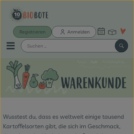
Warenk
Registrieren
Anmelden
Link
Mobiles Menu öffnen oder sch
Such
Schnupperkiste
Bio-Kochboxen
Unsere Biokisten
Aus der Region
Wusstest du, dass es weltweit einige tausend
Kartoffelsorten gibt, die sich im Geschmack,
Neu & Aktionen