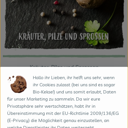
Kräuter, Pilze und Sprossen
Hallo ihr Lieben, ihr helft uns sehr, wenn
ihr Cookies zulasst (bei uns sind es sogar
Bio-Kekse!) und uns somit erlaubt, Daten
für unser Marketing zu sammeln. Da wir eure
Privatsphäre sehr wertschätzen, habt ihr in
Übereinstimmung mit der EU-Richtlinie 2009/136/EG
(E-Privacy) die Möglichkeit genau einzustellen, an
welche Dienstleister ihr Daten weitergebt.