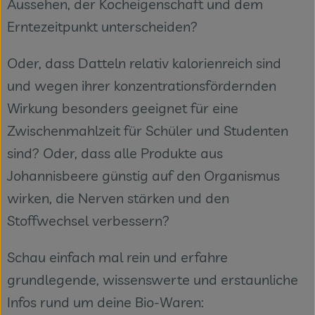
Aussehen, der Kocheigenschaft und dem
Themenwelten
Erntezeitpunkt unterscheiden?
Obst & Gemüse
Oder, dass Datteln relativ kalorienreich sind
Frischetheke
und wegen ihrer konzentrationsfördernden
Vorratskammer
Wirkung besonders geeignet für eine
Zwischenmahlzeit für Schüler und Studenten
Naturdrogerie
sind? Oder, dass alle Produkte aus
Getränke
Johannisbeere günstig auf den Organismus
wirken, die Nerven stärken und den
Stoffwechsel verbessern?
Das Konzept
Über uns
Schau einfach mal rein und erfahre
grundlegende, wissenswerte und erstaunliche
Service
Infos rund um deine Bio-Waren:
Firmenkunden