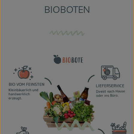
Themenwelten
BIOBOTEN
Obst & Gemüse
Frischetheke
Vorratskammer
Naturdrogerie
Getränke
Das Konzept
Über uns
Service
Firmenkunden