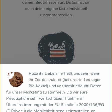
deinen Bedürfnissen an. Du kannst dir
auch deine eigene Kiste individuell
zusammenstellen.
Hallo ihr Lieben, ihr helft uns sehr, wenn
2. BESTELLEN
ihr Cookies zulasst (bei uns sind es sogar
Völlig unkompliziert und ohne
Bio-Kekse!) und uns somit erlaubt, Daten
vertragliche Bindung. Du kannst
für unser Marketing zu sammeln. Da wir eure
jederzeit starten und stoppen. So, wie es
Privatsphäre sehr wertschätzen, habt ihr in
am besten in dein Leben passt.
Übereinstimmung mit der EU-Richtlinie 2009/136/EG
(E-Privacy) die Möglichkeit genau einzustellen, an