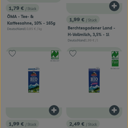
1,79 €
Produk
/ Stück
, Preis:
ÖMA - Tee- &
1,99 €
/ Stück
, Preis:
Kaffeesahne, 10% - 165g
Berchtesgadener Land -
, Referenzpreis:
Deutschland
10,85 €
/ kg
, Herkunft:
H-Vollmilch, 3,5% - 1l
, Referenzpreis:
Deutschland
1,99 €
/ l
, Herkunft:
, Verband:
, Verband:
Produkt zu Favouriten hinzufügen
Produkt zu Favouriten hinzufügen
, Kontrollstelle:
DE-ÖKO-037
, Kontrollstelle:
DE-ÖKO-037
Produkt zum Warenkorb hinzufügen
Produk
1,99 €
2,49 €
/ Stück
/ Stück
, Preis:
, Preis: