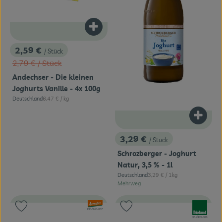
Produkt zum Warenkorb hinzufügen
2,59 €
/ Stück
, Preis:
, Alter Preis:
2,79 €
/ Stück
Andechser - Die kleinen
Joghurts Vanille - 4x 100g
, Referenzpreis:
Deutschland
6,47 €
/ kg
, Herkunft:
Produk
3,29 €
/ Stück
, Preis:
Schrozberger - Joghurt
Natur, 3,5 % - 1l
, Referenzpreis:
Deutschland
3,29 €
/ 1kg
, Herkunft:
Mehrweg
, Verband:
, Verband:
Produkt zu Favouriten hinzufügen
Produkt zu Favouriten hinzufügen
, Kontrollstelle:
DE-ÖKO-007
, Kontrollstelle:
DE-ÖKO-006