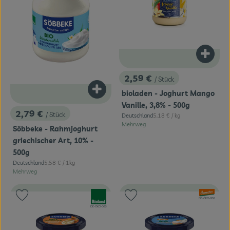
Produk
2,59 €
/ Stück
, Preis:
Produkt zum Warenkorb hinzufügen
bioladen - Joghurt Mango
Vanille, 3,8% - 500g
2,79 €
/ Stück
, Referenzpreis:
Deutschland
5,18 €
/ kg
, Preis:
, Herkunft:
Mehrweg
Söbbeke - Rahmjoghurt
griechischer Art, 10% -
500g
, Referenzpreis:
Deutschland
5,58 €
/ 1kg
, Herkunft:
Mehrweg
, Verband:
, Verband:
Produkt zu Favouriten hinzufügen
Produkt zu Favouriten hinzufügen
, Kontrollstelle:
DE-ÖKO-006
, Kontrollstelle:
DE-ÖKO-006