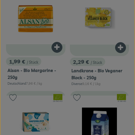
Produkt zum Warenkorb hinzufügen
Produk
1,99 €
2,29 €
/ Stück
/ Stück
, Preis:
, Preis:
Alsan - Bio Margarine -
Landkrone - Bio Veganer
250g
Block - 250g
, Referenzpreis:
Deutschland
7,96 €
/ kg
, Referenzpreis:
Diverse
9,16 €
/ 1kg
, Herkunft:
, Herkunft:
, Verband:
, Verband:
Produkt zu Favouriten hinzufügen
Produkt zu Favouriten hinzufügen
, Kontrollstelle:
, Kontrollstelle:
DE-ÖKO-013
AT-BIO-402