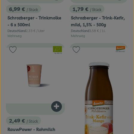
6,99 €
1,79 €
/ Stück
/ Stück
, Preis:
, Preis:
Schrozberger - Trinkmolke
Schrozberger - Trink-Kefir,
- 6 x 500ml
mild, 1,5% - 500g
, Referenzpreis:
, Referenzpreis:
Deutschland
2,33 €
/ Liter
Deutschland
3,58 €
/ 1L
, Herkunft:
, Herkunft:
Mehrweg
Mehrweg
, Verband:
, Verband:
Produkt zu Favouriten hinzufügen
Produkt zu Favouriten hinzufügen
, Kontrollstelle:
DE-ÖKO-007
, Kontrollstelle:
NL-BIO-01
Produkt zum Warenkorb hinzufügen
2,49 €
/ Stück
, Preis:
RauwPower - Rohmilch