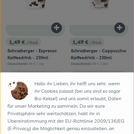
Produkt zum Warenkorb hinzufügen
Produk
1,49 €
1,49 €
/ Stück
/ Stück
, Preis:
, Preis:
Schrozberger - Espresso
Schrozberger - Cappuccino
Kaffeedrink - 230ml
Kaffeedrink - 230ml
, Referenzpreis:
, Referenzpreis:
Deutschland
6,48 €
/ 1kg
Deutschland
6,48 €
/ Liter
, Herkunft:
, Herkunft:
, Verband:
, Verband:
Produkt zu Favouriten hinzufügen
Produkt zu Favouriten hinzufügen
, Kontrollstelle:
, Kontrollstelle:
DE-ÖKO-007
DE-ÖKO-007
Hallo ihr Lieben, ihr helft uns sehr, wenn
ihr Cookies zulasst (bei uns sind es sogar
Bio-Kekse!) und uns somit erlaubt, Daten
für unser Marketing zu sammeln. Da wir eure
Privatsphäre sehr wertschätzen, habt ihr in
Übereinstimmung mit der EU-Richtlinie 2009/136/EG
(E-Privacy) die Möglichkeit genau einzustellen, an