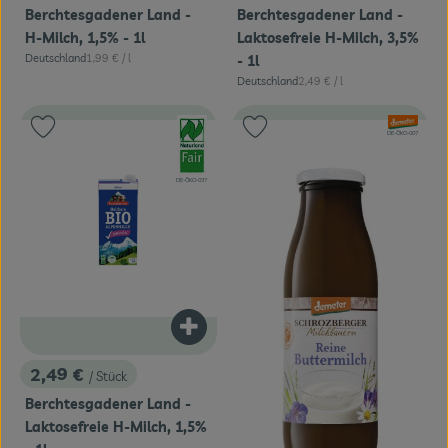
Berchtesgadener Land -
Berchtesgadener Land -
H-Milch, 1,5% - 1l
Laktosefreie H-Milch, 3,5%
, Referenzpreis:
Deutschland
1,99 €
/ l
- 1l
, Herkunft:
, Referenzpreis:
Deutschland
2,49 €
/ l
, Herkunft:
, Verband:
, Verband:
Produkt zu Favouriten hinzufügen
Produkt zu Favouriten hinzufügen
, Kontrollstelle:
DE-ÖKO-007
, Kontrollstelle:
DE-ÖKO-037
Produkt zum Warenkorb hinzufügen
2,49 €
/ Stück
, Preis:
Berchtesgadener Land -
Laktosefreie H-Milch, 1,5%