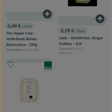
Produkt zum Warenkorb hinzufügen
Produk
3,49 €
/ Stück
, Preis:
3,79 €
/ Stück
, Preis:
The Vegan Cow -
Leeb - Schafmilch, länger
Haferblock Butter
haltbar - 0,5l
Alternative - 250g
, Referenzpreis:
Österreich
7,58 €
/ l
, Referenzpreis:
Deutschland
13,96 €
/ 1kg
, Herkunft:
, Herkunft:
Mehrweg
, Verband:
Produkt zu Favouriten hinzufügen
, Kontrollstelle:
DE-ÖKO-006