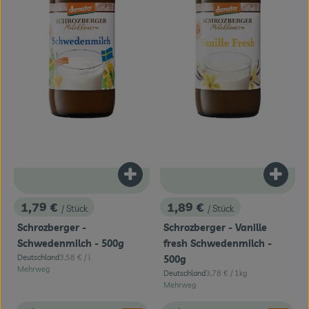
Produkt zum Warenkorb hinzufügen
Produk
1,79 €
1,89 €
/ Stück
/ Stück
, Preis:
, Preis:
Schrozberger -
Schrozberger - Vanille
Schwedenmilch - 500g
fresh Schwedenmilch -
, Referenzpreis:
Deutschland
3,58 €
/ l
500g
, Herkunft:
Mehrweg
, Referenzpreis:
Deutschland
3,78 €
/ 1kg
, Herkunft:
Mehrweg