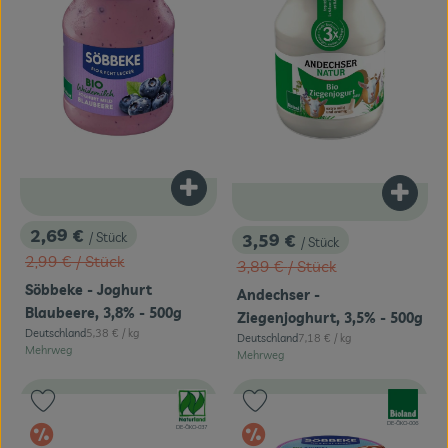
Produkt zum Warenkorb hinzufügen
Produk
2,69 €
3,59 €
/ Stück
/ Stück
, Preis:
, Preis:
, Alter Preis:
2,99 €
/ Stück
, Alter Preis:
3,89 €
/ Stück
Söbbeke - Joghurt
Andechser -
Blaubeere, 3,8% - 500g
Ziegenjoghurt, 3,5% - 500g
, Referenzpreis:
Deutschland
5,38 €
/ kg
, Referenzpreis:
Deutschland
7,18 €
/ kg
, Herkunft:
, Herkunft:
Mehrweg
Mehrweg
, Verband:
, Verband:
Produkt zu Favouriten hinzufügen
Produkt zu Favouriten hinzufügen
, Kontrollstelle:
DE-ÖKO-006
Im Angebot
Im Angebot
, Kontrollstelle:
DE-ÖKO-037