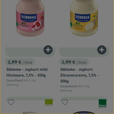
Produkt zum Warenkorb hinzufügen
Produk
2,99 €
2,99 €
/ Stück
/ Stück
, Preis:
, Preis:
Söbbeke - Joghurt mild
Söbbeke - Joghurt
Himbeere, 7,5% - 500g
Zitronencreme, 7,5% -
, Referenzpreis:
Deutschland
5,98 €
/ kg
500g
, Herkunft:
Mehrweg
, Referenzpreis:
Deutschland
5,98 €
/ kg
, Herkunft:
Mehrweg
, Verband:
, Verband:
Produkt zu Favouriten hinzufügen
Produkt zu Favouriten hinzufügen
, Kontrollstelle:
DE-ÖKO-007
, Kontrollstelle:
DE-ÖKO-006