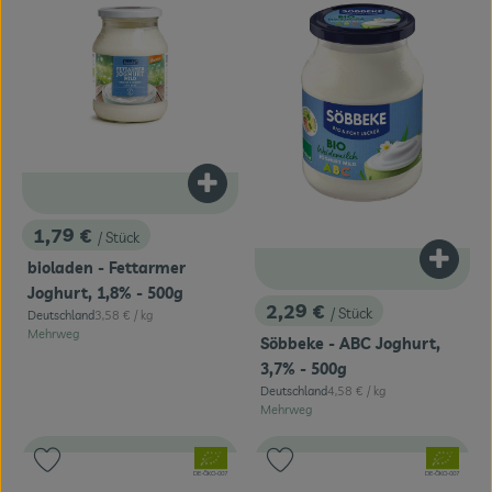
Produkt zum Warenkorb hinzufügen
1,79 €
/ Stück
, Preis:
Produk
bioladen - Fettarmer
Joghurt, 1,8% - 500g
2,29 €
/ Stück
, Referenzpreis:
Deutschland
3,58 €
/ kg
, Preis:
, Herkunft:
Mehrweg
Söbbeke - ABC Joghurt,
3,7% - 500g
, Referenzpreis:
Deutschland
4,58 €
/ kg
, Herkunft:
Mehrweg
, Verband:
, Verband:
Produkt zu Favouriten hinzufügen
Produkt zu Favouriten hinzufügen
, Kontrollstelle:
, Kontrollstelle:
DE-ÖKO-007
DE-ÖKO-007