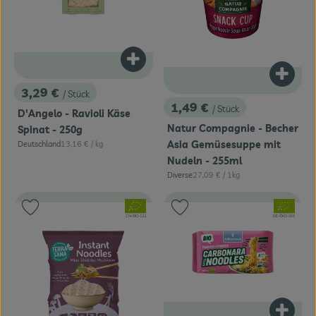
Produkt zum Warenkorb hinzufügen
Produk
3,29 €
/ Stück
, Preis:
1,49 €
/ Stück
D'Angelo - Ravioli Käse
, Preis:
Natur Compagnie - Becher
Spinat - 250g
Asia Gemüsesuppe mit
, Referenzpreis:
Deutschland
13,16 €
/ kg
, Herkunft:
Nudeln - 255ml
, Referenzpreis:
Diverse
27,09 €
/ 1kg
, Herkunft:
, Verband:
, Verband:
Produkt zu Favouriten hinzufügen
Produkt zu Favouriten hinzufügen
, Kontrollstelle:
, Kontrollstelle:
CN-BIO-122
DE-ÖKO-001
Produk