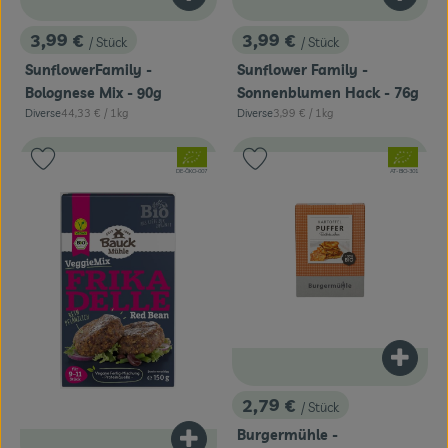
Produkt zum Warenkorb hinzufügen
Produk
3,99 €
3,99 €
/ Stück
/ Stück
, Preis:
, Preis:
SunflowerFamily -
Sunflower Family -
Bolognese Mix - 90g
Sonnenblumen Hack - 76g
, Referenzpreis:
, Referenzpreis:
Diverse
44,33 €
/ 1kg
Diverse
3,99 €
/ 1kg
, Herkunft:
, Herkunft:
, Verband:
, Verband:
Produkt zu Favouriten hinzufügen
Produkt zu Favouriten hinzufügen
, Kontrollstelle:
, Kontrollstelle:
DE-ÖKO-007
AT-BIO-301
Produk
2,79 €
/ Stück
, Preis:
Burgermühle -
Produkt zum Warenkorb hinzufügen