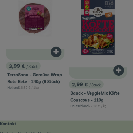
Produkt zum Warenkorb hinzufügen
3,99 €
/ Stück
, Preis:
Produk
TerraSana - Gemüse Wrap
Rote Bete - 240g (6 Stück)
2,99 €
/ Stück
, Preis:
, Referenzpreis:
Holland
16,62 €
/ 1kg
, Herkunft:
Bauck - VeggieMix Köfte
Couscous - 110g
, Referenzpreis:
Deutschland
27,18 €
/ kg
, Herkunft:
Kontakt