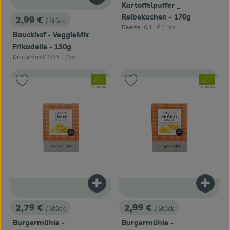
Kartoffelpuffer _
Reibekuchen - 170g
2,99 €
/ Stück
, Preis:
, Referenzpreis:
Diverse
16,41 €
/ 1kg
, Herkunft:
Bauckhof - VeggieMix
Frikadelle - 150g
, Referenzpreis:
Deutschland
19,93 €
/ kg
, Herkunft:
, Verband:
, Verband:
Produkt zu Favouriten hinzufügen
Produkt zu Favouriten hinzufügen
, Kontrollstelle:
, Kontrollstelle:
AT-BIO-301
AT-BIO-301
Produkt zum Warenkorb hinzufügen
Produk
2,79 €
2,99 €
/ Stück
/ Stück
, Preis:
, Preis:
Burgermühle -
Burgermühle -