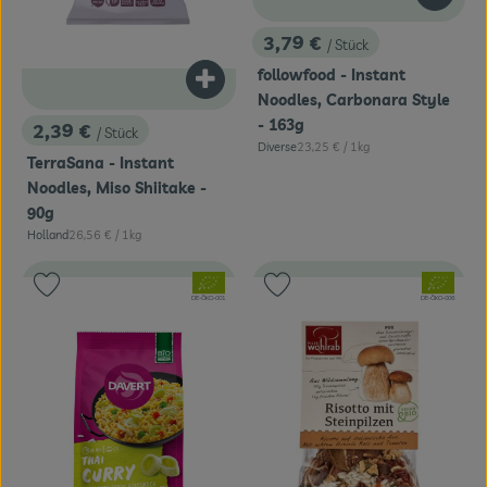
3,79 €
/ Stück
, Preis:
followfood - Instant
Produkt zum Warenkorb hinzufügen
Noodles, Carbonara Style
- 163g
2,39 €
/ Stück
, Preis:
, Referenzpreis:
Diverse
23,25 €
/ 1kg
, Herkunft:
TerraSana - Instant
Noodles, Miso Shiitake -
90g
, Referenzpreis:
Holland
26,56 €
/ 1kg
, Herkunft:
, Verband:
, Verband:
Produkt zu Favouriten hinzufügen
Produkt zu Favouriten hinzufügen
, Kontrollstelle:
, Kontrollstelle:
DE-ÖKO-001
DE-ÖKO-006