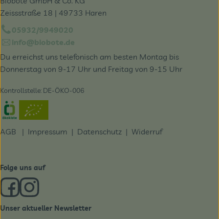
Biobote GmbH & Co. KG
Zeissstraße 18 | 49733 Haren
05932/9949020
info@biobote.de
Du erreichst uns telefonisch am besten Montag bis
Donnerstag von 9-17 Uhr und Freitag von 9-15 Uhr
Kontrollstelle: DE-ÖKO-006
Externer Link zu https://www.oekokiste.de/
AGB
|
Impressum
|
Datenschutz |
Widerruf
Folge uns auf
Externer Link zu https://www.facebook.com/derBiobote/
Externer Link zu https://www.instagram.com/biobo
Unser aktueller Newsletter