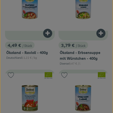
Produkt zum Warenkorb hinzufügen
Produk
4,49 €
3,79 €
/ Stück
/ Stück
, Preis:
, Preis:
Ökoland - Ravioli - 400g
Ökoland - Erbsensuppe
, Referenzpreis:
Deutschland
11,22 €
/ kg
mit Würstchen - 400g
, Herkunft:
, Referenzpreis:
Diverse
9,47 €
/ l
, Herkunft:
, Verband:
, Verband:
Produkt zu Favouriten hinzufügen
Produkt zu Favouriten hinzufügen
, Kontrollstelle:
, Kontrollstelle:
DE-ÖKO-006
DE-ÖKO-006