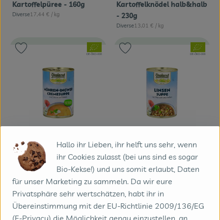
Kartoffelpüree - 160g
Kartoffelknödel halb&halb
, Referenzpreis:
Diverse
17,44 €
/ kg
- 230g
, Herkunft:
, Referenzpreis:
Diverse
13,01 €
/ kg
, Herkunft:
, Verband:
, Verband:
Produkt zu Favouriten hinzufügen
Produkt zu Favouriten hinzufügen
, Kontrollstelle:
, Kontrollstelle:
DE-ÖKO-006
DE-ÖKO-006
Hallo ihr Lieben, ihr helft uns sehr, wenn
Produkt zum Warenkorb hinzufügen
Produk
ihr Cookies zulasst (bei uns sind es sogar
3,59 €
3,79 €
Bio-Kekse!) und uns somit erlaubt, Daten
/ Stück
/ Stück
, Preis:
, Preis:
für unser Marketing zu sammeln. Da wir eure
Ökoland Möhren-Ingwer
Ökoland - Linsensuppe mit
Privatsphäre sehr wertschätzen, habt ihr in
Cremesuppe - 400g
Würstchen - 400g
Übereinstimmung mit der EU-Richtlinie 2009/136/EG
, Referenzpreis:
, Referenzpreis:
Deutschland
8,97 €
/ l
Diverse
9,47 €
/ l
, Herkunft:
, Herkunft:
(E-Privacy) die Möglichkeit genau einzustellen, an