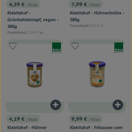
4,29 €
7,99 €
/ Stück
/ Stück
, Preis:
, Preis:
Kiebitzhof -
Kiebitzhof - Hühnerbrühe -
Grünkohleintopf, vegan -
380g
, Referenzpreis:
Deutschland
21,03 €
/ l
380g
, Herkunft:
, Referenzpreis:
Deutschland
11,29 €
/ kg
, Herkunft:
, Verband:
, Verband:
Produkt zu Favouriten hinzufügen
Produkt zu Favouriten hinzufügen
, Kontrollstelle:
, Kontrollstelle:
DE-ÖKO-006
DE-ÖKO-006
Produkt zum Warenkorb hinzufügen
Produk
4,19 €
9,99 €
/ Stück
/ Stück
, Preis:
, Preis:
Kiebitzhof - Hühner
Kiebitzhof - Frikassee vom