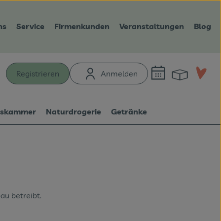
ns
Service
Firmenkunden
Veranstaltungen
Blog
Warenk
L
Registrieren
Anmelden
hen
tskammer
Naturdrogerie
Getränke
au betreibt.