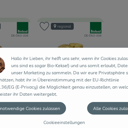
, Verband:
, Verband:
regional
Favouriten hinzufügen
Produkt zu Favouriten hinzufügen
, Kontrollstelle:
, Kontrollstelle:
DE-ÖKO-006
DE-ÖKO-006
Hallo ihr Lieben, ihr helft uns sehr, wenn ihr Cookies zulas
uns sind es sogar Bio-Kekse!) und uns somit erlaubt, Date
unser Marketing zu sammeln. Da wir eure Privatsphäre 
hätzen, habt ihr in Übereinstimmung mit der EU-Richtlinie
36/EG (E-Privacy) die Möglichkeit genau einzustellen, an wel
eister ihr Daten weitergebt.
Produkt zum Warenkorb hinzufügen
Produkt zum War
 notwendige Cookies zulassen
Alle Cookies zul
2,99 €
/ Stück
, Preis:
, Alter Preis:
3,49 €
/ Stück
Cookieeinstellungen
festkochend,
Kartoffeln Anuschka -