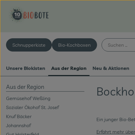
Schnupperkiste
Bio-Kochboxen
Unsere Biokisten
Aus der Region
Neu & Aktionen
Aus der Region
Bockhol
Gemüsehof Weßling
Sozialer Ökohof St. Josef
Knuf Bäcker
Ein junger Bio-Be
Johannshof
Erfahrt mehr übe
Gut Holsterfeld