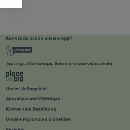
Kennst du schon unsere App?
ote_de/
Externer Link zu https://www.biobote-emsland
Tastings, Workshops, Seminare und vieles mehr
tter-0826.html
Externer Link zu https://place2bio.de/
Unser Liefergebiet
Aktuelles und Wichtiges
Kosten und Bezahlung
Unsere regionalen Biohelden
Rezepte