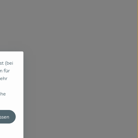
st (bei
n für
sehr
che
enkorb hinzufügen
assen