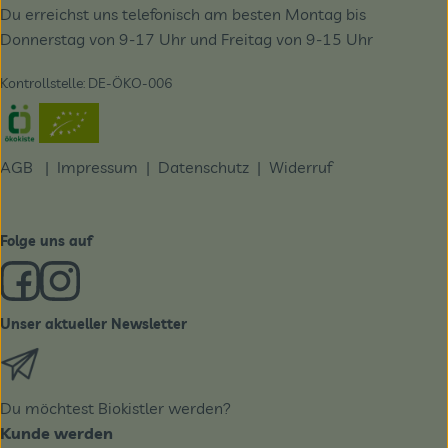
Du erreichst uns telefonisch am besten Montag bis
Donnerstag von 9-17 Uhr und Freitag von 9-15 Uhr
Kontrollstelle: DE-ÖKO-006
Externer Link zu https://www.oekokiste.de/
AGB
|
Impressum
|
Datenschutz |
Widerruf
Folge uns auf
Externer Link zu https://www.facebook.com/derBiobote/
Externer Link zu https://www.instagram.com/biobo
Unser aktueller Newsletter
Externer Link zu https://biobote.de/mailvorlage/newslet
Du möchtest Biokistler werden?
Kunde werden