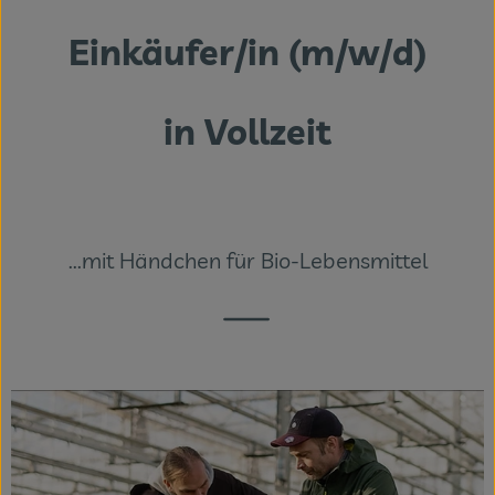
Themenwelten
Einkäufer/in (m/w/d)
Obst & Gemüse
Frischetheke
in Vollzeit
Vorratskammer
Naturdrogerie
...mit Händchen für Bio-Lebensmittel
Getränke
Das Konzept
Über uns
Service
Firmenkunden