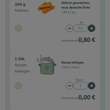
Möhren gewaschen,
200 g
neue deutsche Ernte
Möhren
3,99 € /
kg
kg
Auswahl ändern
Artikelanzahl verringe
Artikelanz
0,80 €
Gesamtpreis:
1 Stk
Rezept beilegen
Rezept
0,00 € /
Stück
beilegen
Stück
Auswahl ändern
Artikelanzahl verringe
Artikelanz
0,00 €
Gesamtpreis: