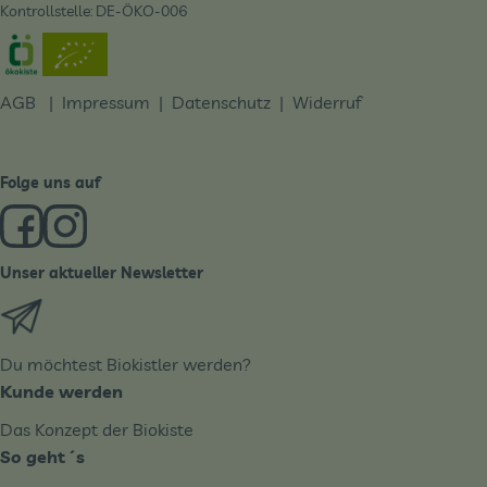
Kontrollstelle: DE-ÖKO-006
Externer Link zu https://www.oekokiste.de/
AGB
|
Impressum
|
Datenschutz |
Widerruf
Folge uns auf
Externer Link zu https://www.facebook.com/derBiobote/
Externer Link zu https://www.instagram.com/biobo
Unser aktueller Newsletter
Externer Link zu https://biobote.de/mailvorlage/newslet
Du möchtest Biokistler werden?
Kunde werden
Das Konzept der Biokiste
So geht´s