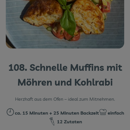
Themenwelten
Obst & Gemüse
Frischetheke
Vorratskammer
Naturdrogerie
108. Schnelle Muffins mit
Getränke
Möhren und Kohlrabi
Das Konzept
Herzhaft aus dem Ofen – ideal zum Mitnehmen.
Über uns
ca. 15 Minuten + 25 Minuten Backzeit
einfach
Service
Zubreitungszeit:
Schwierigkeit
12 Zutaten
Firmenkunden