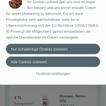
ihr Cookies zulasst (bei uns sind es sogar
Bio-Kekse!) und uns somit erlaubt, Daten
für unser Marketing zu sammeln. Da wir eure
Privatsphäre sehr wertschätzen, habt ihr in
Du hast sicher:
Übereinstimmung mit der EU-Richtlinie 2009/136/EG
(E-Privacy) die Möglichkeit genau einzustellen, an
welche Dienstleister ihr Daten weitergebt.
150 g
Spielberger -
Dinkelmeh
Dinkelmehl 1050 - 1kg
Nur notwendige Cookies zulassen
4,49 € /
1kg
l
Stück
Alle Cookies zulassen
Auswahl ändern
Artikelanzahl verringe
Artikelanz
Cookieeinstellungen
0,00 €
Gesamtpreis:
Vitavegan - Natron -
2 TL
100g
Backpulver
19,90 € /
kg