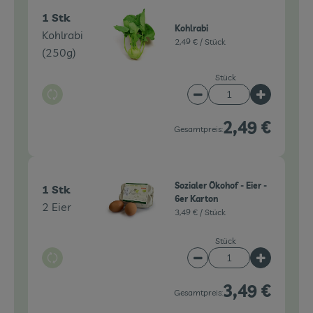
1 Stk
Kohlrabi
Kohlrabi
2,49 € /
Stück
(250g)
Stück
Auswahl ändern
Artikelanzahl verringe
Artikelanz
2,49 €
Gesamtpreis:
Sozialer Ökohof - Eier -
1 Stk
6er Karton
2 Eier
3,49 € /
Stück
Stück
Auswahl ändern
Artikelanzahl verringe
Artikelanz
3,49 €
Gesamtpreis: