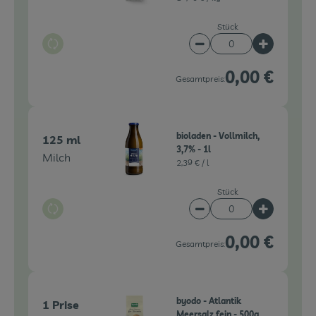
Stück
Auswahl ändern
Artikelanzahl verringe
Artikelanz
0,00 €
Gesamtpreis:
bioladen - Vollmilch,
125 ml
3,7% - 1l
Milch
2,39 € /
l
Stück
Auswahl ändern
Artikelanzahl verringe
Artikelanz
0,00 €
Gesamtpreis:
byodo - Atlantik
1 Prise
Meersalz fein - 500g