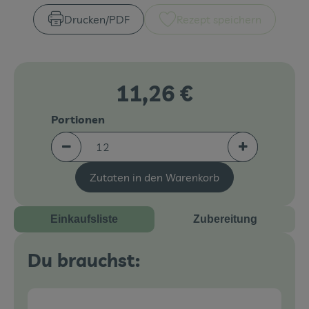
Drucken​/​PDF
Rezept speichern
Veranstaltungen
Blog
11,26 €
Portionen
Portionen verringern (aktuell 12 Portionen ausg
Portionen er
Zutaten in den Warenkorb
Einkaufsliste
Zubereitung
Du brauchst: