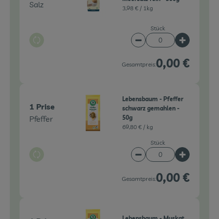
Salz
3,98 € /
1kg
Stück
Auswahl ändern
Artikelanzahl verringe
Artikelanz
0,00 €
Gesamtpreis:
Lebensbaum - Pfeffer
1 Prise
schwarz gemahlen -
Pfeffer
50g
69,80 € /
kg
Stück
Auswahl ändern
Artikelanzahl verringe
Artikelanz
0,00 €
Gesamtpreis:
Lebensbaum - Muskat,