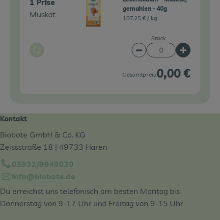
1 Prise
gemahlen - 40g
Muskat
107,25 € /
kg
Stück
Auswahl ändern
Artikelanzahl verringe
Artikelanz
0,00 €
Gesamtpreis:
Kontakt
Biobote GmbH & Co. KG
Zeissstraße 18 | 49733 Haren
05932/9949020
info@biobote.de
Du erreichst uns telefonisch am besten Montag bis
Donnerstag von 9-17 Uhr und Freitag von 9-15 Uhr