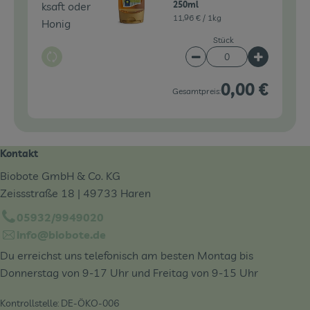
ksaft oder
250ml
11,96 € /
1kg
Honig
Stück
Auswahl ändern
Artikelanzahl verringe
Artikelanz
0,00 €
Gesamtpreis:
Kontakt
Biobote GmbH & Co. KG
Zeissstraße 18 | 49733 Haren
05932/9949020
info@biobote.de
Du erreichst uns telefonisch am besten Montag bis
Donnerstag von 9-17 Uhr und Freitag von 9-15 Uhr
Kontrollstelle: DE-ÖKO-006