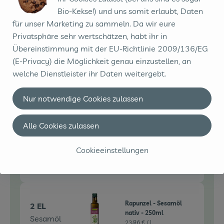
Stück
Bio-Kekse!) und uns somit erlaubt, Daten
für unser Marketing zu sammeln. Da wir eure
Auswahl ändern
Artikelanzahl verringe
Artikelanz
Privatsphäre sehr wertschätzen, habt ihr in
0,00 €
Gesamtpreis:
Übereinstimmung mit der EU-Richtlinie 2009/136/EG
(E-Privacy) die Möglichkeit genau einzustellen, an
welche Dienstleister ihr Daten weitergebt.
1 Zehe(n)
Knoblauch
Nur notwendige Cookies zulassen
Knoblauch
1,49 € /
100g
Alle Cookies zulassen
100g
Auswahl ändern
Artikelanzahl verringe
Artikelanz
Cookieeinstellungen
0,00 €
Gesamtpreis:
Rapunzel - Sesamöl
2 EL
nativ - 250ml
Sesamöl
23,96 € /
l