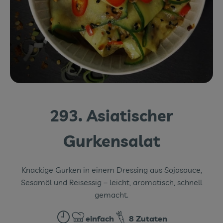
Themenwelten
Obst & Gemüse
Frischetheke
Vorratskammer
Naturdrogerie
293. Asiatischer
Getränke
Gurkensalat
Das Konzept
Knackige Gurken in einem Dressing aus Sojasauce,
Über uns
Sesamöl und Reisessig – leicht, aromatisch, schnell
gemacht.
Service
einfach
8 Zutaten
Firmenkunden