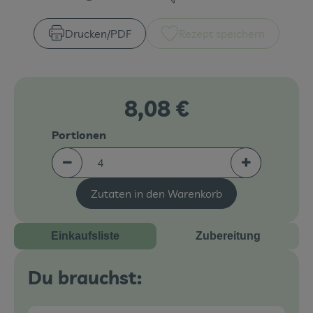
Zubreitungszeit:
Schwierigkeit:
Veranstaltungen
Drucken​/​PDF
Rezept speichern
Blog
8,08 €
Portionen
Portionen verringern (aktuell 4 Portionen ausgew
Portionen erh
Zutaten in den Warenkorb
Einkaufsliste
Zubereitung
Du brauchst: