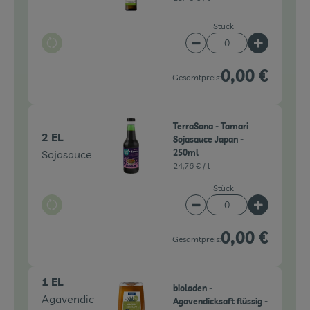
Stück
Auswahl ändern
Artikelanzahl verringe
Artikelanz
0,00 €
Gesamtpreis:
TerraSana - Tamari
2 EL
Sojasauce Japan -
Sojasauce
250ml
24,76 € /
l
Stück
Auswahl ändern
Artikelanzahl verringe
Artikelanz
0,00 €
Gesamtpreis:
1 EL
bioladen -
Agavendic
Agavendicksaft flüssig -