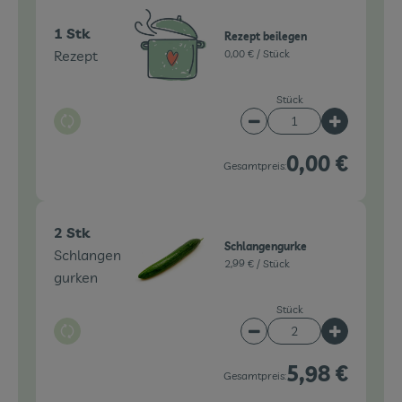
1 Stk
Rezept beilegen
Rezept
0,00 € /
Stück
Stück
Auswahl ändern
Artikelanzahl verringe
Artikelanz
0,00 €
Gesamtpreis:
2 Stk
Schlangengurke
Schlangen
2,99 € /
Stück
gurken
Stück
Auswahl ändern
Artikelanzahl verringe
Artikelanz
5,98 €
Gesamtpreis: