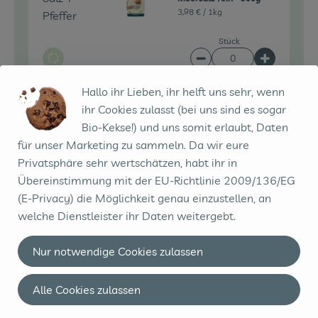
3,98 € /
1kg
Pfeffer
Stück
Auswahl ändern
Artikelanzahl verringe
Artikelanz
0,00 €
Hallo ihr Lieben, ihr helft uns sehr, wenn
Gesamtpreis:
ihr Cookies zulasst (bei uns sind es sogar
Bio-Kekse!) und uns somit erlaubt, Daten
für unser Marketing zu sammeln. Da wir eure
2 Zehe(n)
Knoblauch
Privatsphäre sehr wertschätzen, habt ihr in
Knoblauch
1,49 € /
100g
Übereinstimmung mit der EU-Richtlinie 2009/136/EG
(E-Privacy) die Möglichkeit genau einzustellen, an
100g
welche Dienstleister ihr Daten weitergebt.
Auswahl ändern
Artikelanzahl verringe
Artikelanz
Nur notwendige Cookies zulassen
0,00 €
Gesamtpreis:
Alle Cookies zulassen
2 EL
Rapunzel - Brat- und