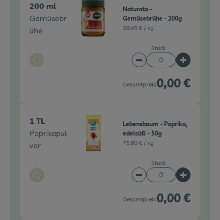
200 ml
Naturata -
Gemüsebr
Gemüsebrühe - 200g
26,45 € /
kg
ühe
Stück
Auswahl ändern
Artikelanzahl verringe
Artikelanz
0,00 €
Gesamtpreis:
1 TL
Lebensbaum - Paprika,
Paprikapul
edelsüß - 50g
75,80 € /
kg
ver
Stück
Auswahl ändern
Artikelanzahl verringe
Artikelanz
0,00 €
Gesamtpreis: