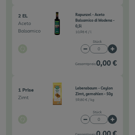
Rapunzel - Aceto
2 EL
Balsamico di Modena -
Aceto
0,5l
Balsamico
10,98 € /
l
Stück
Auswahl ändern
Artikelanzahl verringe
Artikelanz
0,00 €
Gesamtpreis:
Lebensbaum - Ceylon
1 Prise
Zimt, gemahlen - 50g
Zimt
59,80 € /
kg
Stück
Auswahl ändern
Artikelanzahl verringe
Artikelanz
0,00 €
Gesamtpreis: