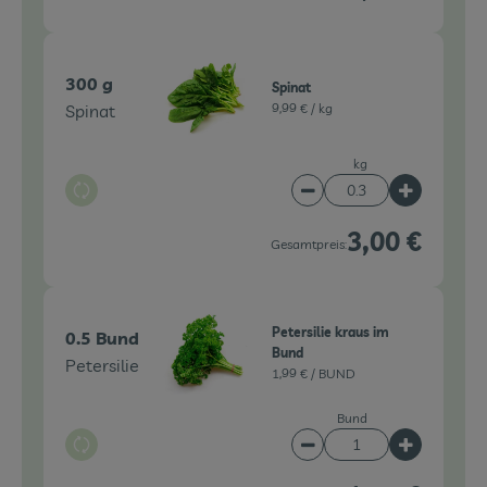
300 g
Spinat
Spinat
9,99 € /
kg
kg
Auswahl ändern
Artikelanzahl verringe
Artikelanz
3,00 €
Gesamtpreis:
Petersilie kraus im
0.5 Bund
Bund
Petersilie
1,99 € /
BUND
Bund
Auswahl ändern
Artikelanzahl verringe
Artikelanz