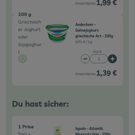
1,99 €
Gesamtpreis:
200 g
Griechisch
Andechser -
er Joghurt
Sahnejoghurt
oder
griechische Art - 200g
6,95 € /
kg
Sojajoghur
t
Stück
Auswahl ändern
Artikelanzahl verringe
Artikelanz
1,39 €
Gesamtpreis:
Du hast sicher:
1 Prise
byodo - Atlantik
Salz +
Meersalz fein - 500g