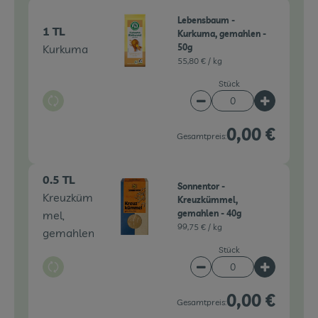
Lebensbaum -
1 TL
Kurkuma, gemahlen -
Kurkuma
50g
55,80 € /
kg
Stück
Auswahl ändern
Artikelanzahl verringe
Artikelanz
0,00 €
Gesamtpreis:
0.5 TL
Sonnentor -
Kreuzküm
Kreuzkümmel,
mel,
gemahlen - 40g
99,75 € /
kg
gemahlen
Stück
Auswahl ändern
Artikelanzahl verringe
Artikelanz
0,00 €
Gesamtpreis: