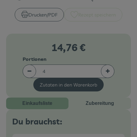
Zubreitungszeit:
Schwierigkeit:
Veranstaltungen
Drucken​/​PDF
Rezept speichern
Blog
14,76 €
Portionen
Portionen verringern (aktuell 4 Portionen ausgew
Portionen erh
Zutaten in den Warenkorb
Einkaufsliste
Zubereitung
Du brauchst: