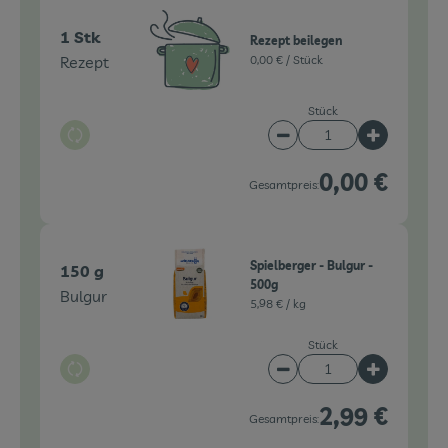
1 Stk
Rezept beilegen
Rezept
0,00 € /
Stück
Stück
Auswahl ändern
Artikelanzahl verringe
Artikelanz
0,00 €
Gesamtpreis:
Spielberger - Bulgur -
150 g
500g
Bulgur
5,98 € /
kg
Stück
Auswahl ändern
Artikelanzahl verringe
Artikelanz
2,99 €
Gesamtpreis: