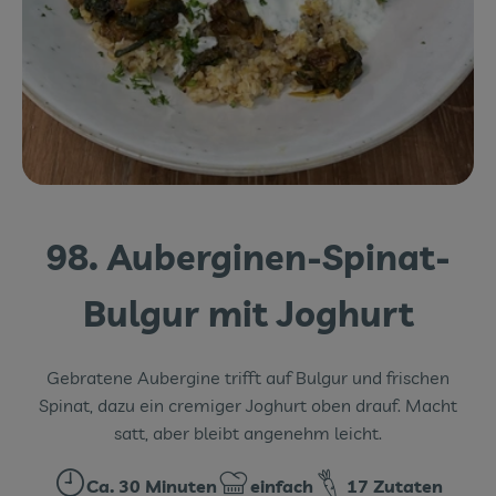
Themenwelten
Obst & Gemüse
Frischetheke
Vorratskammer
Naturdrogerie
98. Auberginen-Spinat-
Getränke
Bulgur mit Joghurt
Das Konzept
Gebratene Aubergine trifft auf Bulgur und frischen
Über uns
Spinat, dazu ein cremiger Joghurt oben drauf. Macht
satt, aber bleibt angenehm leicht.
Service
Ca. 30 Minuten
einfach
17 Zutaten
Firmenkunden