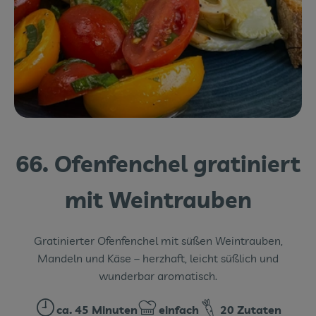
Themenwelten
Obst & Gemüse
Frischetheke
Vorratskammer
Naturdrogerie
66. Ofenfenchel gratiniert
Getränke
mit Weintrauben
Das Konzept
Gratinierter Ofenfenchel mit süßen Weintrauben,
Über uns
Mandeln und Käse – herzhaft, leicht süßlich und
wunderbar aromatisch.
Service
ca. 45 Minuten
einfach
20 Zutaten
Firmenkunden