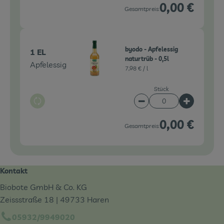
0,00 €
Gesamtpreis:
byodo - Apfelessig
1 EL
naturtrüb - 0,5l
Apfelessig
7,98 € /
l
Stück
Auswahl ändern
Artikelanzahl verringe
Artikelanz
0,00 €
Gesamtpreis:
Kontakt
Biobote GmbH & Co. KG
Zeissstraße 18 | 49733 Haren
05932/9949020