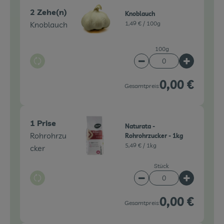
2 Zehe(n)
Knoblauch
Knoblauch
1,49 € /
100g
100g
Auswahl ändern
Artikelanzahl verringe
Artikelanz
0,00 €
Gesamtpreis:
1 Prise
Naturata -
Rohrohrzu
Rohrohrzucker - 1kg
5,49 € /
1kg
cker
Stück
Auswahl ändern
Artikelanzahl verringe
Artikelanz
0,00 €
Gesamtpreis: