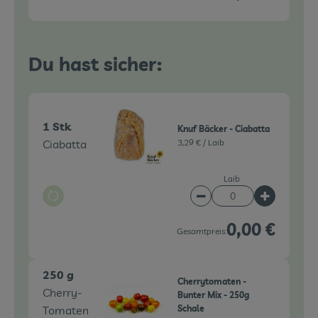
Du hast sicher:
1 Stk
Knuf Bäcker - Ciabatta
Ciabatta
3,29 € /
Laib
Laib
Auswahl ändern
Artikelanzahl verringe
Artikelanz
0,00 €
Gesamtpreis:
250 g
Cherrytomaten -
Cherry-
Bunter Mix - 250g
Tomaten
Schale