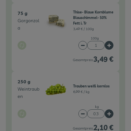
Thise- Blaue Kornblume
75 g
Blauschimmel- 50%
Gorgonzol
Fett i. Tr
a
3,49 € /
100g
100g
Auswahl ändern
Artikelanzahl verringe
Artikelanz
3,49 €
Gesamtpreis:
250 g
Trauben weiß kernlos
Weintraub
6,99 € /
kg
en
kg
Auswahl ändern
Artikelanzahl verringe
Artikelanz
2,10 €
Gesamtpreis: