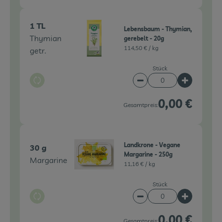
1 TL
Lebensbaum - Thymian,
Thymian
gerebelt - 20g
114,50 € /
kg
getr.
Stück
Auswahl ändern
Artikelanzahl verringe
Artikelanz
0,00 €
Gesamtpreis:
Landkrone - Vegane
30 g
Margarine - 250g
Margarine
11,16 € /
kg
Stück
Auswahl ändern
Artikelanzahl verringe
Artikelanz
0,00 €
Gesamtpreis: