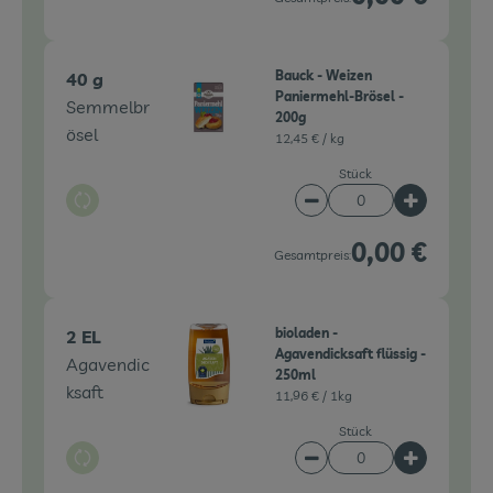
Bauck - Weizen
40 g
Paniermehl-Brösel -
Semmelbr
200g
ösel
12,45 € /
kg
Stück
Auswahl ändern
Artikelanzahl verringe
Artikelanz
0,00 €
Gesamtpreis:
bioladen -
2 EL
Agavendicksaft flüssig -
Agavendic
250ml
ksaft
11,96 € /
1kg
Stück
Auswahl ändern
Artikelanzahl verringe
Artikelanz