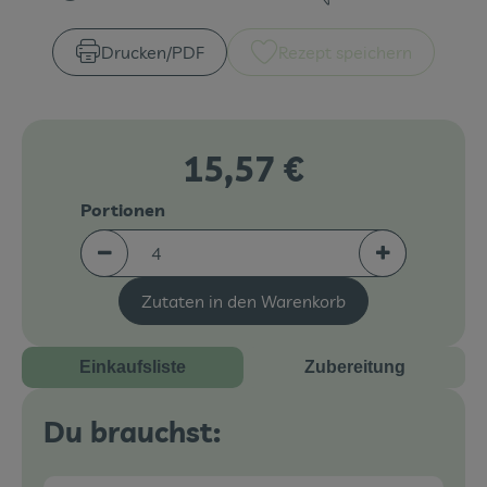
Zubreitungszeit:
Schwierigkeit:
Veranstaltungen
Drucken​/​PDF
Rezept speichern
Blog
15,57 €
Portionen
Portionen verringern (aktuell 4 Portionen ausgew
Portionen erh
Zutaten in den Warenkorb
Einkaufsliste
Zubereitung
Du brauchst: