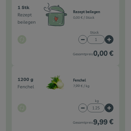
1 Stk
Rezept beilegen
Rezept
0,00 € /
Stück
beilegen
Stück
Auswahl ändern
Artikelanzahl verringe
Artikelanz
0,00 €
Gesamtpreis:
1200 g
Fenchel
Fenchel
7,99 € /
kg
kg
Auswahl ändern
Artikelanzahl verringe
Artikelanz
9,99 €
Gesamtpreis: