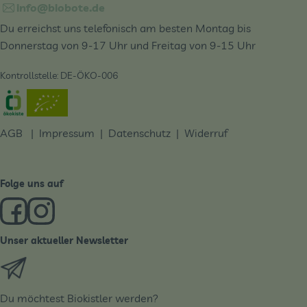
info@biobote.de
Du erreichst uns telefonisch am besten Montag bis
Donnerstag von 9-17 Uhr und Freitag von 9-15 Uhr
Kontrollstelle: DE-ÖKO-006
Externer Link zu https://www.oekokiste.de/
AGB
|
Impressum
|
Datenschutz |
Widerruf
Folge uns auf
Externer Link zu https://www.facebook.com/derBiobote/
Externer Link zu https://www.instagram.com/biobo
Unser aktueller Newsletter
Externer Link zu https://biobote.de/mailvorlage/newslet
Du möchtest Biokistler werden?