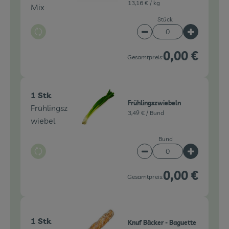
13,16 € /
kg
Mix
Stück
Auswahl ändern
Artikelanzahl verringe
Artikelanz
0,00 €
Gesamtpreis:
1 Stk
Frühlingszwiebeln
Frühlingsz
3,49 € /
Bund
wiebel
Bund
Auswahl ändern
Artikelanzahl verringe
Artikelanz
0,00 €
Gesamtpreis:
1 Stk
Knuf Bäcker - Baguette