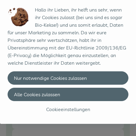
2 EL
fruchtig, nativ extra - 1l
Olivenöl
Hallo ihr Lieben, ihr helft uns sehr, wenn
17,99 € /
l
ihr Cookies zulasst (bei uns sind es sogar
Stück
Bio-Kekse!) und uns somit erlaubt, Daten
für unser Marketing zu sammeln. Da wir eure
Auswahl ändern
Artikelanzahl verringe
Artikelanz
Privatsphäre sehr wertschätzen, habt ihr in
0,00 €
Gesamtpreis:
Übereinstimmung mit der EU-Richtlinie 2009/136/EG
(E-Privacy) die Möglichkeit genau einzustellen, an
welche Dienstleister ihr Daten weitergebt.
Rapunzel - Olivenöl
2 EL
fruchtig, nativ extra - 1l
Nur notwendige Cookies zulassen
Olivenöl
17,99 € /
l
Alle Cookies zulassen
Stück
Auswahl ändern
Artikelanzahl verringe
Artikelanz
Cookieeinstellungen
0,00 €
Gesamtpreis: