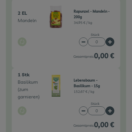
Rapunzel - Mandeln -
2 EL
200g
Mandeln
34,95 € /
kg
Stück
Auswahl ändern
Artikelanzahl verringe
Artikelanz
0,00 €
Gesamtpreis:
1 Stk
Lebensbaum -
Basilikum
Basilikum - 15g
(zum
152,67 € /
kg
garnieren)
Stück
Auswahl ändern
Artikelanzahl verringe
Artikelanz
0,00 €
Gesamtpreis: