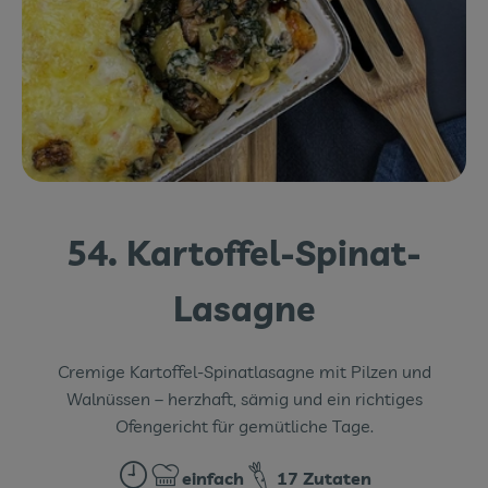
Themenwelten
Obst & Gemüse
Frischetheke
Vorratskammer
Naturdrogerie
54. Kartoffel-Spinat-
Getränke
Lasagne
Das Konzept
Cremige Kartoffel-Spinatlasagne mit Pilzen und
Über uns
Walnüssen – herzhaft, sämig und ein richtiges
Ofengericht für gemütliche Tage.
Service
einfach
17 Zutaten
Firmenkunden