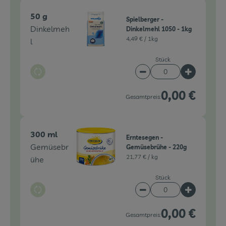
50 g
Spielberger -
Dinkelmeh
Dinkelmehl 1050 - 1kg
4,49 € /
1kg
l
Stück
Auswahl ändern
Artikelanzahl verringe
Artikelanz
0,00 €
Gesamtpreis:
300 ml
Erntesegen -
Gemüsebr
Gemüsebrühe - 220g
21,77 € /
kg
ühe
Stück
Auswahl ändern
Artikelanzahl verringe
Artikelanz
0,00 €
Gesamtpreis: