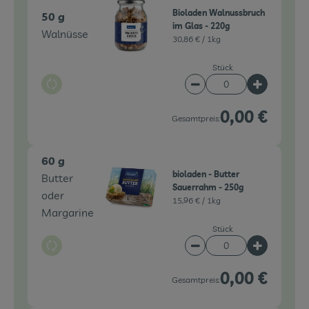
Bioladen Walnussbruch
50 g
im Glas - 220g
Walnüsse
30,86 € /
1kg
Stück
Auswahl ändern
Artikelanzahl verringe
Artikelanz
0,00 €
Gesamtpreis:
60 g
bioladen - Butter
Butter
Sauerrahm - 250g
oder
15,96 € /
1kg
Margarine
Stück
Auswahl ändern
Artikelanzahl verringe
Artikelanz
0,00 €
Gesamtpreis: