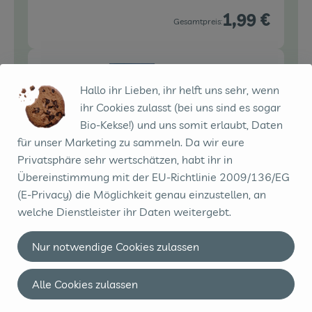
1,99 €
Gesamtpreis:
150 g
Söbbeke - Gouda
Hallo ihr Lieben, ihr helft uns sehr, wenn
Gouda,
Reibekäse - 150g
21,93 € /
kg
ihr Cookies zulasst (bei uns sind es sogar
gerieben
Bio-Kekse!) und uns somit erlaubt, Daten
Stück
für unser Marketing zu sammeln. Da wir eure
Auswahl ändern
Artikelanzahl verringe
Artikelanz
Privatsphäre sehr wertschätzen, habt ihr in
Übereinstimmung mit der EU-Richtlinie 2009/136/EG
3,29 €
Gesamtpreis:
(E-Privacy) die Möglichkeit genau einzustellen, an
welche Dienstleister ihr Daten weitergebt.
1 Stk
Nur notwendige Cookies zulassen
Rezept beilegen
Rezept
0,00 € /
Stück
beilegen
Alle Cookies zulassen
Stück