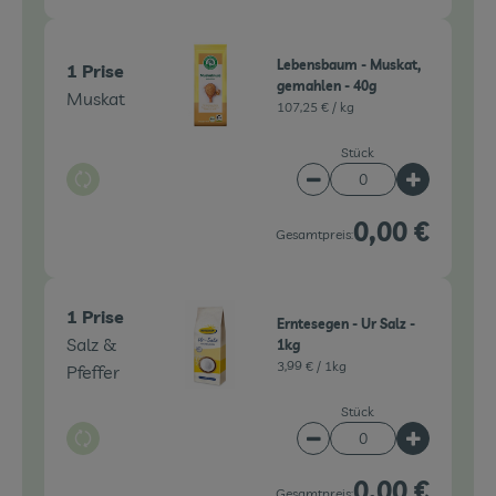
Lebensbaum - Muskat,
1 Prise
gemahlen - 40g
Muskat
107,25 € /
kg
Stück
Auswahl ändern
Artikelanzahl verringe
Artikelanz
0,00 €
Gesamtpreis:
1 Prise
Erntesegen - Ur Salz -
Salz &
1kg
3,99 € /
1kg
Pfeffer
Stück
Auswahl ändern
Artikelanzahl verringe
Artikelanz
0,00 €
Gesamtpreis: