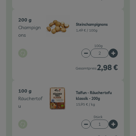
200 g
Steinchampignons
Champign
1,49 € /
100g
ons
100g
Auswahl ändern
Artikelanzahl verringe
Artikelanz
2,98 €
Gesamtpreis:
100 g
Taifun - Räuchertofu
Räuchertof
klassik - 200g
15,95 € /
kg
u
Stück
Auswahl ändern
Artikelanzahl verringe
Artikelanz