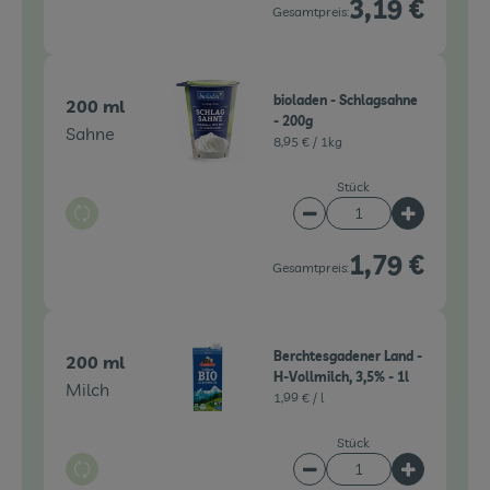
3,19 €
Gesamtpreis:
bioladen - Schlagsahne
200 ml
- 200g
Sahne
8,95 € /
1kg
Stück
Auswahl ändern
Artikelanzahl verringe
Artikelanz
1,79 €
Gesamtpreis:
Berchtesgadener Land -
200 ml
H-Vollmilch, 3,5% - 1l
Milch
1,99 € /
l
Stück
Auswahl ändern
Artikelanzahl verringe
Artikelanz