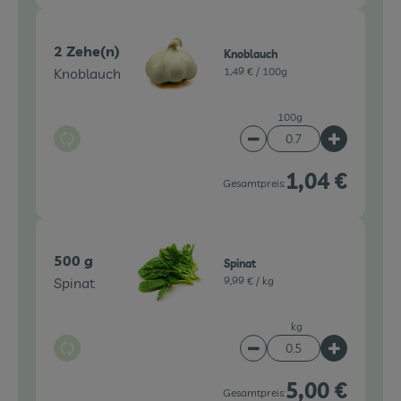
2 Zehe(n)
Knoblauch
Knoblauch
1,49 € /
100g
100g
Auswahl ändern
Artikelanzahl verringe
Artikelanz
1,04 €
Gesamtpreis:
500 g
Spinat
Spinat
9,99 € /
kg
kg
Auswahl ändern
Artikelanzahl verringe
Artikelanz
5,00 €
Gesamtpreis: