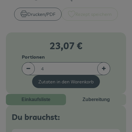
Zubreitungszeit:
Schwierigkeit:
Veranstaltungen
Drucken​/​PDF
Rezept speichern
Blog
23,07 €
Portionen
Portionen verringern (aktuell 4 Portionen ausgew
Portionen erh
Zutaten in den Warenkorb
Einkaufsliste
Zubereitung
Du brauchst: