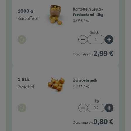
Kartoffeln Leyla -
1000 g
festkochend - 1kg
Kartoffeln
2,99 € /
kg
Stück
Auswahl ändern
Artikelanzahl verringe
Artikelanz
2,99 €
Gesamtpreis:
1 Stk
Zwiebeln gelb
Zwiebel
3,99 € /
kg
kg
Auswahl ändern
Artikelanzahl verringe
Artikelanz
0,80 €
Gesamtpreis: