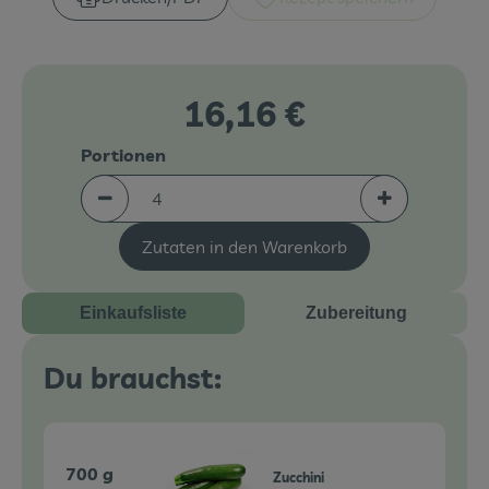
Veranstaltungen
Blog
16,16 €
Portionen
Portionen verringern (aktuell 4 Portionen ausgew
Portionen erh
Zutaten in den Warenkorb
Einkaufsliste
Zubereitung
Du brauchst:
700 g
Zucchini