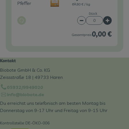
Pfeffer
69,80 € /
kg
Stück
Auswahl ändern
Artikelanzahl verringe
Artikelanz
0,00 €
Gesamtpreis:
Kontakt
Biobote GmbH & Co. KG
Zeissstraße 18 | 49733 Haren
05932/9949020
info@biobote.de
Du erreichst uns telefonisch am besten Montag bis
Donnerstag von 9-17 Uhr und Freitag von 9-15 Uhr
Kontrollstelle: DE-ÖKO-006