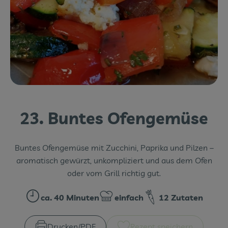
Themenwelten
Obst & Gemüse
Frischetheke
Vorratskammer
Naturdrogerie
23. Buntes Ofengemüse
Getränke
Buntes Ofengemüse mit Zucchini, Paprika und Pilzen –
Das Konzept
aromatisch gewürzt, unkompliziert und aus dem Ofen
oder vom Grill richtig gut.
Über uns
ca. 40 Minuten
einfach
12 Zutaten
Zubreitungszeit:
Schwierigkeit:
Service
Firmenkunden
Drucken​/​PDF
Rezept speichern