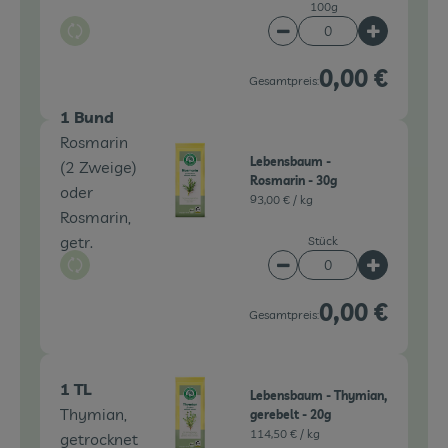
100g
Auswahl ändern
Artikelanzahl verringe
Artikelanz
0,00 €
Gesamtpreis:
1 Bund
Rosmarin
Lebensbaum -
(2 Zweige)
Rosmarin - 30g
oder
93,00 € /
kg
Rosmarin,
getr.
Stück
Auswahl ändern
Artikelanzahl verringe
Artikelanz
0,00 €
Gesamtpreis:
1 TL
Lebensbaum - Thymian,
Thymian,
gerebelt - 20g
114,50 € /
kg
getrocknet