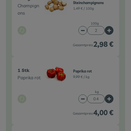
Steinchampignons
Champign
1,49 € /
100g
ons
100g
Auswahl ändern
Artikelanzahl verringe
Artikelanz
2,98 €
Gesamtpreis:
1 Stk
Paprika rot
Paprika rot
9,99 € /
kg
kg
Auswahl ändern
Artikelanzahl verringe
Artikelanz
4,00 €
Gesamtpreis: