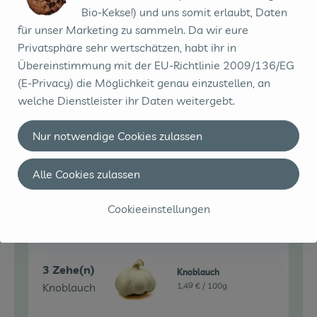
Bio-Kekse!) und uns somit erlaubt, Daten
für unser Marketing zu sammeln. Da wir eure
Petersilie kraus im
0.5 Bund
Bund
Privatsphäre sehr wertschätzen, habt ihr in
Petersilie
1,99 € /
BUND
Übereinstimmung mit der EU-Richtlinie 2009/136/EG
(E-Privacy) die Möglichkeit genau einzustellen, an
Bund
welche Dienstleister ihr Daten weitergebt.
Auswahl ändern
Artikelanzahl verringe
Artikelanz
1,99 €
Nur notwendige Cookies zulassen
Gesamtpreis:
Alle Cookies zulassen
Du hast sicher:
Cookieeinstellungen
3 Zehe(n)
Knoblauch
Knoblauch
1,49 € /
100g