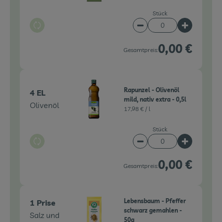
Stück
Auswahl ändern
Artikelanzahl verringe
Artikelanz
0,00 €
Gesamtpreis:
Rapunzel - Olivenöl
4 EL
mild, nativ extra - 0,5l
Olivenöl
17,98 € /
l
Stück
Auswahl ändern
Artikelanzahl verringe
Artikelanz
0,00 €
Gesamtpreis:
Lebensbaum - Pfeffer
1 Prise
schwarz gemahlen -
Salz und
50g