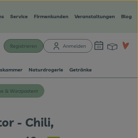
ns
Service
Firmenkunden
Veranstaltungen
Blog
Warenk
L
Registrieren
Anmelden
hen
tskammer
Naturdrogerie
Getränke
he & Würzpasten
r - Chili,
en