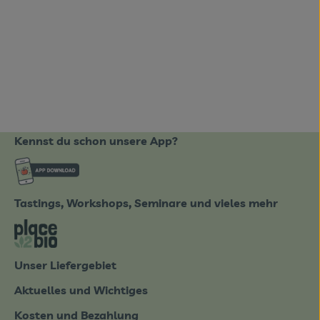
Kennst du schon unsere App?
ote_de/
Externer Link zu https://www.biobote-emsland
Tastings, Workshops, Seminare und vieles mehr
tter-0826.html
Externer Link zu https://place2bio.de/
Unser Liefergebiet
Aktuelles und Wichtiges
Kosten und Bezahlung