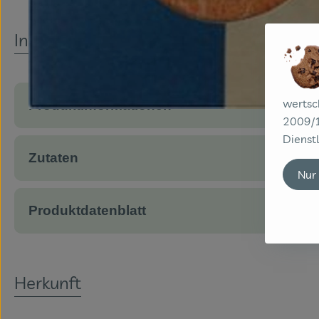
Info
wertsc
Produktinformationen
2009/1
Dienstl
Zutaten
Nur
Produktdatenblatt
Herkunft