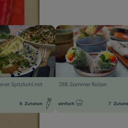
ten hinzufügen
Rezept zu Favouriten hinzufügen
298. Sommer Rollen
ner Spitzkohl mit
6
Zutaten
einfach
7
Zutat
:
Schwierigkeit: