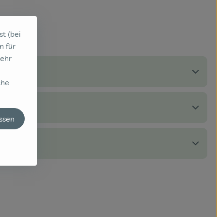
st (bei
n für
sehr
che
assen