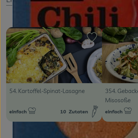
Rezept zu Favouri
54. Kartoffel-Spinat-Lasagne
354. Gebacke
Misosoße
einfach
10
Zutaten
einfach
Schwierigkeit:
Schwierigkeit