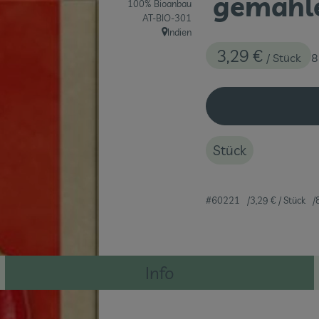
gemahle
100% Bioanbau
, Kontrollstelle:
AT-BIO-301
Indien
, Herkunft:
3,29 €
/ Stück
8
Stück
#60221
3,29 €
/ Stück
Info