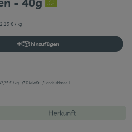
n - 40g
2,25 €
/ kg
hinzufügen
Produkt zum Warenkorb hinzufügen
82,25 €
/ kg
7% MwSt
Handelsklasse II
Herkunft