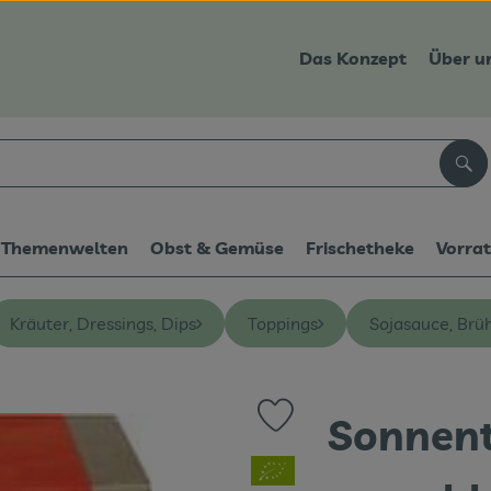
Das Konzept
Über u
Suc
Themenwelten
Obst & Gemüse
Frischetheke
Vorra
Kräuter, Dressings, Dips
Toppings
Sojasauce, Brü
Sonnento
Produkt zu Favouriten hinzufüg
, Verband: