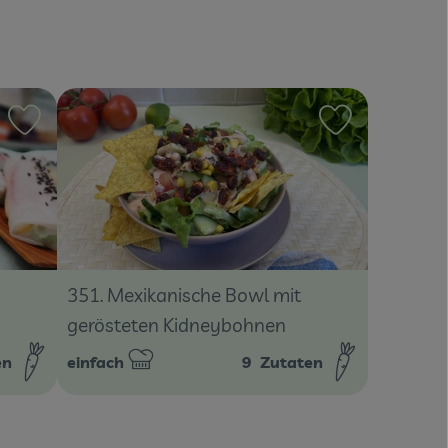
Rezept zu Favouriten hinzufügen
Rezept zu Fa
351. Mexikanische Bowl mit
gerösteten Kidneybohnen
en
einfach
9
Zutaten
Schwierigkeit: