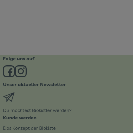
Folge uns auf
Externer Link zu https://www.facebook.com/derBiobote/
Externer Link zu https://www.instagram.com/biob
Unser aktueller Newsletter
Externer Link zu https://biobote.de/mailvorlage/newsle
Du möchtest Biokistler werden?
Kunde werden
Das Konzept der Biokiste