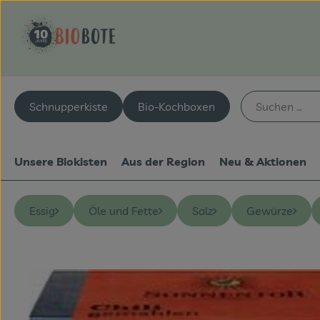
Schnupperkiste
Bio-Kochboxen
Unsere Biokisten
Aus der Region
Neu & Aktionen
Essig
Öle und Fette
Salz
Gewürze