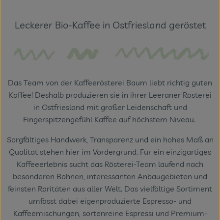
Themenwelten
Leckerer Bio-Kaffee in Ostfriesland geröstet
Obst & Gemüse
Frischetheke
Vorratskammer
Das Team von der Kaffeerösterei Baum liebt richtig guten
Naturdrogerie
Kaffee! Deshalb produzieren sie in ihrer Leeraner Rösterei
in Ostfriesland mit großer Leidenschaft und
Getränke
Fingerspitzengefühl Kaffee auf höchstem Niveau.
Sorgfältiges Handwerk, Transparenz und ein hohes Maß an
Qualität stehen hier im Vordergrund. Für ein einzigartiges
Das Konzept
Kaffeeerlebnis sucht das Rösterei-Team laufend nach
Über uns
besonderen Bohnen, interessanten Anbaugebieten und
feinsten Raritäten aus aller Welt. Das vielfältige Sortiment
Service
umfasst dabei eigenproduzierte Espresso- und
Kaffeemischungen, sortenreine Espressi und Premium-
Firmenkunden