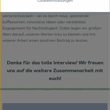
Cookieeinstellungen
Kaffee zu begeistern und ihnen die Vielfalt und den Genuss
näherzubringen. Gleichzeitig möchten wir uns stetig
weiterentwickeln – sei es durch neue, spannende
Kaffeesorten, innovative Ideen oder verstärktes
Engagement für Nachhaltigkeit. Dabei legen wir großen
Wert darauf, unseren Werten treu zu bleiben und mit
unserer Arbeit einen positiven Beitrag zu leisten.
Danke für das tolle Interview! Wir freuen
uns auf die weitere Zusammenarbeit mit
euch!