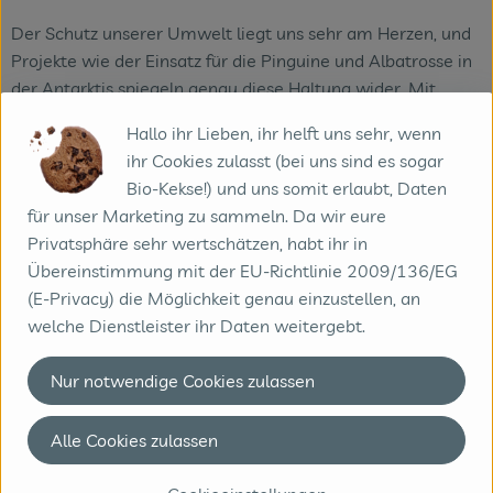
Der Schutz unserer Umwelt liegt uns sehr am Herzen, und
Projekte wie der Einsatz für die Pinguine und Albatrosse in
der Antarktis spiegeln genau diese Haltung wider. Mit
solchen Initiativen möchten wir zeigen, dass nachhaltiges
Hallo ihr Lieben, ihr helft uns sehr, wenn
Handeln und Genuss wunderbar zusammenpassen. Auch in
ihr Cookies zulasst (bei uns sind es sogar
Zukunft möchten wir uns weiterhin für den Schutz
Bio-Kekse!) und uns somit erlaubt, Daten
bedrohter Tierarten und einzigartiger Lebensräume
für unser Marketing zu sammeln. Da wir eure
einsetzen. Unsere Seasonal-Kaffeereihe, mit der wir zu
Privatsphäre sehr wertschätzen, habt ihr in
jeder Jahreszeit ein tolles Charity-Projekt unterstützen,
Übereinstimmung mit der EU-Richtlinie 2009/136/EG
wird deshalb natürlich fortgeführt. Unser nächstes Projekt
(E-Privacy) die Möglichkeit genau einzustellen, an
könnte vielleicht etwas mit Eisbären zu tun haben – aber
welche Dienstleister ihr Daten weitergebt.
psst, mehr verraten wir noch nicht!
Nur notwendige Cookies zulassen
Ihr habt euch mit der Kaffeerösterei Baum bereits
etwas wirklich Tolles aufgebaut. Habt ihr trotzdem
noch Wünsche für die Zukunft?
Alle Cookies zulassen
Unser Ziel ist es, noch mehr Menschen für richtig guten