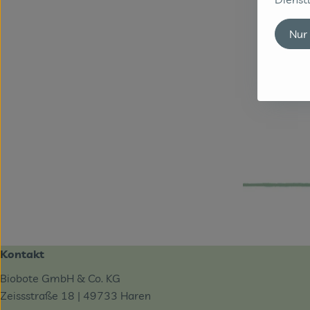
Nur
Kontakt
Biobote GmbH & Co. KG
Zeissstraße 18 | 49733 Haren