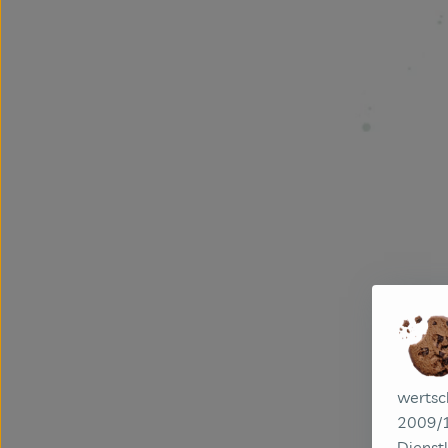
wertsc
2009/1
Dienstl