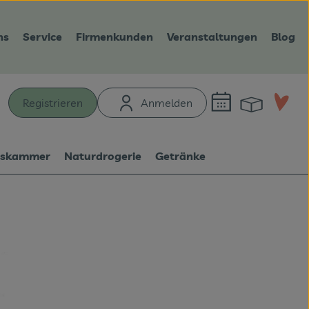
ns
Service
Firmenkunden
Veranstaltungen
Blog
Warenk
L
Registrieren
Anmelden
hen
tskammer
Naturdrogerie
Getränke