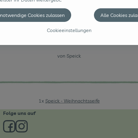
Tür 11
 notwendige Cookies zulassen
Alle Cookies zul
Cookieeinstellungen
1x Weihnachtsseife
von Speick
1x
Speick - Weihnachtsseife
Folge uns auf
Externer Link zu https://www.facebook.com/derBiobote/
Externer Link zu https://www.instagram.com/biob