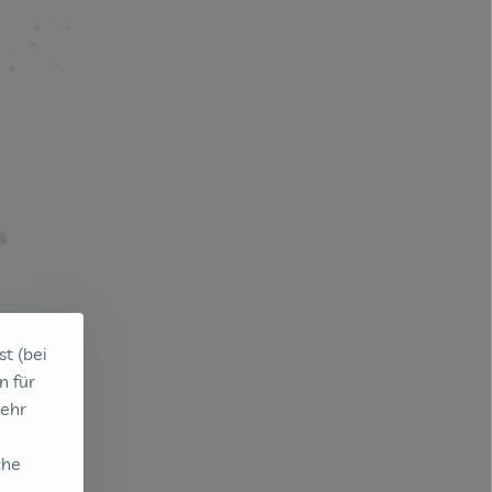
st (bei
n für
sehr
che