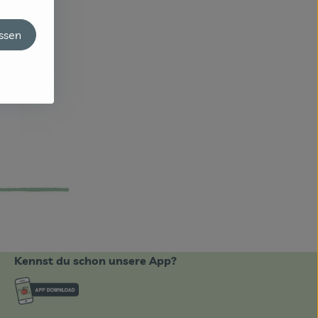
assen
Kennst du schon unsere App?
ote_de/
Externer Link zu https://www.biobote-emsland