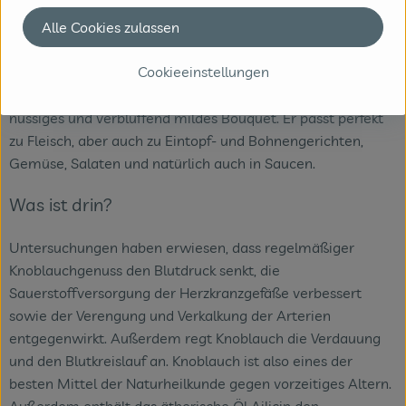
und dann erst die anderen Zutaten hinzufügen. Generell
Alle Cookies zulassen
kann man sagen: Wenn Knoblauch sorgsam eingesetzt
wird, unterstreicht er andere Aromen.
Cookieeinstellungen
Geröstet entwickeln ganze Knoblauchzehen ein süßliches,
nussiges und verblüffend mildes Bouquet. Er passt perfekt
zu Fleisch, aber auch zu Eintopf- und Bohnengerichten,
Gemüse, Salaten und natürlich auch in Saucen.
Was ist drin?
Untersuchungen haben erwiesen, dass regelmäßiger
Knoblauchgenuss den Blutdruck senkt, die
Sauerstoffversorgung der Herzkranzgefäße verbessert
sowie der Verengung und Verkalkung der Arterien
entgegenwirkt. Außerdem regt Knoblauch die Verdauung
und den Blutkreislauf an. Knoblauch ist also eines der
besten Mittel der Naturheilkunde gegen vorzeitiges Altern.