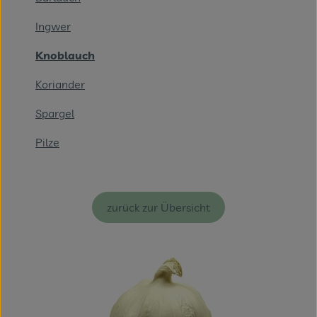
Themenwelten
Ingwer
Obst & Gemüse
Knoblauch
Frischetheke
Koriander
Vorratskammer
Spargel
Naturdrogerie
Pilze
Getränke
zurück zur Übersicht
Das Konzept
Über uns
Service
Firmenkunden