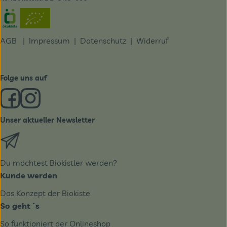
Externer Link zu https://www.oekokiste.de/
AGB
|
Impressum
|
Datenschutz |
Widerruf
Folge uns auf
Externer Link zu https://www.facebook.com/derBiobote/
Externer Link zu https://www.instagram.com/biobo
Unser aktueller Newsletter
Externer Link zu https://biobote.de/mailvorlage/newslet
Du möchtest Biokistler werden?
Kunde werden
Das Konzept der Biokiste
So geht´s
So funktioniert der Onlineshop