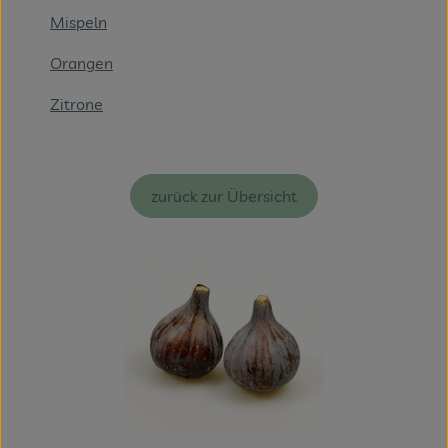
Mispeln
Veranstaltungen
Orangen
Blog
Zitrone
zurück zur Übersicht