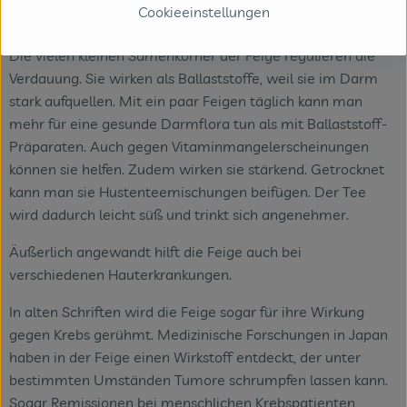
Was ist drin?
Cookieeinstellungen
Die vielen kleinen Samenkörner der Feige regulieren die
Verdauung. Sie wirken als Ballaststoffe, weil sie im Darm
stark aufquellen. Mit ein paar Feigen täglich kann man
mehr für eine gesunde Darmflora tun als mit Ballaststoff-
Präparaten. Auch gegen Vitaminmangelerscheinungen
können sie helfen. Zudem wirken sie stärkend. Getrocknet
kann man sie Hustenteemischungen beifügen. Der Tee
wird dadurch leicht süß und trinkt sich angenehmer.
Äußerlich angewandt hilft die Feige auch bei
verschiedenen Hauterkrankungen.
In alten Schriften wird die Feige sogar für ihre Wirkung
gegen Krebs gerühmt. Medizinische Forschungen in Japan
haben in der Feige einen Wirkstoff entdeckt, der unter
bestimmten Umständen Tumore schrumpfen lassen kann.
Sogar Remissionen bei menschlichen Krebspatienten