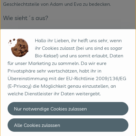
Geschlechtsteile von Adam und Eva zu bedecken.
Wie sieht´s aus?
Feigen gibt es mit grüner, dunkelroter, violetter oder
schwarzer Schale und sie sind meist mit einem weißlichen
Hallo ihr Lieben, ihr helft uns sehr, wenn
Schleier überzogen. Ihr aromatisches Fruchtfleisch ist rosa
ihr Cookies zulasst (bei uns sind es sogar
bis rötlich und mit vielen gelben Samenkörnern durchsetzt.
Bio-Kekse!) und uns somit erlaubt, Daten
für unser Marketing zu sammeln. Da wir eure
Wie verwende ich´s?
Privatsphäre sehr wertschätzen, habt ihr in
Übereinstimmung mit der EU-Richtlinie 2009/136/EG
Feigen kann man frisch oder getrocknet essen. Bei vielen
(E-Privacy) die Möglichkeit genau einzustellen, an
Sorten kann die dünne Schale mitgegessen werden.
welche Dienstleister ihr Daten weitergebt.
Dickere Schalen können einfach abgezogen werden.
Nur notwendige Cookies zulassen
Da Feigen, wie Ananas und Kiwi, ein Eiweiß spaltendes
Enzym enthalten, sollte man die frischen Früchte nicht mit
Alle Cookies zulassen
Milchprodukten mischen, da diese sonst bitter werden.