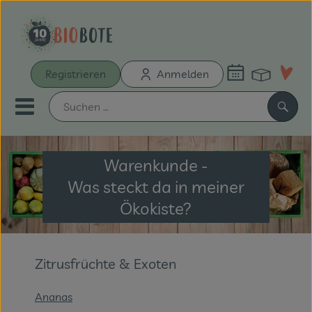
Warenk
Registrieren
Anmelden
Link
Mobiles Menu öffnen oder sch
Such
Warenkunde -
Schnupperkiste
Was steckt da in meiner
Bio-Kochboxen
Ökokiste?
Unsere Biokisten
Zitrusfrüchte & Exoten
Aus der Region
Neu & Aktionen
Ananas