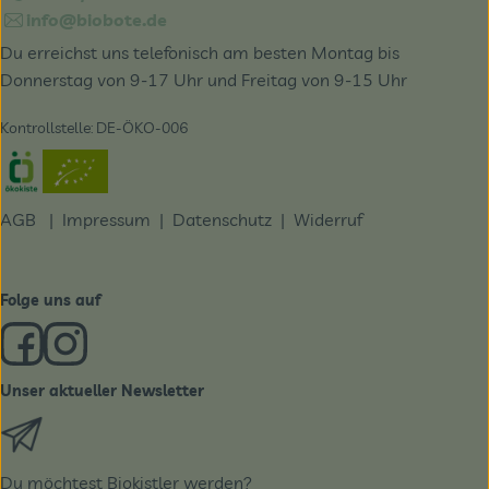
info@biobote.de
Du erreichst uns telefonisch am besten Montag bis
Donnerstag von 9-17 Uhr und Freitag von 9-15 Uhr
Kontrollstelle: DE-ÖKO-006
Externer Link zu https://www.oekokiste.de/
AGB
|
Impressum
|
Datenschutz |
Widerruf
Folge uns auf
Externer Link zu https://www.facebook.com/derBiobote/
Externer Link zu https://www.instagram.com/biobo
Unser aktueller Newsletter
Externer Link zu https://biobote.de/mailvorlage/newslet
Du möchtest Biokistler werden?