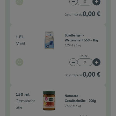
Auswahl ändern
Artikelanzahl verringe
Artikelanz
0,00 €
Gesamtpreis:
Spielberger -
1 EL
Weizenmehl 550 - 1kg
Mehl
2,79 € /
1kg
Stück
Auswahl ändern
Artikelanzahl verringe
Artikelanz
0,00 €
Gesamtpreis:
150 ml
Naturata -
Gemüsebr
Gemüsebrühe - 200g
26,45 € /
kg
ühe