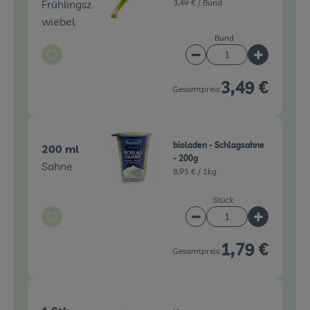
Frühlingsz
3,49 € /
Bund
wiebel
Bund
Auswahl ändern
Artikelanzahl verringe
Artikelanz
3,49 €
Gesamtpreis:
bioladen - Schlagsahne
200 ml
- 200g
Sahne
8,95 € /
1kg
Stück
Auswahl ändern
Artikelanzahl verringe
Artikelanz
1,79 €
Gesamtpreis: