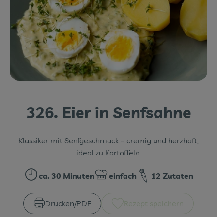
Themenwelten
Obst & Gemüse
Frischetheke
Vorratskammer
Naturdrogerie
326. Eier in Senfsahne
Getränke
Klassiker mit Senfgeschmack – cremig und herzhaft,
Das Konzept
ideal zu Kartoffeln.
Über uns
ca. 30 Minuten
einfach
12 Zutaten
Zubreitungszeit:
Schwierigkeit:
Service
Drucken​/​PDF
Rezept speichern
Firmenkunden