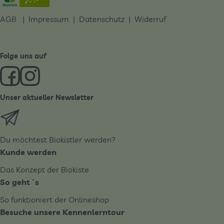
AGB
|
Impressum
|
Datenschutz |
Widerruf
Folge uns auf
Externer Link zu https://www.facebook.com/derBiobote/
Externer Link zu https://www.instagram.com/biobo
Unser aktueller Newsletter
Externer Link zu https://biobote.de/mailvorlage/newslet
Du möchtest Biokistler werden?
Kunde werden
Das Konzept der Biokiste
So geht´s
So funktioniert der Onlineshop
Besuche unsere Kennenlerntour