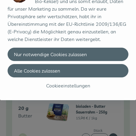
Bio-Kekse!) und uns somit erlaubt, Daten
1 Stk
Rezept beilegen
für unser Marketing zu sammeln. Da wir eure
Rezept
0,00 € /
Stück
Privatsphäre sehr wertschätzen, habt ihr in
Übereinstimmung mit der EU-Richtlinie 2009/136/EG
Stück
(E-Privacy) die Möglichkeit genau einzustellen, an
Auswahl ändern
Artikelanzahl verringe
Artikelanz
welche Dienstleister ihr Daten weitergebt.
0,00 €
Gesamtpreis:
Nur notwendige Cookies zulassen
Alle Cookies zulassen
Du hast sicher:
Cookieeinstellungen
bioladen - Butter
20 g
Sauerrahm - 250g
Butter
15,96 € /
1kg
Stück