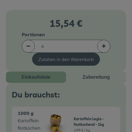
Veranstaltungen
15,54 €
Blog
Portionen
Portionen verringern (aktuell 4 Portionen ausgew
Portionen erh
Zutaten in den Warenkorb
Einkaufsliste
Zubereitung
Du brauchst:
1000 g
Kartoffeln Leyla -
Kartoffeln
festkochend - 1kg
festkochen
2,99 € /
kg