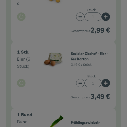
d
Stück
Auswahl ändern
Artikelanzahl verringe
Artikelanz
2,99 €
Gesamtpreis:
1 Stk
Sozialer Ökohof - Eier -
Eier (6
6er Karton
3,49 € /
Stück
Stück)
Stück
Auswahl ändern
Artikelanzahl verringe
Artikelanz
3,49 €
Gesamtpreis:
1 Bund
Bund
Frühlingszwiebeln