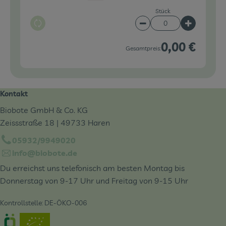
Stück
Auswahl ändern
Artikelanzahl verringe
Artikelanz
0,00 €
Gesamtpreis:
Kontakt
Biobote GmbH & Co. KG
Zeissstraße 18 | 49733 Haren
05932/9949020
info@biobote.de
Du erreichst uns telefonisch am besten Montag bis
Donnerstag von 9-17 Uhr und Freitag von 9-15 Uhr
Kontrollstelle: DE-ÖKO-006
Externer Link zu https://www.oekokiste.de/