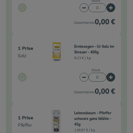
Stück
Auswahl ändern
Artikelanzahl verringe
Artikelanz
0,00 €
Gesamtpreis:
Erntesegen - Ur Salz im
1 Prise
Streuer - 400g
Salz
6,23 € /
kg
Stück
Auswahl ändern
Artikelanzahl verringe
Artikelanz
0,00 €
Gesamtpreis:
Lebensbaum - Pfeffer
1 Prise
schwarz ganz Mühle -
Pfeffer
45g
128,67 € /
kg