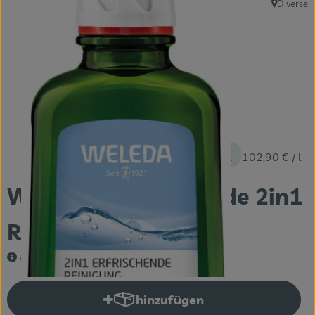
Diverse
, Herkunft:
Themenwelten
Obst & Gemüse
Frischetheke
Vorratskammer
Naturdrogerie
10,29 €
/ Stück
102,90 €
/ l
Getränke
Weleda - Erfrischende 2in1
Das Konzept
Reinigung - 100ml
Über uns
Reinigt porentief & verfeinert das Hautbild
Service
hinzufügen
Produkt zum Warenkorb hinzuf
Firmenkunden