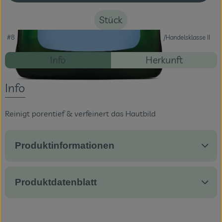
Stück
Veranstaltungen
#88622
10,29 €
/ Stück
102,90 €
/ l
19% MwSt
Handelsklasse II
Blog
Rezepte
Info
Herkunft
Es wurden ke
Entdecke passende Rezepte
Info
Reinigt porentief & verfeinert das Hautbild
Produktinformationen
Produktdatenblatt