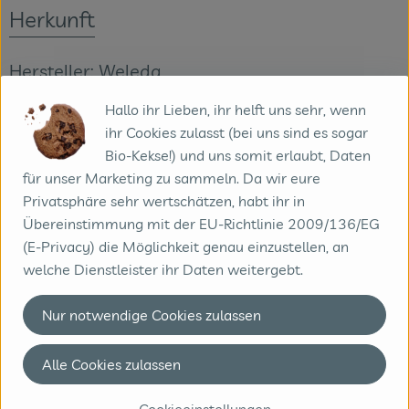
Herkunft
Hersteller: Weleda
Hallo ihr Lieben, ihr helft uns sehr, wenn
D-73525 Schwäbisch Gmünd Diverse
ihr Cookies zulasst (bei uns sind es sogar
Bio-Kekse!) und uns somit erlaubt, Daten
für unser Marketing zu sammeln. Da wir eure
Weleda AG
Privatsphäre sehr wertschätzen, habt ihr in
Übereinstimmung mit der EU-Richtlinie 2009/136/EG
D 73525 Schwäbisch Gmünd
(E-Privacy) die Möglichkeit genau einzustellen, an
Hochwertige Naturpflegeprodukte für Gesicht, Körper &
welche Dienstleister ihr Daten weitergebt.
Haar.
Natürlich wirksame anthroposophische Arzneimittel.
Nur notwendige Cookies zulassen
zur WebSite
(Daten von Ecoinform)
Alle Cookies zulassen
Weleda