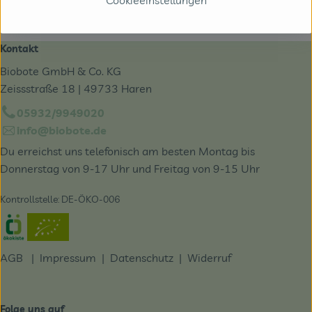
Cookieeinstellungen
Kontakt
Biobote GmbH & Co. KG
Zeissstraße 18 | 49733 Haren
05932/9949020
info@biobote.de
Du erreichst uns telefonisch am besten Montag bis
Donnerstag von 9-17 Uhr und Freitag von 9-15 Uhr
Kontrollstelle: DE-ÖKO-006
Externer Link zu https://www.oekokiste.de/
AGB
|
Impressum
|
Datenschutz |
Widerruf
Folge uns auf