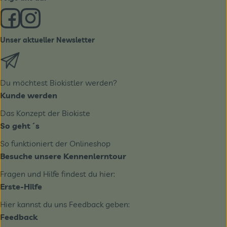
Externer Link zu https://www.facebook.com/derBiobote/
Externer Link zu https://www.instagram.com/biobo
Unser aktueller Newsletter
Externer Link zu https://biobote.de/mailvorlage/newslet
Du möchtest Biokistler werden?
Kunde werden
Das Konzept der Biokiste
So geht´s
So funktioniert der Onlineshop
Besuche unsere Kennenlerntour
Fragen und Hilfe findest du hier:
Erste-Hilfe
Hier kannst du uns Feedback geben:
Feedback