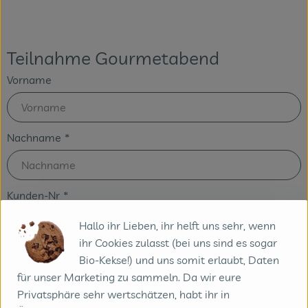
Veranstaltungen
Teilnahme Gourmetabend
Blog
Vorname
Nachname
*
Kunden-Nr
*
Hallo ihr Lieben, ihr helft uns sehr, wenn
ihr Cookies zulasst (bei uns sind es sogar
Absenden
Bio-Kekse!) und uns somit erlaubt, Daten
für unser Marketing zu sammeln. Da wir eure
Privatsphäre sehr wertschätzen, habt ihr in