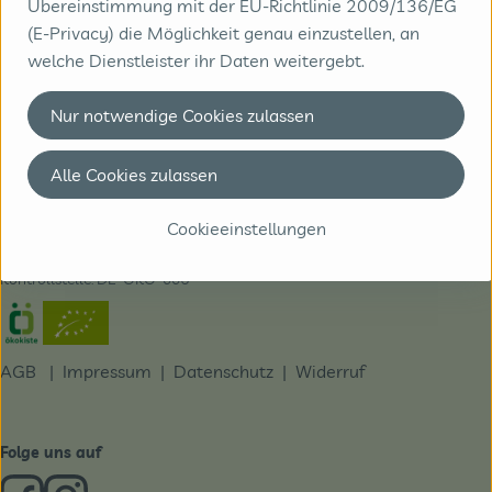
Übereinstimmung mit der EU-Richtlinie 2009/136/EG
(E-Privacy) die Möglichkeit genau einzustellen, an
Kontakt
welche Dienstleister ihr Daten weitergebt.
Biobote GmbH & Co. KG
Zeissstraße 18 | 49733 Haren
Nur notwendige Cookies zulassen
05932/9949020
info@biobote.de
Alle Cookies zulassen
Du erreichst uns telefonisch am besten Montag bis
Cookieeinstellungen
Donnerstag von 9-17 Uhr und Freitag von 9-15 Uhr
Kontrollstelle: DE-ÖKO-006
Externer Link zu https://www.oekokiste.de/
AGB
|
Impressum
|
Datenschutz |
Widerruf
Folge uns auf
Externer Link zu https://www.facebook.com/derBiobote/
Externer Link zu https://www.instagram.com/biobo