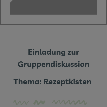
Themenwelten
Obst & Gemüse
Frischetheke
Vorratskammer
Naturdrogerie
Einladung zur
Getränke
Gruppendiskussion
Das Konzept
Thema: Rezeptkisten
Über uns
Service
Firmenkunden