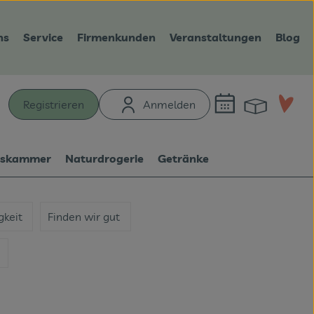
ns
Service
Firmenkunden
Veranstaltungen
Blog
Warenk
L
Registrieren
Anmelden
hen
tskammer
Naturdrogerie
Getränke
gkeit
Finden wir gut