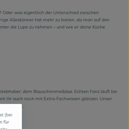
t? Oder was eigentlich der Unterschied zwischen
emige Alleskönner hat mehr zu bieten, als man auf den
 unter die Lupe zu nehmen – und wie er deine Küche
iebhaber: dem Blauschimmelkäse. Echten Fans läuft bei
t ihr auch noch mit Extra-Fachwissen glänzen. Unser
mengefasst.
st (bei
n für