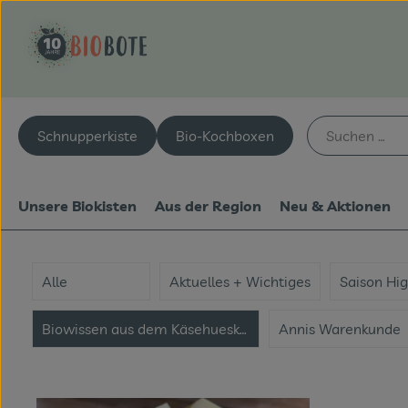
Schnupperkiste
Bio-Kochboxen
Unsere Biokisten
Aus der Region
Neu & Aktionen
Alle
Aktuelles + Wichtiges
Saison Hig
Biowissen aus dem Käsehuesken
Annis Warenkunde