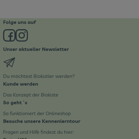
Folge uns auf
Externer Link zu https://www.facebook.com/derBiobote/
Externer Link zu https://www.instagram.com/biob
Unser aktueller Newsletter
Externer Link zu https://biobote.de/mailvorlage/newsle
Du möchtest Biokistler werden?
Kunde werden
Das Konzept der Biokiste
So geht´s
So funktioniert der Onlineshop
Besuche unsere Kennenlerntour
Fragen und Hilfe findest du hier: