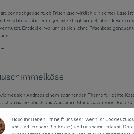
arüber nachgedacht, ob Frischkäse wirklich ein echter Käse is
nd Frischkäsezubereitungen ist? Klingt simpel, aber dieser cr
k vermutet. Entdecke, warum es sich lohnt, Frischkäse genauer
kann!
n →
lauschimmelkäse
widmet sich Andreas einem spannenden Thema für echte Käsel
 schon automatisch das Wasser im Mund zusammen. Bald könn
 Andreas hat euch alles was ihr darüber wissen müsst, zusam
Hallo ihr Lieben, ihr helft uns sehr, wenn ihr Cookies zulas
n →
uns sind es sogar Bio-Kekse!) und uns somit erlaubt, Date