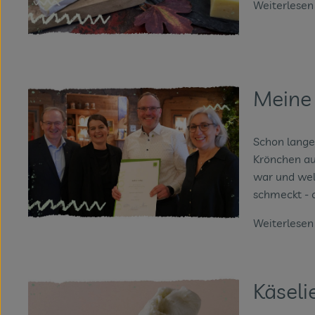
Weiterlese
Meine
Schon lange
Krönchen au
war und welc
schmeckt - o
Weiterlese
Käseli