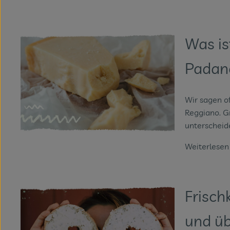
Was is
Padan
Wir sagen o
Reggiano. G
unterscheid
Weiterlese
Frisch
und üb