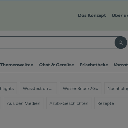
Das Konzept
Über u
Suc
Themenwelten
Obst & Gemüse
Frischetheke
Vorra
hlights
Wusstest du ...
WissenSnack2Go
Nachhalti
Aus den Medien
Azubi-Geschichten
Rezepte