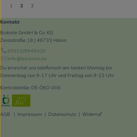
1
2
3
Kontakt
Biobote GmbH & Co. KG
Zeissstraße 18 | 49733 Haren
05932/9949020
info@biobote.de
Du erreichst uns telefonisch am besten Montag bis
Donnerstag von 9-17 Uhr und Freitag von 9-15 Uhr
Kontrollstelle: DE-ÖKO-006
Externer Link zu https://www.oekokiste.de/
AGB
|
Impressum
|
Datenschutz |
Widerruf