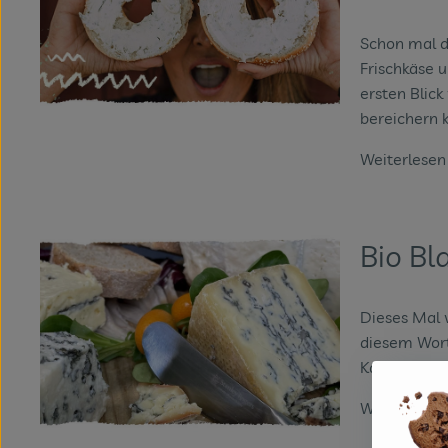
Schon mal d
Frischkäse u
ersten Blic
bereichern 
Weiterlese
Bio B
Dieses Mal 
diesem Wort
Käseexperte
Weiterlese