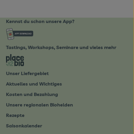
Kennst du schon unsere App?
ote_de/
Externer Link zu https://www.biobote-emsland
Tastings, Workshops, Seminare und vieles mehr
tter-0826.html
Externer Link zu https://place2bio.de/
Unser Liefergebiet
Aktuelles und Wichtiges
Kosten und Bezahlung
Unsere regionalen Biohelden
Rezepte
Saisonkalender