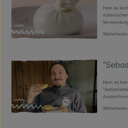
Hast du dich
italienische
Verwendungs
Weiterlese
"Sebas
Nein, es han
"Sebastiankä
Auszeichnung
Weiterlese