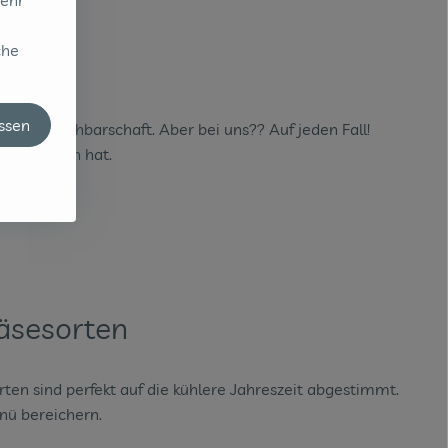
sehr
che
assen
 ihrer Nachbarschaft. Aber bei uns?? Auf jeden Fall!
h zu bieten hat.
käsesorten
ten sind perfekt auf die kühlere Jahreszeit abgestimmt.
nü bereichern.