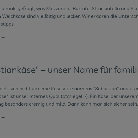
 jemals gefragt, was Mozzarella, Burrata, Stracciatella und S
n Weichkäse sind vielfältig und lecker. Wir erklären die Unter
tipps.
n →
tiankäse" – unser Name für famil
delt sich nicht um eine Käsesorte namens "Sebastian" und es ist
se" ist unser internes Qualitätssiegel ;-). Ein Käse, der unser
 besonders cremig und mild. Dann kann man sich sicher sein, d
n →