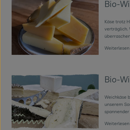
Bio-W
Käse trotz 
verträglich.
überraschend
Weiterlese
Bio-W
Weichkäse be
unserem Sor
spannender 
Weiterlese