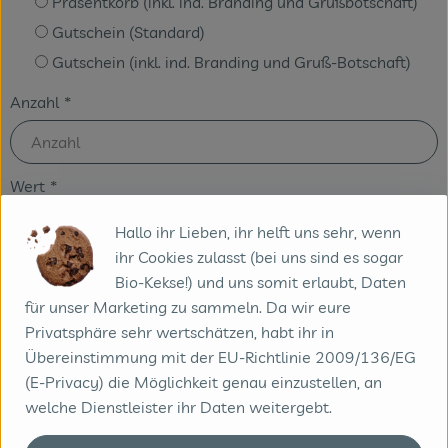
Präsentkorb (inkl. ind. Branding und Grußbotschaft)
Gutschein (Standard)
Gutschein (inkl. ind. Branding und Gruß-Botschaft)
Anzahl
*
Wert
*
Hallo ihr Lieben, ihr helft uns sehr, wenn
ihr Cookies zulasst (bei uns sind es sogar
Lieferadresse
*
Bio-Kekse!) und uns somit erlaubt, Daten
für unser Marketing zu sammeln. Da wir eure
Privatsphäre sehr wertschätzen, habt ihr in
Übereinstimmung mit der EU-Richtlinie 2009/136/EG
(E-Privacy) die Möglichkeit genau einzustellen, an
welche Dienstleister ihr Daten weitergebt.
Ansprechpartner
*