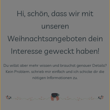
Themenwelten
Hi, schön, dass wir mit
Obst & Gemüse
unseren
Frischetheke
Weihnachtsangeboten dein
Vorratskammer
Naturdrogerie
Interesse geweckt haben!
Getränke
Du willst aber mehr wissen und brauchst genauer Details?
Kein Problem. schrieb mir einfach und ich schicke dir die
Das Konzept
nötigen Informationen zu.
Über uns
Service
Firmenkunden