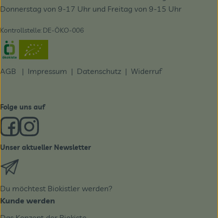
Donnerstag von 9-17 Uhr und Freitag von 9-15 Uhr
Kontrollstelle: DE-ÖKO-006
Externer Link zu https://www.oekokiste.de/
AGB
|
Impressum
|
Datenschutz |
Widerruf
Folge uns auf
Externer Link zu https://www.facebook.com/derBiobote/
Externer Link zu https://www.instagram.com/biobo
Unser aktueller Newsletter
Externer Link zu https://biobote.de/mailvorlage/newslet
Du möchtest Biokistler werden?
Kunde werden
Das Konzept der Biokiste