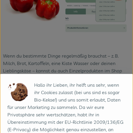
Wenn du bestimmte Dinge regelmäßig brauchst – z. B.
Milch, Brot, Kartoffeln, eine Kiste Wasser oder deinen
Lieblingskäse – kannst du auch Einzelprodukten im Shop
eine regelmäßige Lieferung hinterlegen.
Hallo ihr Lieben, ihr helft uns sehr, wenn
Du bestimmst den Turnus, wir liefern automatisch mit – so
ihr Cookies zulasst (bei uns sind es sogar
musst du nicht jede Woche neu überlegen.
Bio-Kekse!) und uns somit erlaubt, Daten
für unser Marketing zu sammeln. Da wir eure
Das geht ganz einfach über dein Kundenkonto:
Privatsphäre sehr wertschätzen, habt ihr in
Produkte markieren, Rhythmus wählen, speichern – fertig.
Übereinstimmung mit der EU-Richtlinie 2009/136/EG
(E-Privacy) die Möglichkeit genau einzustellen, an
Das Einzige, was du beachten musst: