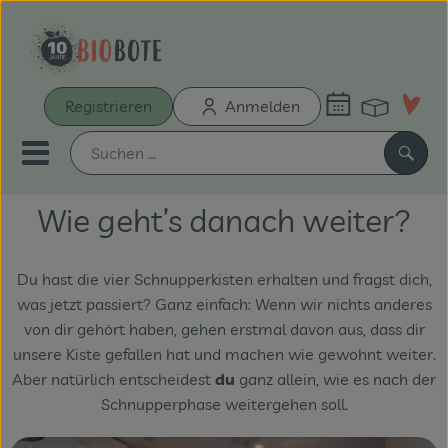
Warenk
Registrieren
Anmelden
Link
Mobiles Menu öffnen oder sch
Such
Wie geht’s danach weiter?
Schnupperkiste
Du hast die vier Schnupperkisten erhalten und fragst dich,
Bio-Kochboxen
was jetzt passiert? Ganz einfach: Wenn wir nichts anderes
von dir gehört haben, gehen erstmal davon aus, dass dir
Unsere Biokisten
unsere Kiste gefallen hat und machen wie gewohnt weiter.
Aus der Region
Aber natürlich entscheidest
du
ganz allein, wie es nach der
Schnupperphase weitergehen soll.
Neu & Aktionen