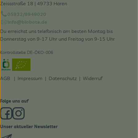
Zeissstraße 18 | 49733 Haren
05932/9949020
info@biobote.de
Du erreichst uns telefonisch am besten Montag bis
Donnerstag von 9-17 Uhr und Freitag von 9-15 Uhr
Kontrollstelle: DE-ÖKO-006
Externer Link zu https://www.oekokiste.de/
AGB
|
Impressum
|
Datenschutz |
Widerruf
Folge uns auf
Externer Link zu https://www.facebook.com/derBiobote/
Externer Link zu https://www.instagram.com/biobo
Unser aktueller Newsletter
Externer Link zu https://biobote.de/mailvorlage/newslet