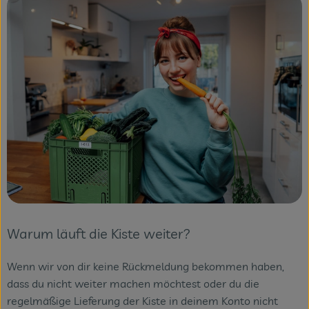
Themenwelten
Obst & Gemüse
Frischetheke
Vorratskammer
Naturdrogerie
Getränke
Das Konzept
Warum läuft die Kiste weiter?
Über uns
Wenn wir von dir keine Rückmeldung bekommen haben,
Service
dass du nicht weiter machen möchtest oder du die
regelmäßige Lieferung der Kiste in deinem Konto nicht
Firmenkunden