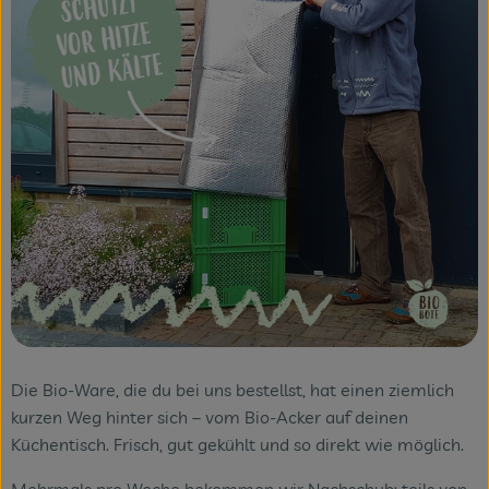
Themenwelten
Obst & Gemüse
Frischetheke
Vorratskammer
Naturdrogerie
Getränke
Das Konzept
Über uns
Die Bio-Ware, die du bei uns bestellst, hat einen ziemlich
kurzen Weg hinter sich – vom Bio-Acker auf deinen
Service
Küchentisch. Frisch, gut gekühlt und so direkt wie möglich.
Firmenkunden