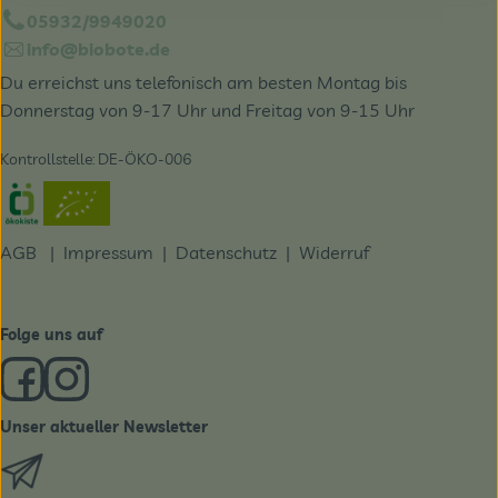
05932/9949020
info@biobote.de
Du erreichst uns telefonisch am besten Montag bis
Donnerstag von 9-17 Uhr und Freitag von 9-15 Uhr
Kontrollstelle: DE-ÖKO-006
Externer Link zu https://www.oekokiste.de/
AGB
|
Impressum
|
Datenschutz |
Widerruf
Folge uns auf
Externer Link zu https://www.facebook.com/derBiobote/
Externer Link zu https://www.instagram.com/biobo
Unser aktueller Newsletter
Externer Link zu https://biobote.de/mailvorlage/newslet