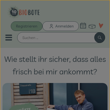
Warenk
Registrieren
Anmelden
Link
Mobiles Menu öffnen oder sch
Such
Wie stellt ihr sicher, dass alles
Schnupperkiste
Bio-Kochboxen
frisch bei mir ankommt?
Unsere Biokisten
Aus der Region
Neu & Aktionen