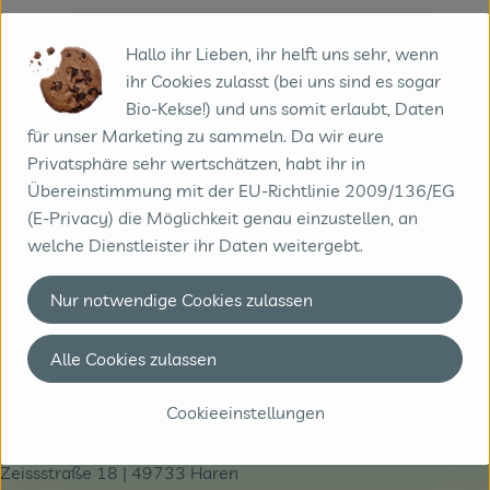
Unsere Lieferfahrzeuge sind natürlich gekühlt.
Hallo ihr Lieben, ihr helft uns sehr, wenn
Tiefkühlware verpacken wir in speziellen Thermo-
ihr Cookies zulasst (bei uns sind es sogar
Boxen mit Kühlakkus – so bleibt alles bis zur Haustür
Bio-Kekse!) und uns somit erlaubt, Daten
tiefgekühlt. Obst und Gemüse schützen wir mit
für unser Marketing zu sammeln. Da wir eure
braunem Einlegepapier – gegen Sonne, Regen und
Privatsphäre sehr wertschätzen, habt ihr in
neugierige Tiernasen.
Übereinstimmung mit der EU-Richtlinie 2009/136/EG
Falls du mal nicht zuhause bist, stellen wir deine Lieferung
(E-Privacy) die Möglichkeit genau einzustellen, an
wie besprochen an deinem Wunschort ab – gerne
welche Dienstleister ihr Daten weitergebt.
geschützt und im Schatten. Und damit’s auch danach frisch
bleibt, findest du in unserem Shop Iso-Abdeckhauben für
Nur notwendige Cookies zulassen
bis zu drei grüne Kisten. Du kannst aber auch deine eigenen
Kühlboxen oder Abdeckungen nutzen – Hauptsache, deine
Alle Cookies zulassen
Bio-Schätze bleiben gut versorgt.
Kontakt
Cookieeinstellungen
Biobote GmbH & Co. KG
Zeissstraße 18 | 49733 Haren