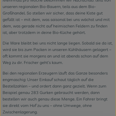
Mehrmals pro Woche bekommen wir Nachschub: teils von
unseren regionalen Bio-Bauern, teils aus dem Bio-
Veranstaltungen
Großhandel. So stellen wir sicher, dass deine Kiste gut
gefüllt ist – mit dem, was saisonal bei uns wächst und mit
Blog
dem, was gerade nicht auf heimischen Feldern zu finden
ist, aber trotzdem in deine Bio-Küche gehört.
Die Ware bleibt bei uns nicht lange liegen. Sobald sie da ist,
wird sie bis zum Packen in unseren Kühlhäusern gelagert –
oft kommt sie morgens an und ist abends schon auf dem
Weg zu dir. Frischer geht’s kaum.
Bei den regionalen Erzeugern läuft das Ganze besonders
engmaschig: Unser Einkauf schaut täglich auf die
Bestellzahlen – und ordert dann ganz gezielt. Wenn zum
Beispiel genau 283 Gurken gebraucht werden, dann
bestellen wir auch genau diese Menge. Ein Fahrer bringt
sie direkt vom Hof zu uns – ohne Umwege, ohne
Zwischenlagerung.