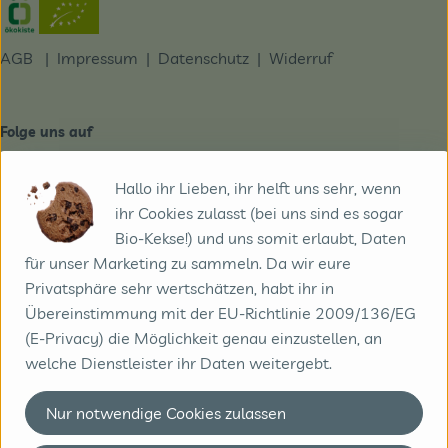
Externer Link zu https://www.oekokiste.de/
Themenwelten
AGB
|
Impressum
|
Datenschutz |
Widerruf
Obst & Gemüse
Frischetheke
Folge uns auf
Vorratskammer
Externer Link zu https://www.facebook.com/derBiobote/
Externer Link zu https://www.instagram.com/biobo
Hallo ihr Lieben, ihr helft uns sehr, wenn
Naturdrogerie
ihr Cookies zulasst (bei uns sind es sogar
Unser aktueller Newsletter
Getränke
Bio-Kekse!) und uns somit erlaubt, Daten
Externer Link zu https://biobote.de/mailvorlage/newslet
für unser Marketing zu sammeln. Da wir eure
Privatsphäre sehr wertschätzen, habt ihr in
Du möchtest Biokistler werden?
Das Konzept
Übereinstimmung mit der EU-Richtlinie 2009/136/EG
Kunde werden
(E-Privacy) die Möglichkeit genau einzustellen, an
Über uns
Das Konzept der Biokiste
welche Dienstleister ihr Daten weitergebt.
So geht´s
Service
Nur notwendige Cookies zulassen
So funktioniert der Onlineshop
Firmenkunden
Besuche unsere Kennenlerntour