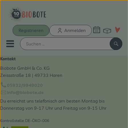
Warenk
Registrieren
Anmelden
Link
Mobiles Menu öffnen oder sch
Such
Kontakt
Schnupperkiste
Biobote GmbH & Co. KG
Zeissstraße 18 | 49733 Haren
Bio-Kochboxen
05932/9949020
info@biobote.de
Unsere Biokisten
Du erreichst uns telefonisch am besten Montag bis
Aus der Region
Donnerstag von 9-17 Uhr und Freitag von 9-15 Uhr
Neu & Aktionen
Kontrollstelle: DE-ÖKO-006