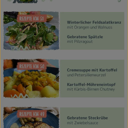
Themenwelten
Obst & Gemüse
Frischetheke
Vorratskammer
Naturdrogerie
Getränke
Das Konzept
Über uns
Service
Firmenkunden