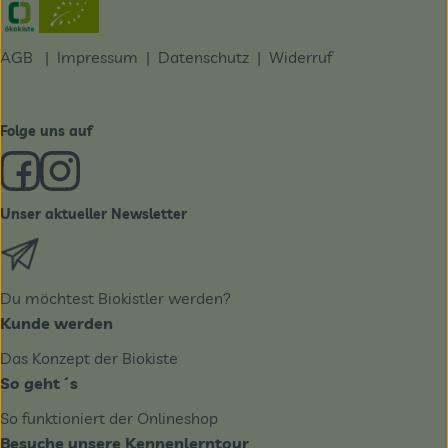
Externer Link zu https://www.oekokiste.de/
AGB
|
Impressum
|
Datenschutz |
Widerruf
Folge uns auf
Externer Link zu https://www.facebook.com/derBiobote/
Externer Link zu https://www.instagram.com/biobo
Unser aktueller Newsletter
Externer Link zu https://biobote.de/mailvorlage/newslet
Du möchtest Biokistler werden?
Kunde werden
Das Konzept der Biokiste
So geht´s
So funktioniert der Onlineshop
Besuche unsere Kennenlerntour