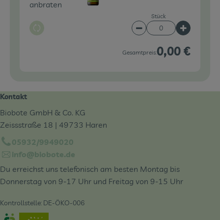
anbraten
Stück
Auswahl ändern
Artikelanzahl verringe
Artikelanz
0,00 €
Gesamtpreis:
Kontakt
Biobote GmbH & Co. KG
Zeissstraße 18 | 49733 Haren
05932/9949020
info@biobote.de
Du erreichst uns telefonisch am besten Montag bis
Donnerstag von 9-17 Uhr und Freitag von 9-15 Uhr
Kontrollstelle: DE-ÖKO-006
Externer Link zu https://www.oekokiste.de/