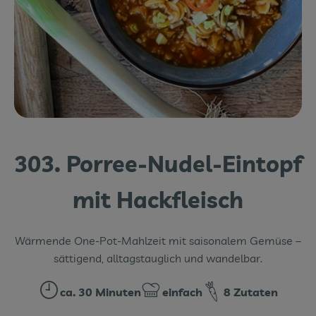
Themenwelten
Obst & Gemüse
Frischetheke
Vorratskammer
Naturdrogerie
303. Porree-Nudel-Eintopf
Getränke
mit Hackfleisch
Das Konzept
Wärmende One-Pot-Mahlzeit mit saisonalem Gemüse –
Über uns
sättigend, alltagstauglich und wandelbar.
Service
ca. 30 Minuten
einfach
8 Zutaten
Zubreitungszeit:
Schwierigkeit:
Firmenkunden