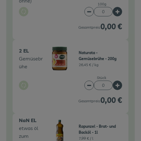
ohne)
100g
Auswahl ändern
Artikelanzahl verringe
Artikelanz
0,00 €
Gesamtpreis:
2 EL
Naturata -
Gemüsebr
Gemüsebrühe - 200g
26,45 € /
kg
ühe
Stück
Auswahl ändern
Artikelanzahl verringe
Artikelanz
0,00 €
Gesamtpreis:
NaN EL
Rapunzel - Brat- und
etwas öl
Backöl - 1l
zum
7,99 € /
l