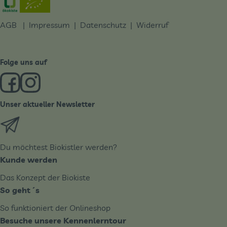
AGB
|
Impressum
|
Datenschutz |
Widerruf
Folge uns auf
Externer Link zu https://www.facebook.com/derBiobote/
Externer Link zu https://www.instagram.com/biobo
Unser aktueller Newsletter
Externer Link zu https://biobote.de/mailvorlage/newslet
Du möchtest Biokistler werden?
Kunde werden
Das Konzept der Biokiste
So geht´s
So funktioniert der Onlineshop
Besuche unsere Kennenlerntour