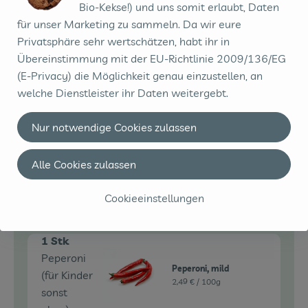
Bio-Kekse!) und uns somit erlaubt, Daten
für unser Marketing zu sammeln. Da wir eure
200 g
byodo - Tomatenmark
Privatsphäre sehr wertschätzen, habt ihr in
Tomaten
in der Tube - 200g
Übereinstimmung mit der EU-Richtlinie 2009/136/EG
13,95 € /
kg
mark
(E-Privacy) die Möglichkeit genau einzustellen, an
Stück
welche Dienstleister ihr Daten weitergebt.
Auswahl ändern
Artikelanzahl verringe
Artikelanz
Nur notwendige Cookies zulassen
2,79 €
Gesamtpreis:
Alle Cookies zulassen
Cookieeinstellungen
Du hast sicher:
1 Stk
Peperoni
Peperoni, mild
(für Kinder
2,49 € /
100g
sonst