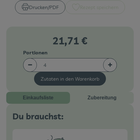
Drucken​/​PDF
Rezept speichern
Veranstaltungen
Blog
21,71 €
Portionen
Portionen verringern (aktuell 4 Portionen ausgew
Portionen erh
Zutaten in den Warenkorb
Einkaufsliste
Zubereitung
Du brauchst: