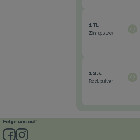
1 TL
Aus
Zimtpulver
1 Stk
Aus
Backpulver
Folge uns auf
Externer Link zu https://www.facebook.com/derBiobote/
Externer Link zu https://www.instagram.com/biob