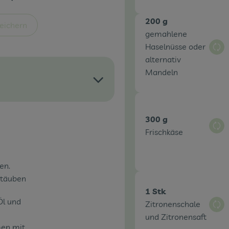
200 g
eichern
gemahlene
Haselnüsse oder
Aus
alternativ
Mandeln
300 g
Aus
Frischkäse
en.
stäuben
1 Stk
Öl und
Zitronenschale
Aus
und Zitronensaft
men mit