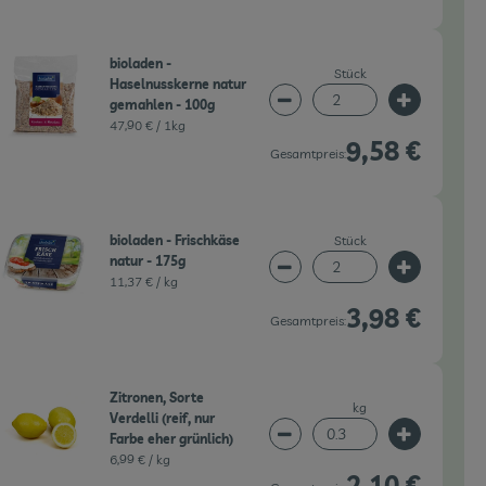
bioladen -
Stück
Haselnusskerne natur
gemahlen - 100g
wahl ändern
Artikelanzahl verringern 
Artikelanz
47,90 € /
1kg
9,58 €
Gesamtpreis:
Stück
bioladen - Frischkäse
natur - 175g
wahl ändern
Artikelanzahl verringern 
Artikelanz
11,37 € /
kg
3,98 €
Gesamtpreis:
Zitronen, Sorte
kg
Verdelli (reif, nur
Farbe eher grünlich)
wahl ändern
Artikelanzahl verringern 
Artikelanz
6,99 € /
kg
2,10 €