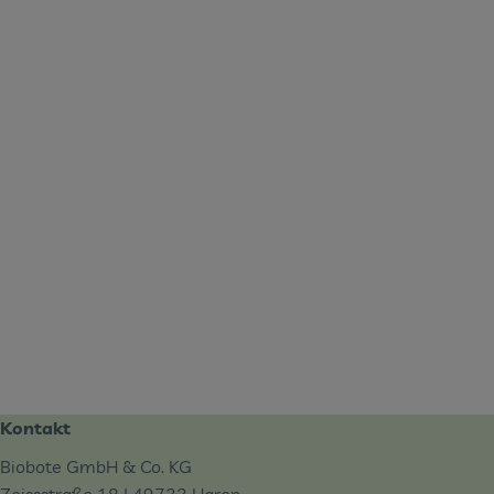
Kontakt
Biobote GmbH & Co. KG
Zeissstraße 18 | 49733 Haren