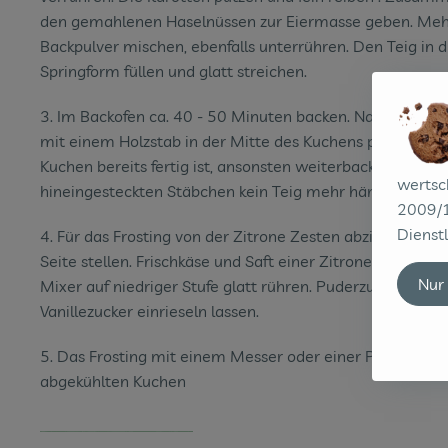
den gemahlenen Haselnüssen zur Eiermasse geben. Meh
Backpulver mischen, ebenfalls unterrühren. Den Teig in d
Springform füllen und glatt streichen.
3. Im Backofen ca. 40 - 50 Minuten backen. Nach 40 Mi
mit einem Holzstab in der Mitte des Kuchens prüfen, ob 
Kuchen bereits fertig ist, ansonsten weiterbacken, bis am
wertsc
hineingesteckten Stäbchen kein Teig mehr hängen bleibt
2009/1
Dienstl
4. Für das Frosting von der Zitrone Zesten abziehen und 
Seite stellen. Frischkäse und Saft einer Zitronenhälfte m
Nur
Mixer auf niedriger Stufe glatt rühren. Puderzucker und
Vanillezucker einrieseln lassen.
5. Das Frosting mit einem Messer oder einer Palette auf
abgekühlten Kuchen