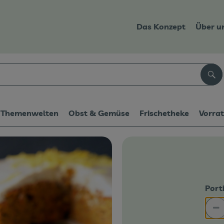
Das Konzept
Über u
Suc
Themenwelten
Obst & Gemüse
Frischetheke
Vorra
Port
Po