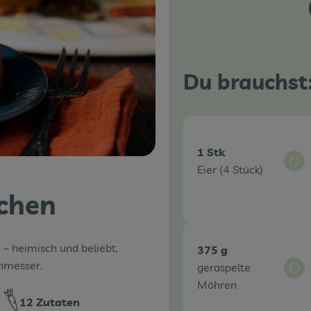
Du brauchst
1 Stk
Aus
Eier (4 Stück)
chen
– heimisch und beliebt.
375 g
hmesser.
geraspelte
Aus
Möhren
12 Zutaten
it: