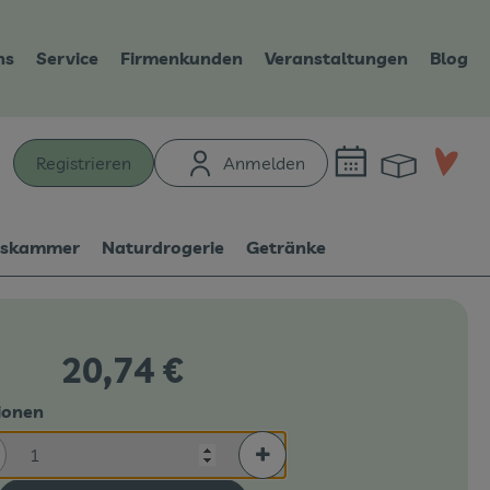
ns
Service
Firmenkunden
Veranstaltungen
Blog
Warenk
L
Registrieren
Anmelden
hen
tskammer
Naturdrogerie
Getränke
20,74 €
ionen
rtionen verringern (aktuell 1 Portionen ausgewählt)
Portionen erhöhen (aktuell 1