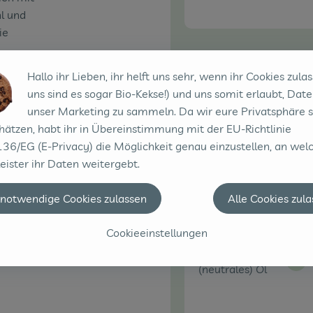
l und
ie
Du hast sich
Hallo ihr Lieben, ihr helft uns sehr, wenn ihr Cookies zulas
nuten
uns sind es sogar Bio-Kekse!) und uns somit erlaubt, Date
der
unser Marketing zu sammeln. Da wir eure Privatsphäre 
hätzen, habt ihr in Übereinstimmung mit der EU-Richtlinie
.
250 g
36/EG (E-Privacy) die Möglichkeit genau einzustellen, an wel
Aus
Zucker
eister ihr Daten weitergebt.
zur
it dem
 notwendige Cookies zulassen
Alle Cookies zul
Cookieeinstellungen
 den
250 g
Aus
(neutrales) Öl