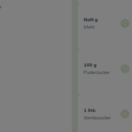
r
NaN g
Aus
Mehl
100 g
Aus
Puderzucker
1 Stk
Aus
Vanillezucker