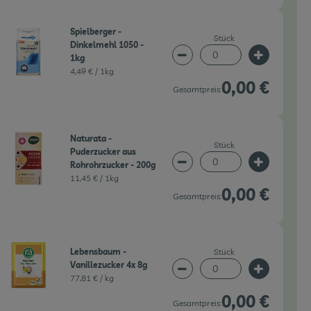
Spielberger -
Stück
Dinkelmehl 1050 -
1kg
wahl ändern
Artikelanzahl verringern 
Artikelanz
4,49 € /
1kg
0,00 €
Gesamtpreis:
Naturata -
Stück
Puderzucker aus
Rohrohrzucker - 200g
wahl ändern
Artikelanzahl verringern 
Artikelanz
11,45 € /
1kg
0,00 €
Gesamtpreis:
Stück
Lebensbaum -
Vanillezucker 4x 8g
wahl ändern
Artikelanzahl verringern 
Artikelanz
77,81 € /
kg
0,00 €
Gesamtpreis: