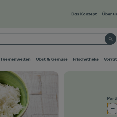
Das Konzept
Über u
Suc
Themenwelten
Obst & Gemüse
Frischetheke
Vorra
Port
Po