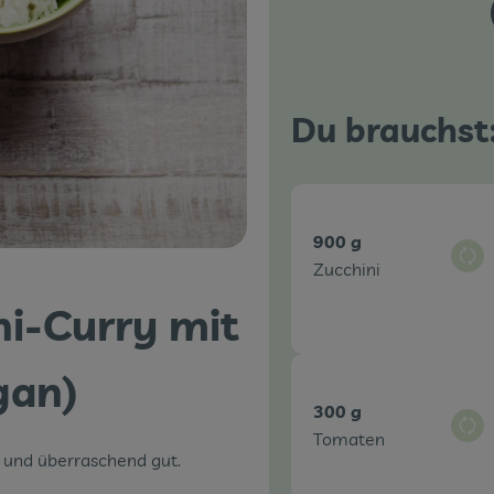
Du brauchst
900 g
Aus
Zucchini
ni-Curry mit
gan)
300 g
Aus
Tomaten
g und überraschend gut.