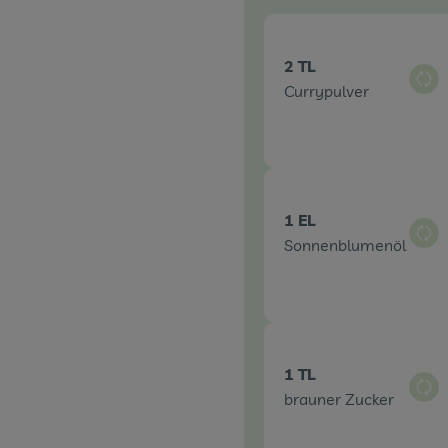
2 TL
Aus
Currypulver
1 EL
Aus
Sonnenblumenöl
1 TL
Aus
brauner Zucker