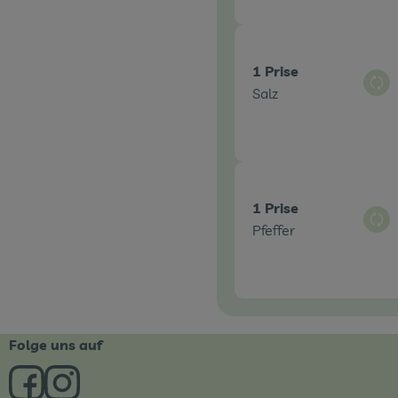
1 Prise
Aus
Salz
1 Prise
Aus
Pfeffer
Folge uns auf
Externer Link zu https://www.facebook.com/derBiobote/
Externer Link zu https://www.instagram.com/biob