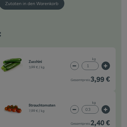
Zutaten in den Warenkorb
:
kg
Zucchini
3,99 € /
kg
wahl ändern
Artikelanzahl verringern 
Artikelanz
3,99 €
Gesamtpreis:
kg
Strauchtomaten
7,99 € /
kg
wahl ändern
Artikelanzahl verringern 
Artikelanz
2,40 €
Gesamtpreis: