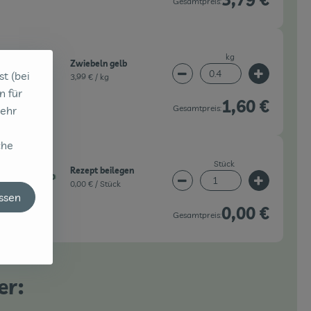
Gesamtpreis:
kg
Zwiebeln gelb
st (bei
3,99 € /
kg
wahl ändern
Artikelanzahl verringern 
Artikelanz
n für
1,60 €
Gesamtpreis:
sehr
che
Stück
Rezept beilegen
0,00 € /
Stück
wahl ändern
Artikelanzahl verringern 
Artikelanz
assen
0,00 €
Gesamtpreis:
er: