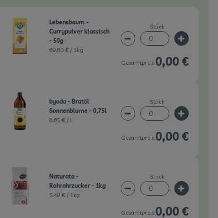
Lebensbaum -
Stück
Currypulver klassisch
- 50g
wahl ändern
Artikelanzahl verringern 
Artikelanz
69,80 € /
1kg
0,00 €
Gesamtpreis:
Stück
byodo - Bratöl
Sonnenblume - 0,75l
wahl ändern
Artikelanzahl verringern 
Artikelanz
8,65 € /
l
0,00 €
Gesamtpreis:
Stück
Naturata -
Rohrohrzucker - 1kg
wahl ändern
Artikelanzahl verringern 
Artikelanz
5,49 € /
1kg
0,00 €
Gesamtpreis: