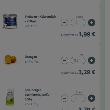
Stück
bioladen - Kokosmilch
- 200ml
wahl ändern
Artikelanzahl verringern 
Artikelanz
9,95 € /
l
1,99 €
Gesamtpreis:
kg
Orangen
5,49 € /
kg
wahl ändern
Artikelanzahl verringern 
Artikelanz
3,29 €
Gesamtpreis:
Spielberger -
Stück
Jasminreis, weiß -
500g
wahl ändern
Artikelanzahl verringern 
Artikelanz
7,58 € /
kg
3,79 €