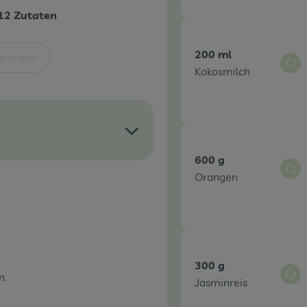
12 Zutaten
200 ml
eichern
Aus
Kokosmilch
600 g
Aus
Orangen
300 g
n.
Aus
Jasminreis