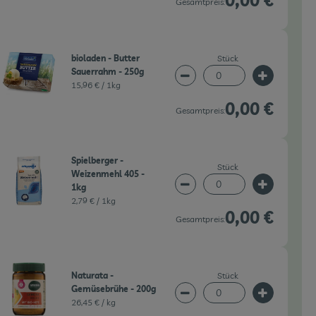
Gesamtpreis:
Stück
bioladen - Butter
Sauerrahm - 250g
wahl ändern
Artikelanzahl verringern 
Artikelanz
15,96 € /
1kg
0,00 €
Gesamtpreis:
Spielberger -
Stück
Weizenmehl 405 -
1kg
wahl ändern
Artikelanzahl verringern 
Artikelanz
2,79 € /
1kg
0,00 €
Gesamtpreis:
Stück
Naturata -
Gemüsebrühe - 200g
wahl ändern
Artikelanzahl verringern 
Artikelanz
26,45 € /
kg