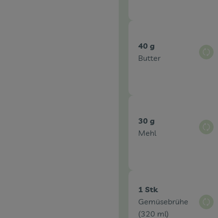
40 g
Aus
Butter
30 g
Aus
Mehl
1 Stk
Gemüsebrühe
Aus
(320 ml)