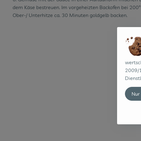
dem Käse bestreuen. Im vorgeheizten Backofen bei 200
Ober-/ Unterhitze ca. 30 Minuten goldgelb backen.
wertsc
2009/1
Dienstl
Nur