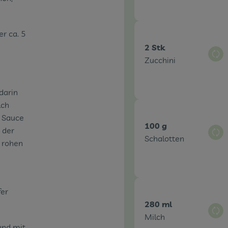
r ca. 5
2 Stk
Aus
Zucchini
darin
lch
e Sauce
100 g
 der
Aus
Schalotten
 rohen
fer
280 ml
Aus
Milch
und mit