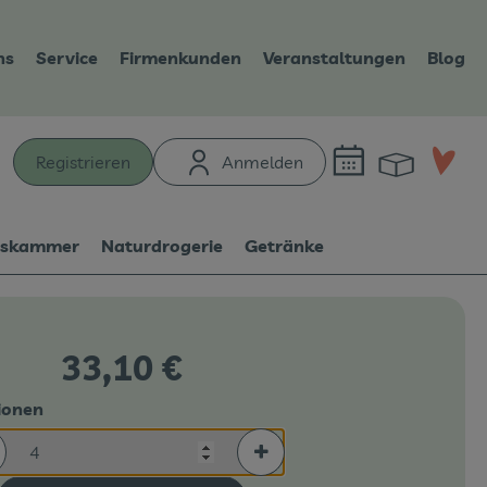
ns
Service
Firmenkunden
Veranstaltungen
Blog
Warenk
L
Registrieren
Anmelden
hen
tskammer
Naturdrogerie
Getränke
33,10 €
ionen
rtionen verringern (aktuell 4 Portionen ausgewählt)
Portionen erhöhen (aktuell 4