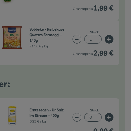
1,99 €
Gesamtpreis:
Söbbeke - Reibekäse
Stück
Quattro Formaggi -
140g
wahl ändern
Artikelanzahl verringern 
Artikelanz
21,36 € /
kg
2,99 €
Gesamtpreis:
er:
Stück
Erntesegen - Ur Salz
im Streuer - 400g
wahl ändern
Artikelanzahl verringern 
Artikelanz
6,23 € /
kg
0,00 €