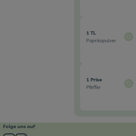
1 TL
Aus
Paprikapulver
1 Prise
Aus
Pfeffer
Folge uns auf