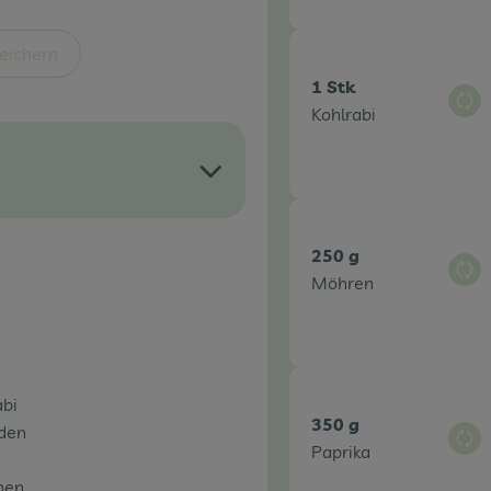
eichern
1 Stk
Aus
Kohlrabi
250 g
Aus
Möhren
abi
350 g
nden
Aus
Paprika
hen,