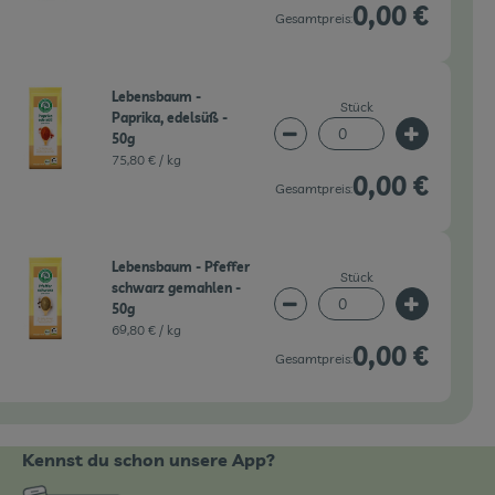
0,00 €
Gesamtpreis:
Lebensbaum -
Stück
Paprika, edelsüß -
50g
wahl ändern
Artikelanzahl verringern 
Artikelanz
75,80 € /
kg
0,00 €
Gesamtpreis:
Lebensbaum - Pfeffer
Stück
schwarz gemahlen -
50g
wahl ändern
Artikelanzahl verringern 
Artikelanz
69,80 € /
kg
0,00 €
Gesamtpreis:
Kennst du schon unsere App?