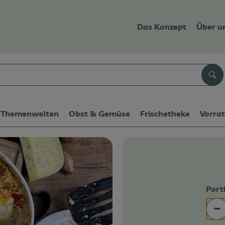
Das Konzept
Über u
Suc
Themenwelten
Obst & Gemüse
Frischetheke
Vorra
Port
Po