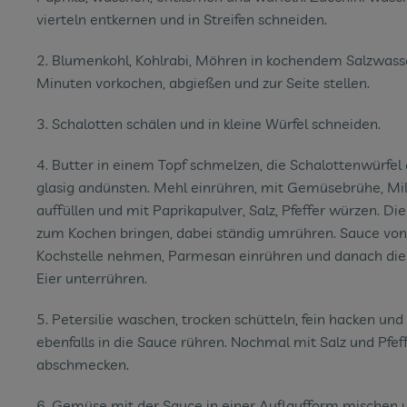
vierteln entkernen und in Streifen schneiden.
2. Blumenkohl, Kohlrabi, Möhren in kochendem Salzwasse
Minuten vorkochen, abgießen und zur Seite stellen.
3. Schalotten schälen und in kleine Würfel schneiden.
4. Butter in einem Topf schmelzen, die Schalottenwürfel 
glasig andünsten. Mehl einrühren, mit Gemüsebrühe, Mi
auffüllen und mit Paprikapulver, Salz, Pfeffer würzen. Di
zum Kochen bringen, dabei ständig umrühren. Sauce von
Kochstelle nehmen, Parmesan einrühren und danach die
Eier unterrühren.
5. Petersilie waschen, trocken schütteln, fein hacken und
ebenfalls in die Sauce rühren. Nochmal mit Salz und Pfef
abschmecken.
6. Gemüse mit der Sauce in einer Auflaufform mischen 