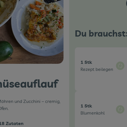
Du brauchst
1 Stk
Aus
Rezept beilegen
müseauflauf
Möhren und Zucchini – cremig,
1 Stk
fen.
Aus
Blumenkohl
18 Zutaten