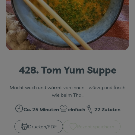
Themenwelten
Obst & Gemüse
Frischetheke
Vorratskammer
Naturdrogerie
428. Tom Yum Suppe
Getränke
Macht wach und wärmt von innen - würzig und frisch
Das Konzept
wie beim Thai.
Über uns
Ca. 25 Minuten
einfach
22 Zutaten
Zubreitungszeit:
Schwierigkeit:
Service
Drucken​/​PDF
Rezept speichern
Firmenkunden