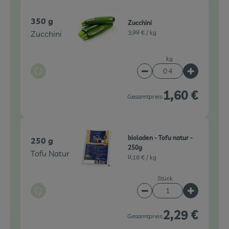
350 g
Zucchini
Zucchini
3,99 € /
kg
kg
Auswahl ändern
Artikelanzahl verringe
Artikelanz
1,60 €
Gesamtpreis:
bioladen - Tofu natur -
250 g
250g
Tofu Natur
9,16 € /
kg
Stück
Auswahl ändern
Artikelanzahl verringe
Artikelanz
2,29 €
Gesamtpreis: