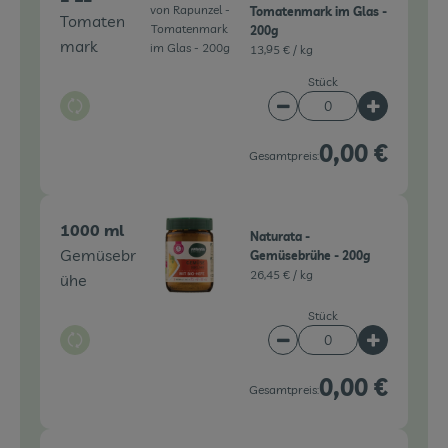
Tomatenmark im Glas -
Tomaten
200g
mark
13,95 € /
kg
Stück
Auswahl ändern
Artikelanzahl verringe
Artikelanz
0,00 €
Gesamtpreis:
1000 ml
Naturata -
Gemüsebr
Gemüsebrühe - 200g
26,45 € /
kg
ühe
Stück
Auswahl ändern
Artikelanzahl verringe
Artikelanz
0,00 €
Gesamtpreis: