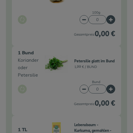
100g
Auswahl ändern
Artikelanzahl verringe
Artikelanz
0,00 €
Gesamtpreis:
1 Bund
Koriander
Petersilie glatt im Bund
oder
1,99 € /
BUND
Petersilie
Bund
Auswahl ändern
Artikelanzahl verringe
Artikelanz
0,00 €
Gesamtpreis:
Lebensbaum -
1 TL
Kurkuma, gemahlen -