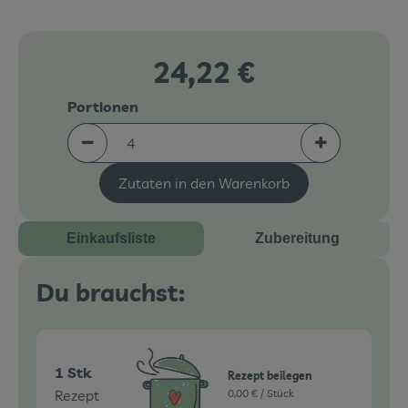
Veranstaltungen
24,22 €
Blog
Portionen
Portionen verringern (aktuell 4 Portionen ausgew
Portionen erh
Zutaten in den Warenkorb
Einkaufsliste
Zubereitung
Du brauchst:
1 Stk
Rezept beilegen
Rezept
0,00 € /
Stück