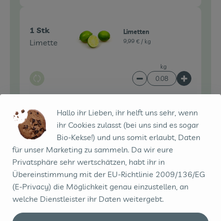
1 Stk
Limetten
Limette
9,99 € /
kg
kg
Auswahl ändern
Artikelanzahl verringe
Artikelanz
0,80 €
Gesamtpreis:
Hallo ihr Lieben, ihr helft uns sehr, wenn
ihr Cookies zulasst (bei uns sind es sogar
Bio-Kekse!) und uns somit erlaubt, Daten
Du hast sicher:
für unser Marketing zu sammeln. Da wir eure
Privatsphäre sehr wertschätzen, habt ihr in
Übereinstimmung mit der EU-Richtlinie 2009/136/EG
(E-Privacy) die Möglichkeit genau einzustellen, an
1 Stk
Peperoni, mild
welche Dienstleister ihr Daten weitergebt.
Peperoni
2,49 € /
100g