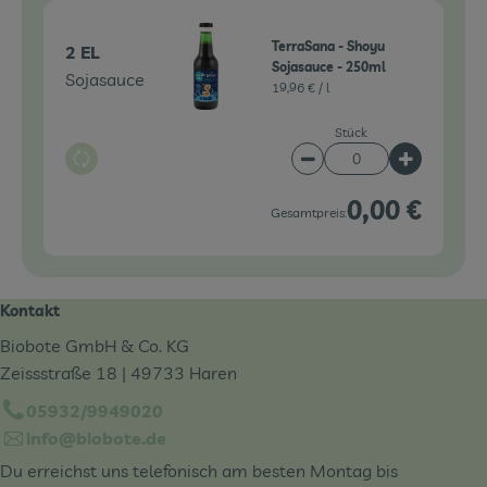
TerraSana - Shoyu
2 EL
Sojasauce - 250ml
Sojasauce
19,96 € /
l
Stück
Auswahl ändern
Artikelanzahl verringe
Artikelanz
0,00 €
Gesamtpreis:
Kontakt
Biobote GmbH & Co. KG
Zeissstraße 18 | 49733 Haren
05932/9949020
info@biobote.de
Du erreichst uns telefonisch am besten Montag bis