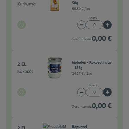
Kurkuma
50g
55,80 € /
kg
Stück
Auswahl ändern
Artikelanzahl verringe
Artikelanz
0,00 €
Gesamtpreis:
bioladen - Kokosöl nativ
2 EL
- 185g
Kokosöl
24,27 € /
1kg
Stück
Auswahl ändern
Artikelanzahl verringe
Artikelanz
0,00 €
Gesamtpreis:
Rapunzel -
2 EL