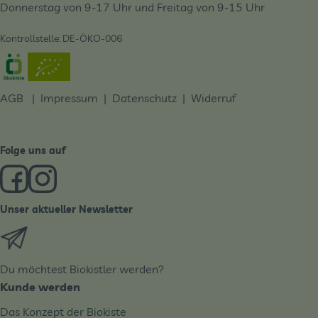
Donnerstag von 9-17 Uhr und Freitag von 9-15 Uhr
Kontrollstelle: DE-ÖKO-006
Externer Link zu https://www.oekokiste.de/
AGB
|
Impressum
|
Datenschutz |
Widerruf
Folge uns auf
Externer Link zu https://www.facebook.com/derBiobote/
Externer Link zu https://www.instagram.com/biobo
Unser aktueller Newsletter
Externer Link zu https://biobote.de/mailvorlage/newslet
Du möchtest Biokistler werden?
Kunde werden
Das Konzept der Biokiste