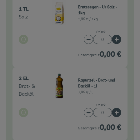
Erntesegen - Ur Salz -
1 TL
1kg
Salz
3,99 € /
1kg
Stück
Auswahl ändern
Artikelanzahl verringe
Artikelanz
0,00 €
Gesamtpreis:
2 EL
Rapunzel - Brat- und
Brat- &
Backöl - 1l
7,99 € /
l
Backöl
Stück
Auswahl ändern
Artikelanzahl verringe
Artikelanz
0,00 €
Gesamtpreis: