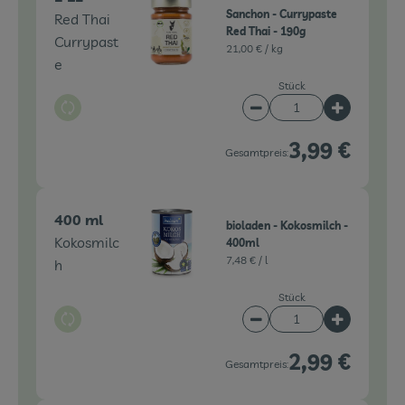
Sanchon - Currypaste
Red Thai
Red Thai - 190g
Currypast
21,00 € /
kg
e
Stück
Auswahl ändern
Artikelanzahl verringe
Artikelanz
3,99 €
Gesamtpreis:
400 ml
bioladen - Kokosmilch -
Kokosmilc
400ml
7,48 € /
l
h
Stück
Auswahl ändern
Artikelanzahl verringe
Artikelanz
2,99 €
Gesamtpreis: