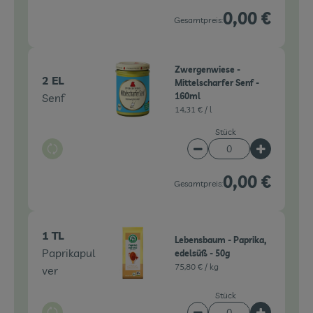
0,00 €
Gesamtpreis:
Zwergenwiese -
2 EL
Mittelscharfer Senf -
Senf
160ml
14,31 € /
l
Stück
Auswahl ändern
Artikelanzahl verringe
Artikelanz
0,00 €
Gesamtpreis:
1 TL
Lebensbaum - Paprika,
Paprikapul
edelsüß - 50g
75,80 € /
kg
ver
Stück