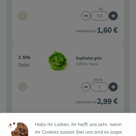
kg
Auswahl ändern
Artikelanzahl verringe
Artikelanz
1,60 €
Gesamtpreis:
1 Stk
Kopfsalat grün
Salat
2,99 € /
Stück
Stück
Auswahl ändern
Artikelanzahl verringe
Artikelanz
2,99 €
Gesamtpreis:
Hallo ihr Lieben, ihr helft uns sehr, wenn
Du hast sicher:
ihr Cookies zulasst (bei uns sind es sogar