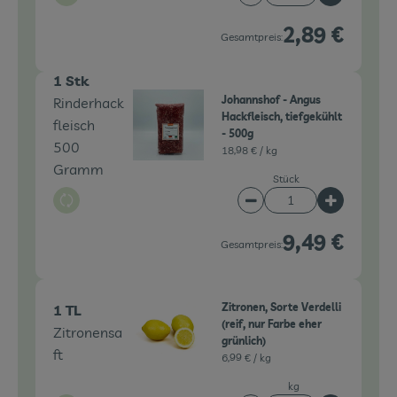
Artikelanzahl verringe
Artikelanz
2,89 €
Gesamtpreis:
1 Stk
Johannshof - Angus
Rinderhack
Hackfleisch, tiefgekühlt
fleisch
- 500g
500
18,98 € /
kg
Gramm
Stück
Auswahl ändern
Artikelanzahl verringe
Artikelanz
9,49 €
Gesamtpreis:
Zitronen, Sorte Verdelli
1 TL
(reif, nur Farbe eher
Zitronensa
grünlich)
ft
6,99 € /
kg
kg