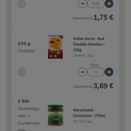
Auswahl ändern
Artikelanzahl verringe
Artikelanz
1,75 €
Gesamtpreis:
Vallée Verte - Red
150 g
Cheddar Scheiben -
Cheddar
150g
24,60 € /
1kg
Stück
Auswahl ändern
Artikelanzahl verringe
Artikelanz
3,69 €
Gesamtpreis:
1 Stk
Gewürzgu
Marschland -
rken +
Cornichons - 370ml
25,74 € /
kg
Gurkenwa
sser