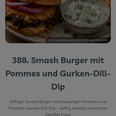
Themenwelten
Obst & Gemüse
Frischetheke
Vorratskammer
© Dieses Bild wurde mit Hilfe von KI erstellt.
Naturdrogerie
388. Smash Burger mit
Getränke
Pommes und Gurken-Dill-
Das Konzept
Dip
Über uns
Saftiger Smash Burger mit knusprigen Pommes und
Service
frischem Gurken-Dill-Dip – deftig, knackig und echtes
Comfort Food.
Firmenkunden