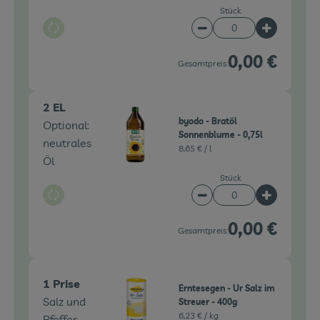
Stück
Auswahl ändern
Artikelanzahl verringe
Artikelanz
0,00 €
Gesamtpreis:
2 EL
byodo - Bratöl
Optional:
Sonnenblume - 0,75l
neutrales
8,65 € /
l
Öl
Stück
Auswahl ändern
Artikelanzahl verringe
Artikelanz
0,00 €
Gesamtpreis:
1 Prise
Erntesegen - Ur Salz im
Salz und
Streuer - 400g
6,23 € /
kg
Pfeffer