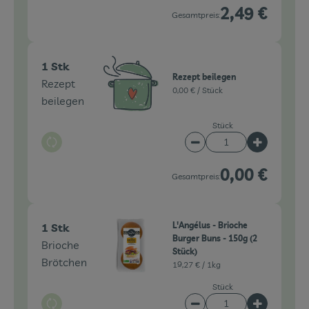
2,49 €
Gesamtpreis:
1 Stk
Rezept beilegen
Rezept
0,00 € /
Stück
beilegen
Stück
Auswahl ändern
Artikelanzahl verringe
Artikelanz
0,00 €
Gesamtpreis:
L'Angélus - Brioche
1 Stk
Burger Buns - 150g (2
Brioche
Stück)
Brötchen
19,27 € /
1kg
Stück
Auswahl ändern