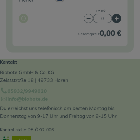
Stück
Auswahl ändern
Artikelanzahl verringe
Artikelanz
0,00 €
Gesamtpreis:
Kontakt
Biobote GmbH & Co. KG
Zeissstraße 18 | 49733 Haren
05932/9949020
info@biobote.de
Du erreichst uns telefonisch am besten Montag bis
Donnerstag von 9-17 Uhr und Freitag von 9-15 Uhr
Kontrollstelle: DE-ÖKO-006
Externer Link zu https://www.oekokiste.de/