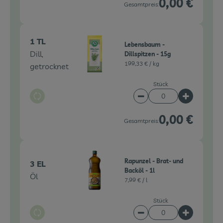
0,00 €
Gesamtpreis:
1 TL
Lebensbaum -
Dill,
Dillspitzen - 15g
199,33 € /
kg
getrocknet
Stück
Auswahl ändern
Artikelanzahl verringe
Artikelanz
0,00 €
Gesamtpreis:
Rapunzel - Brat- und
3 EL
Backöl - 1l
Öl
7,99 € /
l
Stück
Auswahl ändern
Artikelanzahl verringe
Artikelanz