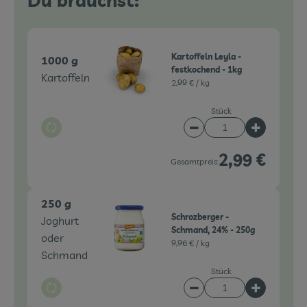
Du brauchst:
Kartoffeln Leyla -
1000 g
festkochend - 1kg
Kartoffeln
2,99 € /
kg
Stück
Auswahl ändern
Artikelanzahl verringe
Artikelanz
2,99 €
Gesamtpreis:
250 g
Schrozberger -
Joghurt
Schmand, 24% - 250g
oder
9,96 € /
kg
Schmand
Stück
Auswahl ändern
Artikelanzahl verringe
Artikelanz