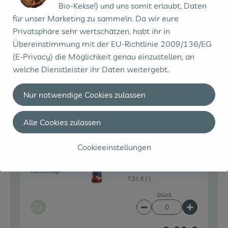
Bio-Kekse!) und uns somit erlaubt, Daten
für unser Marketing zu sammeln. Da wir eure
Privatsphäre sehr wertschätzen, habt ihr in
4 EL
Byodo - Delikatess
Übereinstimmung mit der EU-Richtlinie 2009/136/EG
Mayonnai
Mayonnaise - 250ml
15,96 € /
l
(E-Privacy) die Möglichkeit genau einzustellen, an
se
welche Dienstleister ihr Daten weitergebt.
Stück
Auswahl ändern
Artikelanzahl verringe
Artikelanz
Nur notwendige Cookies zulassen
0,00 €
Gesamtpreis:
Alle Cookies zulassen
Cookieeinstellungen
bioladen -
2 EL
Tomatenketchup -
Ketchup
450ml
7,31 € /
l
Stück
Auswahl ändern
Artikelanzahl verringe
Artikelanz