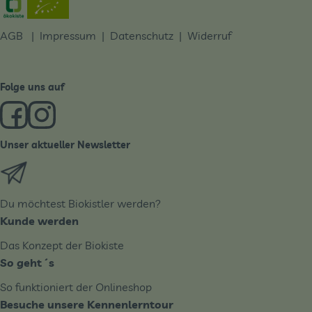
AGB
|
Impressum
|
Datenschutz |
Widerruf
Folge uns auf
Externer Link zu https://www.facebook.com/derBiobote/
Externer Link zu https://www.instagram.com/biobo
Unser aktueller Newsletter
Externer Link zu https://biobote.de/mailvorlage/newslet
Du möchtest Biokistler werden?
Kunde werden
Das Konzept der Biokiste
So geht´s
So funktioniert der Onlineshop
Besuche unsere Kennenlerntour