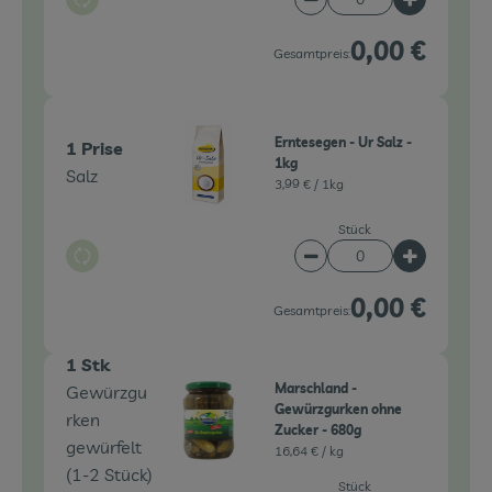
Auswahl ändern
Artikelanzahl verringe
Artikelanz
0,00 €
Gesamtpreis:
Erntesegen - Ur Salz -
1 Prise
1kg
Salz
3,99 € /
1kg
Stück
Auswahl ändern
Artikelanzahl verringe
Artikelanz
0,00 €
Gesamtpreis:
1 Stk
Marschland -
Gewürzgu
Gewürzgurken ohne
rken
Zucker - 680g
gewürfelt
16,64 € /
kg
(1-2 Stück)
Stück