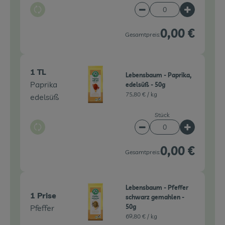
Auswahl ändern
Artikelanzahl verringe
Artikelanz
0,00 €
Gesamtpreis:
1 TL
Lebensbaum - Paprika,
Paprika
edelsüß - 50g
75,80 € /
kg
edelsüß
Stück
Auswahl ändern
Artikelanzahl verringe
Artikelanz
0,00 €
Gesamtpreis:
Lebensbaum - Pfeffer
1 Prise
schwarz gemahlen -
Pfeffer
50g
69,80 € /
kg