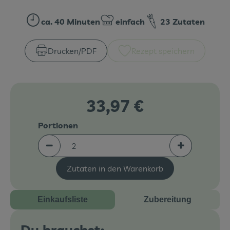
Veranstaltungen
ca. 40 Minuten
einfach
23 Zutaten
Zubreitungszeit:
Schwierigkeit:
Blog
Drucken​/​PDF
Rezept speichern
33,97 €
Portionen
Portionen verringern (aktuell 2 Portionen ausgew
Portionen erh
Zutaten in den Warenkorb
Einkaufsliste
Zubereitung