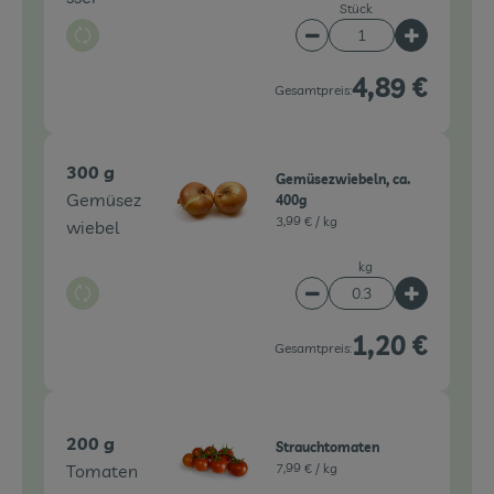
Stück
Auswahl ändern
Artikelanzahl verringe
Artikelanz
4,89 €
Gesamtpreis:
300 g
Gemüsezwiebeln, ca.
Gemüsez
400g
3,99 € /
kg
wiebel
kg
Auswahl ändern
Artikelanzahl verringe
Artikelanz
1,20 €
Gesamtpreis:
200 g
Strauchtomaten
Tomaten
7,99 € /
kg