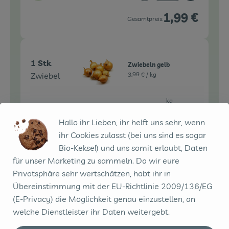
1,99 €
Gesamtpreis:
1 Stk
Zwiebeln gelb
Zwiebel
3,99 € /
kg
kg
Auswahl ändern
Artikelanzahl verringe
Artikelanz
Hallo ihr Lieben, ihr helft uns sehr, wenn
0,80 €
ihr Cookies zulasst (bei uns sind es sogar
Gesamtpreis:
Bio-Kekse!) und uns somit erlaubt, Daten
für unser Marketing zu sammeln. Da wir eure
Privatsphäre sehr wertschätzen, habt ihr in
bioladen - Frischkäse
150 g
Übereinstimmung mit der EU-Richtlinie 2009/136/EG
natur - 175g
Frischkäse
(E-Privacy) die Möglichkeit genau einzustellen, an
11,37 € /
kg
welche Dienstleister ihr Daten weitergebt.
Stück