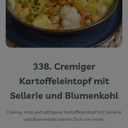
Themenwelten
Obst & Gemüse
Frischetheke
Vorratskammer
Naturdrogerie
338. Cremiger
Getränke
Kartoffeleintopf mit
Das Konzept
Sellerie und Blumenkohl
Über uns
Cremig, mild und sättigend. Kartoffeleintopf mit Sellerie
Service
und Blumenkohl wärmt Dich von innen.
Firmenkunden