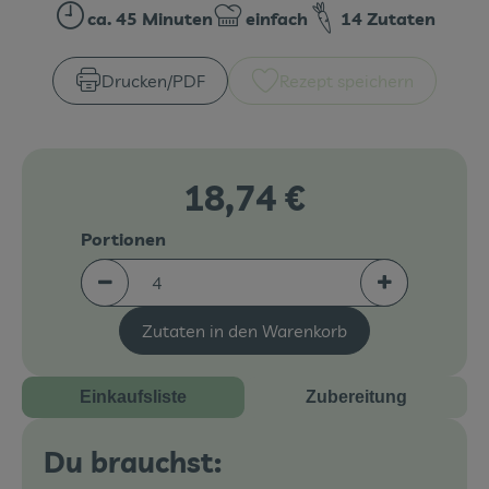
ca. 45 Minuten
einfach
14 Zutaten
Zubreitungszeit:
Schwierigkeit:
Veranstaltungen
Drucken​/​PDF
Rezept speichern
Blog
18,74 €
Portionen
Portionen verringern (aktuell 4 Portionen ausgew
Portionen erh
Zutaten in den Warenkorb
Einkaufsliste
Zubereitung
Du brauchst: