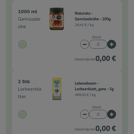
1000 ml
Naturata -
Gemüsebr
Gemüsebrühe - 200g
26,45 € /
kg
ühe
Stück
Auswahl ändern
Artikelanzahl verringe
Artikelanz
0,00 €
Gesamtpreis:
2 Stk
Lebensbaum -
Lorbeerblä
Lorbeerblatt, ganz - 5g
498,00 € /
kg
tter
Stück
Auswahl ändern
Artikelanzahl verringe
Artikelanz
0,00 €
Gesamtpreis: