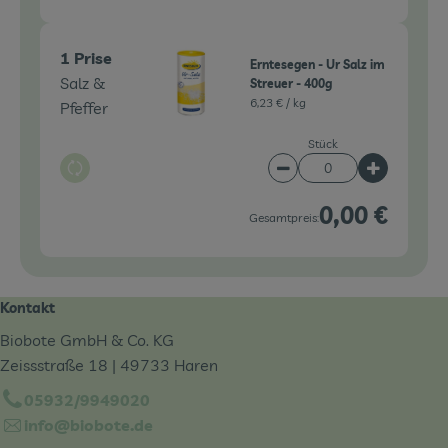
1 Prise
Erntesegen - Ur Salz im
Salz &
Streuer - 400g
6,23 € /
kg
Pfeffer
Stück
Auswahl ändern
Artikelanzahl verringe
Artikelanz
0,00 €
Gesamtpreis:
Kontakt
Biobote GmbH & Co. KG
Zeissstraße 18 | 49733 Haren
05932/9949020
info@biobote.de