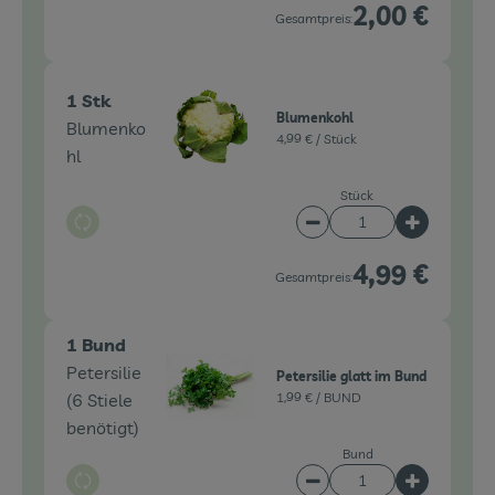
2,00 €
Gesamtpreis:
1 Stk
Blumenkohl
Blumenko
4,99 € /
Stück
hl
Stück
Auswahl ändern
Artikelanzahl verringe
Artikelanz
4,99 €
Gesamtpreis:
1 Bund
Petersilie
Petersilie glatt im Bund
(6 Stiele
1,99 € /
BUND
benötigt)
Bund
Auswahl ändern
Artikelanzahl verringe
Artikelanz