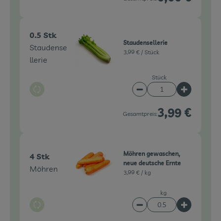
0.5 Stk
Staudensellerie
Staudense
3,99 € /
Stück
llerie
Stück
Auswahl ändern
Artikelanzahl verringe
Artikelanz
3,99 €
Gesamtpreis:
Möhren gewaschen,
4 Stk
neue deutsche Ernte
Möhren
3,99 € /
kg
kg
Auswahl ändern
Artikelanzahl verringe
Artikelanz