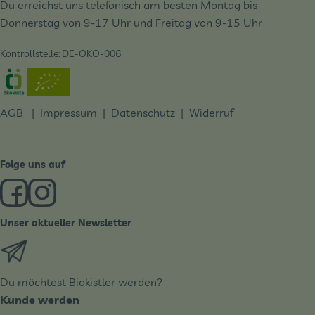
Du erreichst uns telefonisch am besten Montag bis
Donnerstag von 9-17 Uhr und Freitag von 9-15 Uhr
Kontrollstelle: DE-ÖKO-006
Externer Link zu https://www.oekokiste.de/
AGB
|
Impressum
|
Datenschutz |
Widerruf
Folge uns auf
Externer Link zu https://www.facebook.com/derBiobote/
Externer Link zu https://www.instagram.com/biobo
Unser aktueller Newsletter
Externer Link zu https://biobote.de/mailvorlage/newslet
Du möchtest Biokistler werden?
Kunde werden