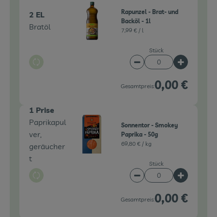
Rapunzel - Brat- und
2 EL
Backöl - 1l
Bratöl
7,99 € /
l
Stück
Auswahl ändern
Artikelanzahl verringe
Artikelanz
0,00 €
Gesamtpreis:
1 Prise
Paprikapul
Sonnentor - Smokey
ver,
Paprika - 50g
69,80 € /
kg
geräucher
t
Stück
Auswahl ändern
Artikelanzahl verringe
Artikelanz
0,00 €
Gesamtpreis: