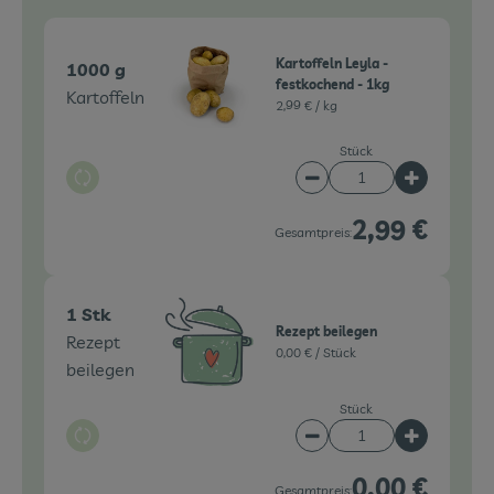
Kartoffeln Leyla -
1000 g
festkochend - 1kg
Kartoffeln
2,99 € /
kg
Stück
Auswahl ändern
Artikelanzahl verringe
Artikelanz
2,99 €
Gesamtpreis:
1 Stk
Rezept beilegen
Rezept
0,00 € /
Stück
beilegen
Stück
Auswahl ändern
Artikelanzahl verringe
Artikelanz
0,00 €
Gesamtpreis: