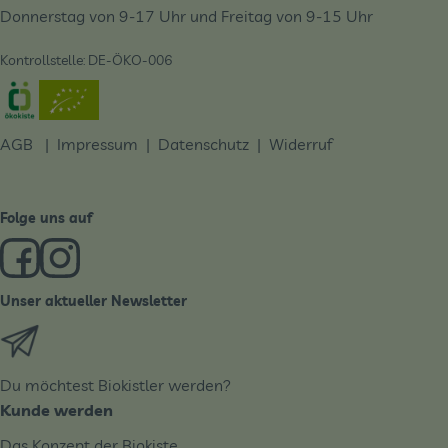
Donnerstag von 9-17 Uhr und Freitag von 9-15 Uhr
Kontrollstelle: DE-ÖKO-006
Externer Link zu https://www.oekokiste.de/
AGB
|
Impressum
|
Datenschutz |
Widerruf
Folge uns auf
Externer Link zu https://www.facebook.com/derBiobote/
Externer Link zu https://www.instagram.com/biobo
Unser aktueller Newsletter
Externer Link zu https://biobote.de/mailvorlage/newslet
Du möchtest Biokistler werden?
Kunde werden
Das Konzept der Biokiste