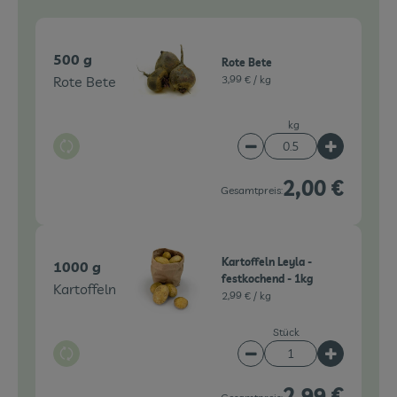
500 g
Rote Bete
Rote Bete
3,99 € /
kg
kg
Auswahl ändern
Artikelanzahl verringe
Artikelanz
2,00 €
Gesamtpreis:
Kartoffeln Leyla -
1000 g
festkochend - 1kg
Kartoffeln
2,99 € /
kg
Stück
Auswahl ändern
Artikelanzahl verringe
Artikelanz
2,99 €