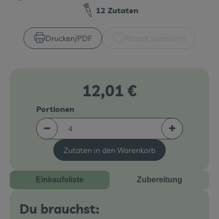
Zubreitungszeit:
Schwierigkeit
12 Zutaten
Veranstaltungen
Drucken​/​PDF
Rezept speichern
Blog
12,01 €
Portionen
Portionen verringern (aktuell 4 Portionen ausgew
Portionen erh
Zutaten in den Warenkorb
Einkaufsliste
Zubereitung
Du brauchst: