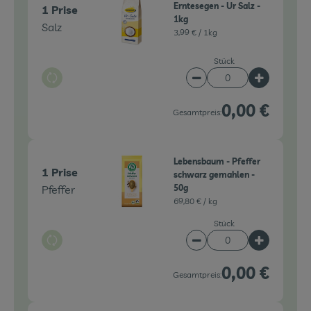
Erntesegen - Ur Salz -
1 Prise
1kg
Salz
3,99 € /
1kg
Stück
Auswahl ändern
Artikelanzahl verringe
Artikelanz
0,00 €
Gesamtpreis:
Lebensbaum - Pfeffer
1 Prise
schwarz gemahlen -
Pfeffer
50g
69,80 € /
kg
Stück
Auswahl ändern
Artikelanzahl verringe
Artikelanz
0,00 €
Gesamtpreis: