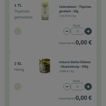
1 TL
Lebensbaum - Thymian,
Thymian,
gerebelt - 20g
114,50 € /
kg
getrocknet
Stück
Auswahl ändern
Artikelanzahl verringe
Artikelanz
0,00 €
Gesamtpreis:
Imkerei Stefan Dühnen
2 EL
- Akazienhonig - 500g
Honig
16,98 € /
kg
Stück
Auswahl ändern
Artikelanzahl verringe
Artikelanz
0,00 €
Gesamtpreis: