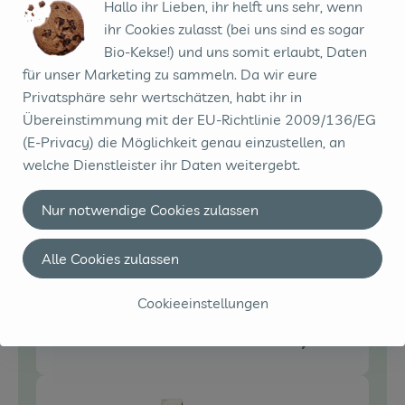
Hallo ihr Lieben, ihr helft uns sehr, wenn
ihr Cookies zulasst (bei uns sind es sogar
0,00 €
Gesamtpreis:
Bio-Kekse!) und uns somit erlaubt, Daten
für unser Marketing zu sammeln. Da wir eure
Privatsphäre sehr wertschätzen, habt ihr in
Übereinstimmung mit der EU-Richtlinie 2009/136/EG
Du hast sicher:
(E-Privacy) die Möglichkeit genau einzustellen, an
welche Dienstleister ihr Daten weitergebt.
2 EL
Rapunzel - Brat- und
Nur notwendige Cookies zulassen
Brat- &
Backöl - 1l
7,99 € /
l
Backöl
Alle Cookies zulassen
Stück
Auswahl ändern
Artikelanzahl verringe
Artikelanz
Cookieeinstellungen
0,00 €
Gesamtpreis: