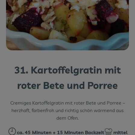
Themenwelten
Obst & Gemüse
Frischetheke
Vorratskammer
Naturdrogerie
31. Kartoffelgratin mit
Getränke
roter Bete und Porree
Das Konzept
Cremiges Kartoffelgratin mit roter Bete und Porree –
Über uns
herzhaft, farbenfroh und richtig schön wärmend aus
dem Ofen.
Service
ca. 45 Minuten + 15 Minuten Backzeit
mittel
Firmenkunden