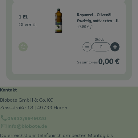
Rapunzel - Olivenöl
1 EL
fruchtig, nativ extra - 1l
Olivenöl
17,99 € /
l
Stück
Auswahl ändern
Artikelanzahl verringe
Artikelanz
0,00 €
Gesamtpreis:
Kontakt
Biobote GmbH & Co. KG
Zeissstraße 18 | 49733 Haren
05932/9949020
info@biobote.de
Du erreichst uns telefonisch am besten Montag bis