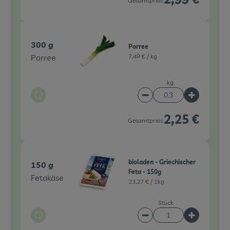
Gesamtpreis:
300 g
Porree
Porree
7,49 € /
kg
kg
Auswahl ändern
Artikelanzahl verringe
Artikelanz
2,25 €
Gesamtpreis:
bioladen - Griechischer
150 g
Feta - 150g
Fetakäse
23,27 € /
1kg
Stück
Auswahl ändern
Artikelanzahl verringe
Artikelanz