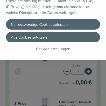
Übereinstimmung mit der EU-Richtlinie 2009/136/EG
0,00 €
Gesamtpreis:
(E-Privacy) die Möglichkeit genau einzustellen, an
welche Dienstleister ihr Daten weitergebt.
Nur notwendige Cookies zulassen
Du hast sicher:
Alle Cookies zulassen
Bio Planète - Brat
1 EL
Cookieeinstellungen
Olivenöl - 0,5l
Olivenöl
Mehrweg
19,98 € /
l
Stück
Auswahl ändern
Artikelanzahl verringe
Artikelanz
0,00 €
Gesamtpreis:
Lebensbaum - Meersalz
1 Prise