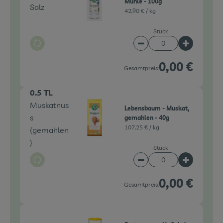
Mühle - 100g
Salz
42,90 € /
kg
Stück
Auswahl ändern
Artikelanzahl verringe
Artikelanz
0,00 €
Gesamtpreis:
0.5 TL
Muskatnus
Lebensbaum - Muskat,
s
gemahlen - 40g
107,25 € /
kg
(gemahlen
)
Stück
Auswahl ändern
Artikelanzahl verringe
Artikelanz
0,00 €
Gesamtpreis: