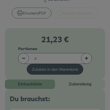
Veranstaltungen
Drucken​/​PDF
Rezept speichern
Blog
21,23 €
Portionen
Portionen verringern (aktuell 4 Portionen ausgew
Portionen erh
Zutaten in den Warenkorb
Einkaufsliste
Zubereitung
Du brauchst: