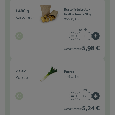
Kartoffeln Leyla -
1400 g
festkochend - 2kg
Kartoffeln
2,99 € /
kg
Stück
Auswahl ändern
Artikelanzahl verringe
Artikelanz
5,98 €
Gesamtpreis:
2 Stk
Porree
Porree
7,49 € /
kg
kg
Auswahl ändern
Artikelanzahl verringe
Artikelanz
5,24 €
Gesamtpreis: