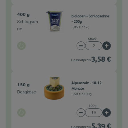
400 g
bioladen - Schlagsahne
Schlagsah
- 200g
8,95 € /
1kg
ne
Stück
Auswahl ändern
Artikelanzahl verringe
Artikelanz
3,58 €
Gesamtpreis:
Alpenstolz - 10-12
150 g
Monate
Bergkäse
3,59 € /
100g
100g
Auswahl ändern
Artikelanzahl verringe
Artikelanz
5,39 €
Gesamtpreis: