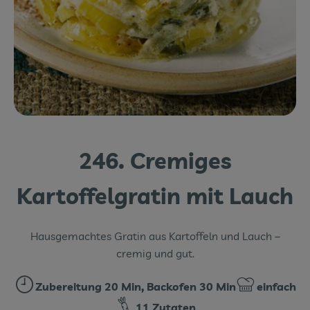
Themenwelten
Obst & Gemüse
Frischetheke
Vorratskammer
Naturdrogerie
246. Cremiges
Getränke
Kartoffelgratin mit Lauch
Das Konzept
Hausgemachtes Gratin aus Kartoffeln und Lauch –
Über uns
cremig und gut.
Service
Zubereitung 20 Min, Backofen 30 Min
einfach
Zubreitungszeit:
Schwierigkeit
Firmenkunden
11 Zutaten