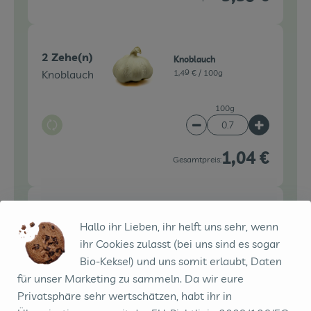
2 Zehe(n)
Knoblauch
Knoblauch
1,49 € /
100g
100g
Auswahl ändern
Artikelanzahl verringe
Artikelanz
1,04 €
Gesamtpreis:
1 Stk
Rezept beilegen
Hallo ihr Lieben, ihr helft uns sehr, wenn
Rezept
0,00 € /
Stück
ihr Cookies zulasst (bei uns sind es sogar
Bio-Kekse!) und uns somit erlaubt, Daten
Stück
für unser Marketing zu sammeln. Da wir eure
Auswahl ändern
Artikelanzahl verringe
Artikelanz
Privatsphäre sehr wertschätzen, habt ihr in