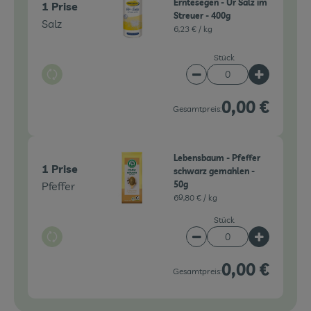
Erntesegen - Ur Salz im
1 Prise
Streuer - 400g
Salz
6,23 € /
kg
Stück
Auswahl ändern
Artikelanzahl verringe
Artikelanz
0,00 €
Gesamtpreis:
Lebensbaum - Pfeffer
1 Prise
schwarz gemahlen -
Pfeffer
50g
69,80 € /
kg
Stück
Auswahl ändern
Artikelanzahl verringe
Artikelanz
0,00 €
Gesamtpreis: