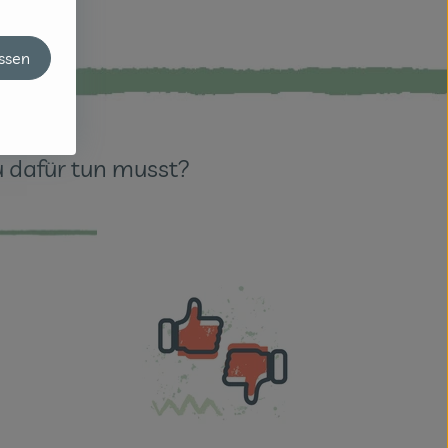
assen
u dafür tun musst?