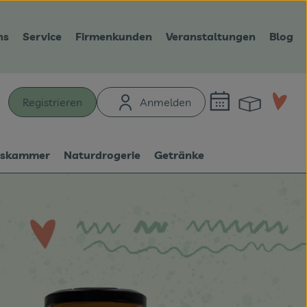
ns
Service
Firmenkunden
Veranstaltungen
Blog
Warenk
L
Registrieren
Anmelden
hen
tskammer
Naturdrogerie
Getränke