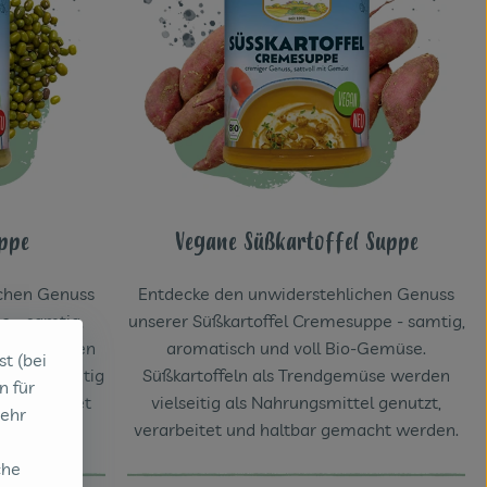
ppe
Vegane Süßkartoffel Suppe
ichen Genuss
Entdecke den unwiderstehlichen Genuss
 - samtig,
unserer Süßkartoffel Cremesuppe - samtig,
müse. Erbsen
aromatisch und voll Bio-Gemüse.
st (bei
ehr vielseitig
Süßkartoffeln als Trendgemüse werden
n für
 verarbeitet
vielseitig als Nahrungsmittel genutzt,
sehr
werden.
verarbeitet und haltbar gemacht werden.
che