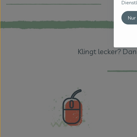
Dienstl
Nur
Klingt lecker? Da