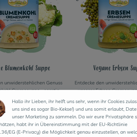
e Blumenkohl Suppe
Vegane Erbsen Su
n unwiderstehlichen Genuss
Entdecke den unwiderstehl
kohl Cremesuppe - samtig,
unserer Erbsen Cremesuppe
sch und voll Bio-Gemüse.
aromatisch und voll Bio-Ge
Hallo ihr Lieben, ihr helft uns sehr, wenn ihr Cookies zulas
 als Trendgemüse wird sehr
sind sehr beliebt und können s
uns sind es sogar Bio-Kekse!) und uns somit erlaubt, Date
 als Nahrungsmittel genutzt,
als Nahrungsmittel genutzt,
unser Marketing zu sammeln. Da wir eure Privatsphäre 
tet und haltbar gemacht.
und haltbar gemacht 
hätzen, habt ihr in Übereinstimmung mit der EU-Richtlinie
36/EG (E-Privacy) die Möglichkeit genau einzustellen, an wel