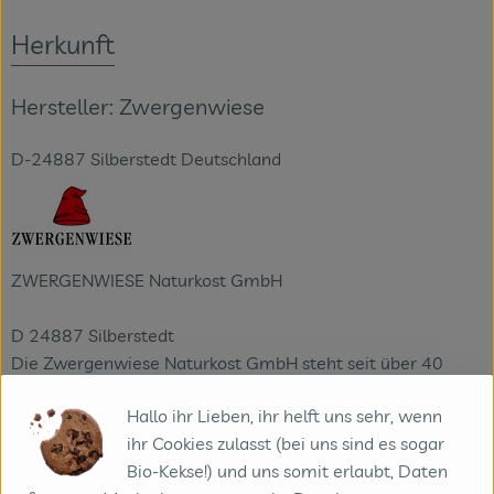
Herkunft
Hersteller: Zwergenwiese
D-24887 Silberstedt Deutschland
ZWERGENWIESE Naturkost GmbH
D 24887 Silberstedt
Die Zwergenwiese Naturkost GmbH steht seit über 40
Jahren für liebevoll und sorgfältig hergestellte Bio-
Hallo ihr Lieben, ihr helft uns sehr, wenn
Lebensmittel.
ihr Cookies zulasst (bei uns sind es sogar
Aus eigener Entwicklung und in eigener Produktion
Bio-Kekse!) und uns somit erlaubt, Daten
entstehen pikante und fruchtige Brotaufstriche, Senfe,