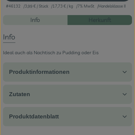
#46132
3,99 €
/ Stück
17,73 €
/ kg
7% MwSt
Handelsklasse II
Veranstaltungen
Rezepte
Info
Herkunft
Blog
Es wurden ke
Entdecke passende Rezepte
Info
Ideal auch als Nachtisch zu Pudding oder Eis
Produktinformationen
Zutaten
Produktdatenblatt