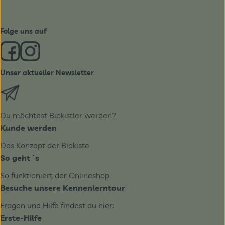
Folge uns auf
Externer Link zu https://www.facebook.com/derBiobote/
Externer Link zu https://www.instagram.com/biobo
Unser aktueller Newsletter
Externer Link zu https://biobote.de/mailvorlage/newslet
Du möchtest Biokistler werden?
Kunde werden
Das Konzept der Biokiste
So geht´s
So funktioniert der Onlineshop
Besuche unsere Kennenlerntour
Fragen und Hilfe findest du hier:
Erste-Hilfe