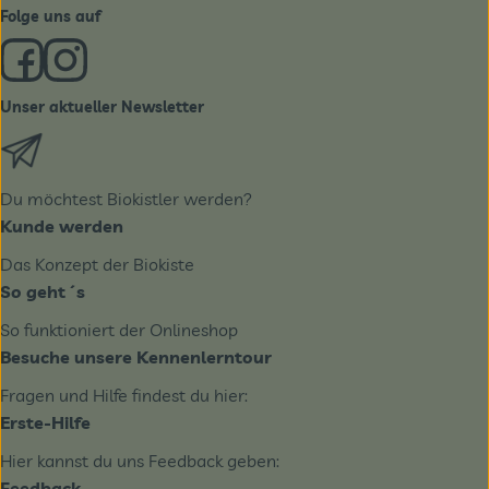
Folge uns auf
Externer Link zu https://www.facebook.com/derBiobote/
Externer Link zu https://www.instagram.com/biobo
Unser aktueller Newsletter
Externer Link zu https://biobote.de/mailvorlage/newslet
Du möchtest Biokistler werden?
Kunde werden
Das Konzept der Biokiste
So geht´s
So funktioniert der Onlineshop
Besuche unsere Kennenlerntour
Fragen und Hilfe findest du hier:
Erste-Hilfe
Hier kannst du uns Feedback geben:
Feedback