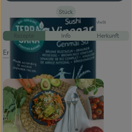
Stück
Veranstaltungen
#59654
3,99 €
/ Stück
15,96 €
/ l
7% MwSt
Blog
Rezepte
Info
Herkunft
Entdecke passende Rezepte
Rezept zu Favour