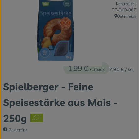
Kontrolliert
Themenwelten
, Kontrollstelle:
DE-ÖKO-007
Österreich
Obst & Gemüse
, Herkunft:
Frischetheke
Vorratskammer
Naturdrogerie
1,99 €
/ Stück
7,96 €
/ kg
Getränke
Spielberger - Feine
Das Konzept
Speisestärke aus Mais -
Über uns
250g
Service
Glutenfrei
Firmenkunden