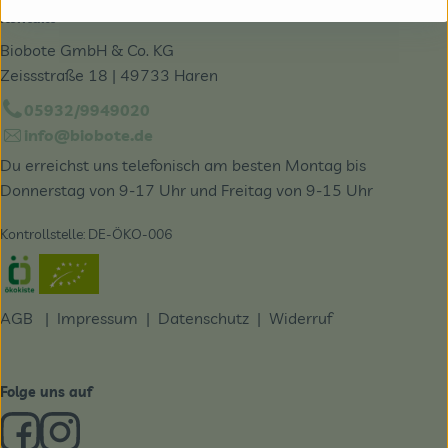
Kontakt
Biobote GmbH & Co. KG
Zeissstraße 18 | 49733 Haren
05932/9949020
info@biobote.de
Du erreichst uns telefonisch am besten Montag bis
Donnerstag von 9-17 Uhr und Freitag von 9-15 Uhr
Kontrollstelle: DE-ÖKO-006
Externer Link zu https://www.oekokiste.de/
AGB
|
Impressum
|
Datenschutz |
Widerruf
Folge uns auf
Externer Link zu https://www.facebook.com/derBiobote/
Externer Link zu https://www.instagram.com/biobo