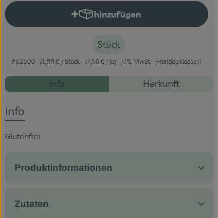
hinzufügen
Produkt zum Warenkorb hinzuf
Veranstaltungen
Blog
Stück
#62500
1,99 €
/ Stück
7,96 €
/ kg
7% MwSt
Handelsklasse II
Rezepte
Info
Herkunft
Es wurden ke
Entdecke passende Rezepte
Info
Glutenfrei
Produktinformationen
Zutaten