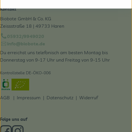
Kontakt
Biobote GmbH & Co. KG
Zeissstraße 18 | 49733 Haren
05932/9949020
info@biobote.de
Du erreichst uns telefonisch am besten Montag bis
Donnerstag von 9-17 Uhr und Freitag von 9-15 Uhr
Kontrollstelle: DE-ÖKO-006
Externer Link zu https://www.oekokiste.de/
AGB
|
Impressum
|
Datenschutz |
Widerruf
Folge uns auf
Externer Link zu https://www.facebook.com/derBiobote/
Externer Link zu https://www.instagram.com/biobo