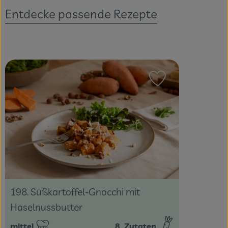
Entdecke passende Rezepte
Veranstaltungen
Blog
Rezept zu Favour
198. Süßkartoffel-Gnocchi mit
Haselnussbutter
mittel
8
Zutaten