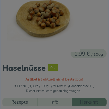
Themenwelten
Obst & Gemüse
Frischetheke
Vorratskammer
Naturdrogerie
1,99 €
/ 100g
Getränke
Haselnüsse
Das Konzept
Artikel ist aktuell nicht bestellbar!
Über uns
#14220
1,99 €
/ 100g
7% MwSt
Handelsklasse II
Dieser Artikel wird genau eingewogen.
Service
Rezepte
Info
Herkunft
Firmenkunden