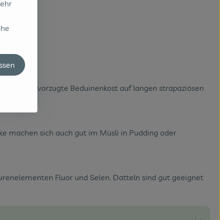
sehr
che
assen
 Datteln bevorzugte Beduinenkost auf langen strapaziösen
ke machen sich auch gut im Müsli in Pudding oder
purenelementen Fluor und Selen. Datteln sind gut geeignet