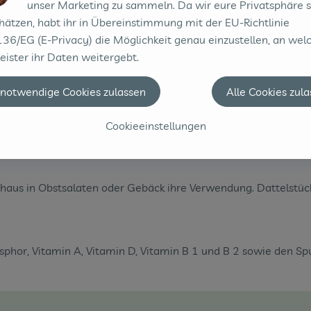
unser Marketing zu sammeln. Da wir eure Privatsphäre 
hätzen, habt ihr in Übereinstimmung mit der EU-Richtlinie
36/EG (E-Privacy) die Möglichkeit genau einzustellen, an wel
eister ihr Daten weitergebt.
 notwendige Cookies zulassen
Alle Cookies zul
s hohen Gehaltes an Kohlenhydraten sind die kalorienhaltigen
Cookieeinstellungen
chaus in Obstsalaten oder Gebäck ihre Verwendung. Dattelstüc
osphor, Vitamin A, Vitamin D, Vitamin B 1 und B 2 sowie den S