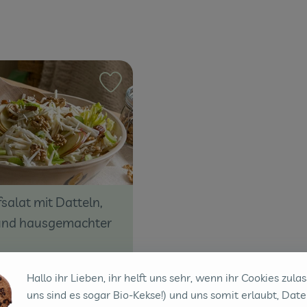
ten hinzufügen
Rezept zu Favouriten hinzufügen
salat mit Datteln,
und hausgemachter
8
Zutaten
:
Hallo ihr Lieben, ihr helft uns sehr, wenn ihr Cookies zulas
uns sind es sogar Bio-Kekse!) und uns somit erlaubt, Date