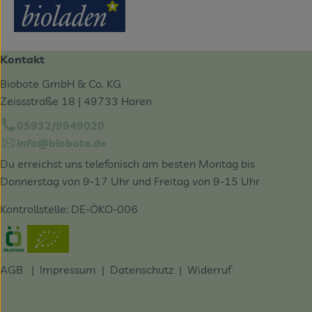
Kontakt
Biobote GmbH & Co. KG
Zeissstraße 18 | 49733 Haren
05932/9949020
info@biobote.de
Du erreichst uns telefonisch am besten Montag bis
Donnerstag von 9-17 Uhr und Freitag von 9-15 Uhr
Kontrollstelle: DE-ÖKO-006
Externer Link zu https://www.oekokiste.de/
AGB
|
Impressum
|
Datenschutz |
Widerruf