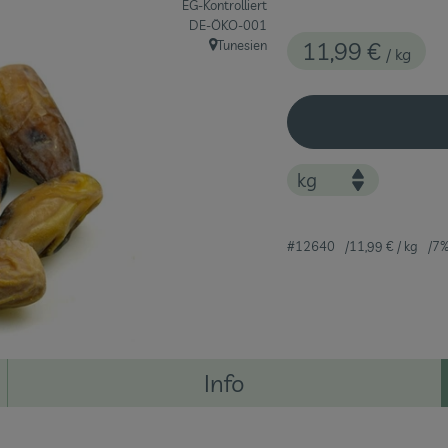
EG-Kontrolliert
, Kontrollstelle:
DE-ÖKO-001
11,99 €
Tunesien
/ kg
, Herkunft:
#12640
11,99 €
/ kg
7%
Info