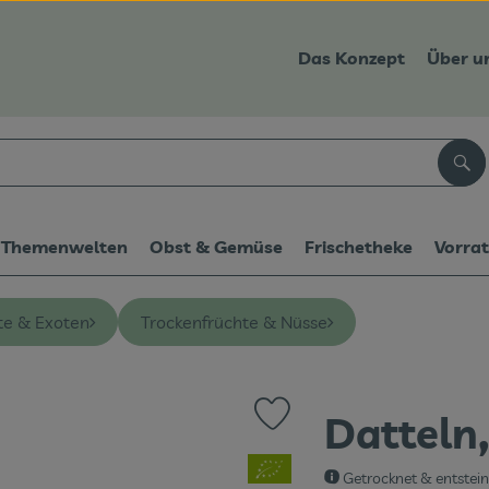
Das Konzept
Über u
Suc
Themenwelten
Obst & Gemüse
Frischetheke
Vorra
te & Exoten
Trockenfrüchte & Nüsse
Datteln,
Produkt zu Favouriten hinzufüg
, Verband:
Getrocknet & entstein