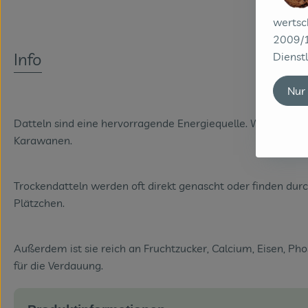
wertsc
2009/1
Info
Dienstl
Nur
Datteln sind eine hervorragende Energiequelle. Wegen ihre
Karawanen.
Trockendatteln werden oft direkt genascht oder finden dur
Plätzchen.
Außerdem ist sie reich an Fruchtzucker, Calcium, Eisen, Ph
für die Verdauung.