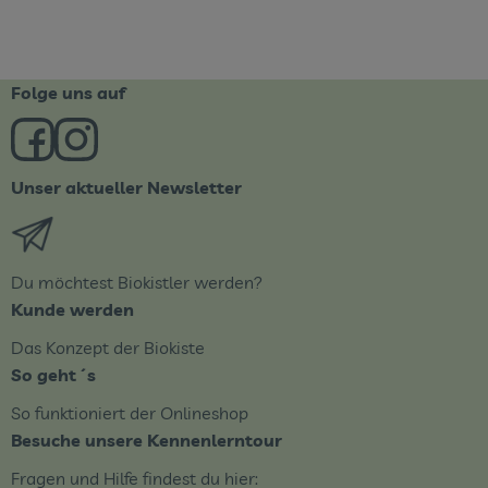
Folge uns auf
Externer Link zu https://www.facebook.com/derBiobote/
Externer Link zu https://www.instagram.com/biob
Unser aktueller Newsletter
Externer Link zu https://biobote.de/mailvorlage/newsle
Du möchtest Biokistler werden?
Kunde werden
Das Konzept der Biokiste
So geht´s
So funktioniert der Onlineshop
Besuche unsere Kennenlerntour
Fragen und Hilfe findest du hier: