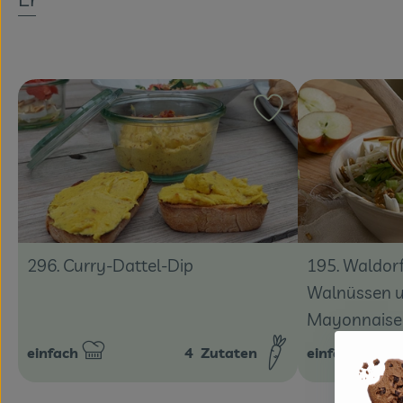
Rezept zu Favouri
195. Waldorf
296. Curry-Dattel-Dip
Walnüssen 
Mayonnaise
einfach
4
Zutaten
einfach
Schwierigkeit:
Schwierigkeit