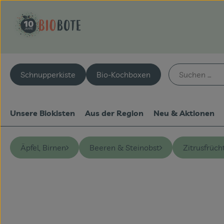
Schnupperkiste
Bio-Kochboxen
Unsere Biokisten
Aus der Region
Neu & Aktionen
Äpfel, Birnen
Beeren & Steinobst
Zitrusfrüch