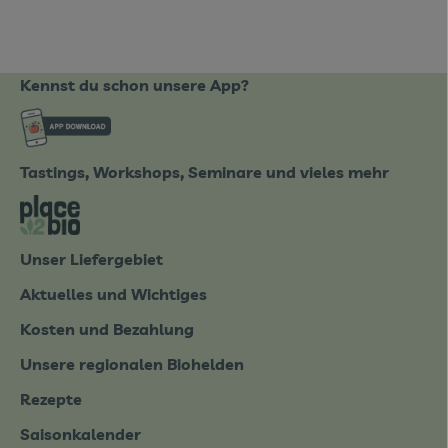
Kennst du schon unsere App?
ote_de/
Externer Link zu https://www.biobote-emsland
Tastings, Workshops, Seminare und vieles mehr
tter-0826.html
Externer Link zu https://place2bio.de/
Unser Liefergebiet
Aktuelles und Wichtiges
Kosten und Bezahlung
Unsere regionalen Biohelden
Rezepte
Saisonkalender