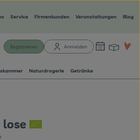
ns
Service
Firmenkunden
Veranstaltungen
Blog
Warenk
L
Registrieren
Anmelden
hen
tskammer
Naturdrogerie
Getränke
 lose
en
t