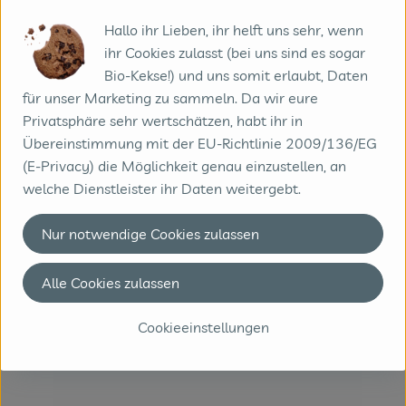
etwas gebräunt zu sein, die Nudeln sollten gar sein.
Hallo ihr Lieben, ihr helft uns sehr, wenn
Eventuell etwas Wasser nachgießen.
ihr Cookies zulasst (bei uns sind es sogar
3. Aus dem Ofen nehmen, mit dem Zitronensaft der
Bio-Kekse!) und uns somit erlaubt, Daten
zweiten Zitronenhälfte beträufeln, und alles mit einem
für unser Marketing zu sammeln. Da wir eure
großen Kochlöffel umrühren. Falls man frische Kräuter hat,
Privatsphäre sehr wertschätzen, habt ihr in
werden diese nun untergerührt. Warm servieren.
Übereinstimmung mit der EU-Richtlinie 2009/136/EG
(E-Privacy) die Möglichkeit genau einzustellen, an
TIPP
welche Dienstleister ihr Daten weitergebt.
Man kann auch
Pinienkerne
darüber streuen und
Nur notwendige Cookies zulassen
mitbacken. Gehackte Basilikumblätter schmecken prima
dazu. Mit einem frischen,
grünen Salat
kann man das
Alle Cookies zulassen
Gericht ergänzen.
Cookieeinstellungen