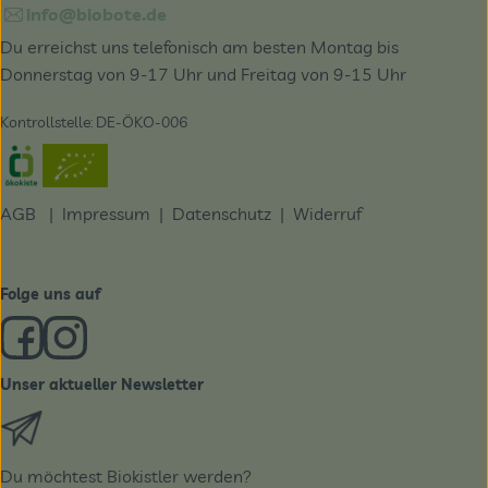
info@biobote.de
Du erreichst uns telefonisch am besten Montag bis
Donnerstag von 9-17 Uhr und Freitag von 9-15 Uhr
Kontrollstelle: DE-ÖKO-006
Externer Link zu https://www.oekokiste.de/
AGB
|
Impressum
|
Datenschutz |
Widerruf
Folge uns auf
Externer Link zu https://www.facebook.com/derBiobote/
Externer Link zu https://www.instagram.com/biobo
Unser aktueller Newsletter
Externer Link zu https://biobote.de/mailvorlage/newslet
Du möchtest Biokistler werden?