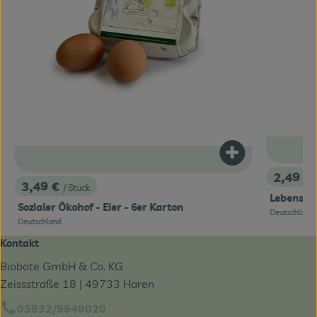
Produkt zum War
dukt zum Warenkorb hinzufügen
2,49 €
, Preis:
3,49 €
/ Stück
, Preis:
Lebensbau
Sozialer Ökohof - Eier - 6er Karton
,
Deutschland
, Herkunft:
Deutschland
, Herkunft:
Kontakt
Biobote GmbH & Co. KG
Zeissstraße 18 | 49733 Haren
05932/9949020