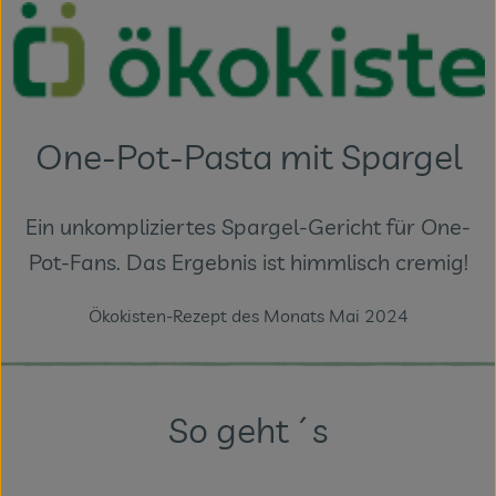
Themenwelten
Obst & Gemüse
Frischetheke
One-Pot-Pasta mit Spargel
Vorratskammer
Naturdrogerie
Ein unkompliziertes Spargel-Gericht für One-
Pot-Fans. Das Ergebnis ist himmlisch cremig!
Getränke
Ökokisten-Rezept des Monats Mai 2024
Das Konzept
Über uns
So geht´s
Service
Firmenkunden