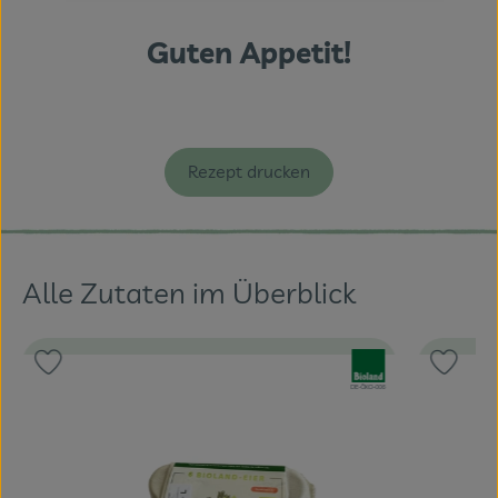
Guten Appetit!
Rezept drucken
Alle Zutaten im Überblick
d:
, Verband:
Produkt zu Favouriten hinzufügen
Produk
, Kontrollstelle:
DE-ÖKO-006