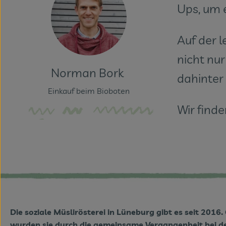
Ups, um 
Auf der l
nicht nu
Norman Bork
dahinter
Einkauf beim Bioboten
Wir finde
Die soziale Müslirösterei in Lüneburg gibt es seit 2016
wurden sie durch die gemeinsame Vergangenheit bei de