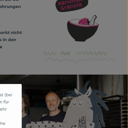
rfahrungen
arkt nicht
k in den
e
st (bei
n für
sehr
che