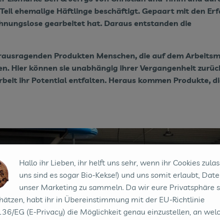
Teil ehemalige Häftlinge beschäftigt. Gepaart mit den E
ohnungslose gearbeitet hat. Daraus entstanden die
 herausragenden Produkten Menschen, die auf dem Arbeitsm
en. Hier können sie unabhängig ihrer Vergangenheit zurüc
beit ihr Potential entfalten. Heraus kommen Produkte, di
Hallo ihr Lieben, ihr helft uns sehr, wenn ihr Cookies zulas
uns sind es sogar Bio-Kekse!) und uns somit erlaubt, Date
unser Marketing zu sammeln. Da wir eure Privatsphäre 
hätzen, habt ihr in Übereinstimmung mit der EU-Richtlinie
36/EG (E-Privacy) die Möglichkeit genau einzustellen, an wel