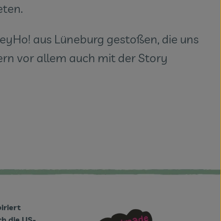
eten.
 HeyHo! aus Lüneburg gestoßen, die uns
rn vor allem auch mit der Story
iriert
h die US-