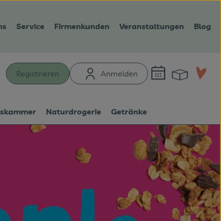
ns
Service
Firmenkunden
Veranstaltungen
Blog
Warenk
L
Registrieren
Anmelden
hen
tskammer
Naturdrogerie
Getränke